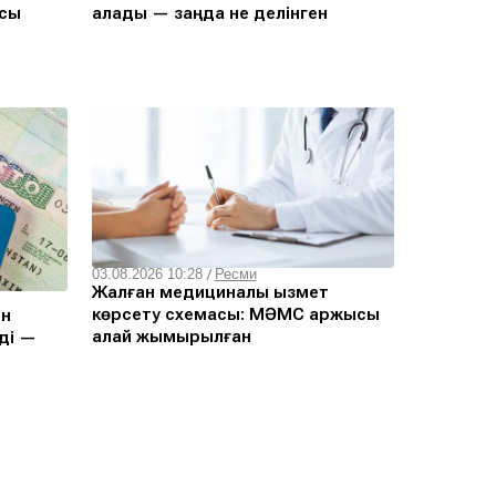
ясы
алады — заңда не делінген
03.08.2026 10:28
/
Ресми
Жалған медициналық қызмет
көрсету схемасы: МӘМС қаржысы
ен
қалай жымқырылған
йді —