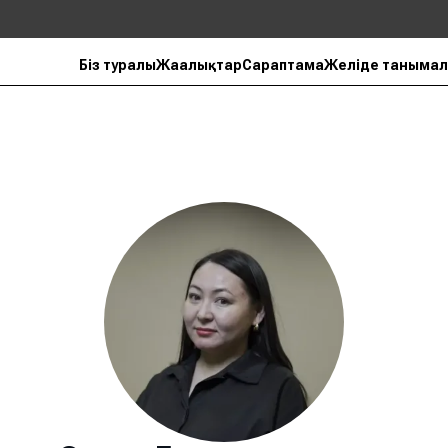
Біз туралы
Жаңалықтар
Сараптама
Желіде танымал