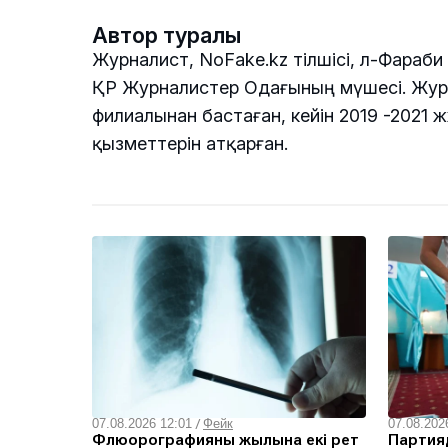
Автор туралы
Журналист, NoFake.kz тілшісі, Әл-Фараби
ҚР Журналистер Одағының мүшесі. Журн
филиалынан бастаған, кейін 2019 -2021 
қызметтерін атқарған.
07.08.2026 12:01
/
Фейк
07.08.202
Флюорографияны жылына екі рет
Партияд