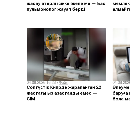
жасау қатерлі ісікке әкеле ме — Бас
мемлеке
пульмонолог жауап берді
алмайт
04.08.2026 16:28
/
Фейк
04.08.202
Солтүстік Кипрде жараланған 22
Әлеумет
жастағы қыз қазақстандық емес —
баруға 
СІМ
бола ма