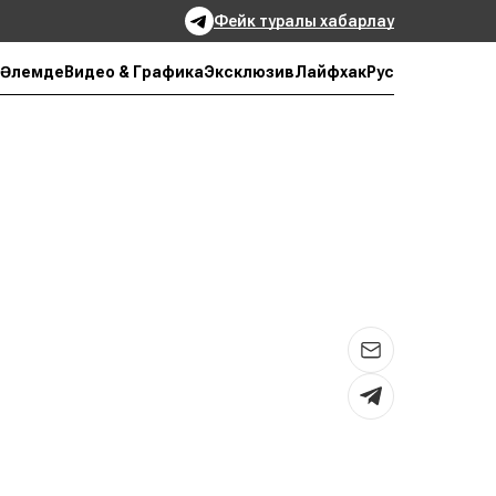
Фейк туралы хабарлау
Рус
Әлемде
Видео & Графика
Эксклюзив
Лайфхак