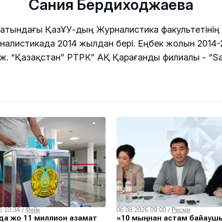
Сания Бердиходжаева
 атындағы ҚазҰУ-дың Журналистика факультетінің тү
алистикада 2014 жылдан бері. Еңбек жолын 2014-
жж. “Қазақстан” РТРК” АҚ Қарағанды филиалы - “Sa
6 10:34
/
Фейк
06.08.2026 09:00
/
Ресми
а жоқ 11 миллион азамат
«10 мыңнан астам байқауш