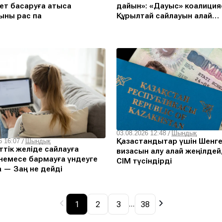
т басқаруға қатыса
дайын»: «Дауыс» коалици
ыны рас па
Құрылтай сайлауын қалай
бақылайды
03.08.2026 12:48
/
Шындық
Қазақстандықтар үшін Шенг
6 16:07
/
Шындық
тік желіде сайлауға
визасын алу қалай жеңілде
немесе бармауға үндеуге
СІМ түсіндірді
 — Заң не дейді
1
2
3
38
...