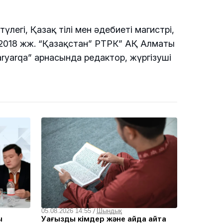
легі, Қазақ тілі мен әдебиеті магистрі,
2018 жж. “Қазақстан” РТРК” АҚ Алматы
ryarqa” арнасында редактор, жүргізуші
05.08.2026 14:55
/
Шындық
ы
Уағызды кімдер және қайда айта