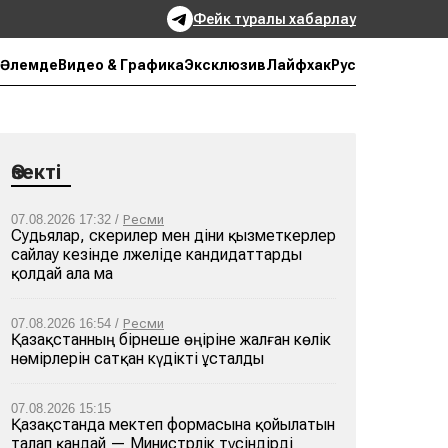
Фейк туралы хабарлау
Рус
Әлемде
Видео & Графика
Эксклюзив
Лайфхак
Өзекті
07.08.2026 17:32 /
Ресми
Судьялар, әскерилер мен діни қызметкерлер
сайлау кезінде әлжеліде кандидаттарды
қолдай ала ма
07.08.2026 16:54 /
Ресми
Қазақстанның бірнеше өңіріне жалған көлік
нөмірлерін сатқан күдікті ұсталды
07.08.2026 15:15
Қазақстанда мектеп формасына қойылатын
талап қандай — Министрлік түсіндірді