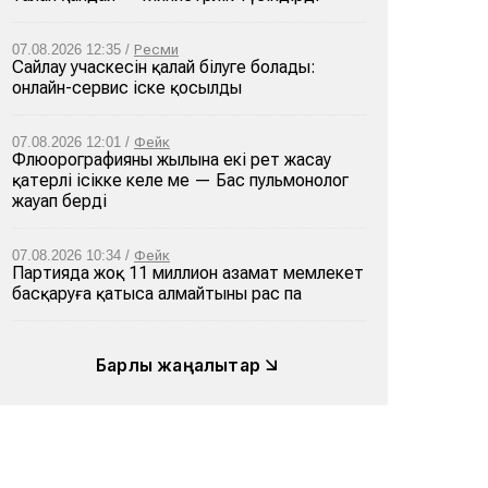
07.08.2026 12:35 /
Ресми
Сайлау учаскесін қалай білуге болады:
онлайн-сервис іске қосылды
07.08.2026 12:01 /
Фейк
Флюорографияны жылына екі рет жасау
қатерлі ісікке әкеле ме — Бас пульмонолог
жауап берді
07.08.2026 10:34 /
Фейк
Партияда жоқ 11 миллион азамат мемлекет
басқаруға қатыса алмайтыны рас па
Барлық жаңалықтар