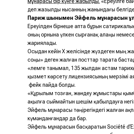
мұнарасы бір күнге жабылды.
«Ереуілге ба
деп жазылды нысанның жанындағы белгіде
Париж шынымен Эйфель мұнарасын құ
Ереуілден бірнеше апта бұрын сатирикалы
оның орнына үлкен сырғанақ алаңы немес
жариялады.
Осыдан кейін X желісінде жүздеген мың ж
соңы» деген жалған посттар тарата баста
«Әлемге танымал, 135 жылдан астам тари
қызмет көрсету лицензиясының мерзімі а
фейк пайда болды.
«Құрылым тозған, жөндеу жұмыстары қымба
ақылға сыймайтын шешім қабылдауға негі
Эйфель мұнарасы төңірегіндегі жалған ақп
күмәнданғандар да бар.
Эйфель мұнарасын басқаратын Société d’Expl