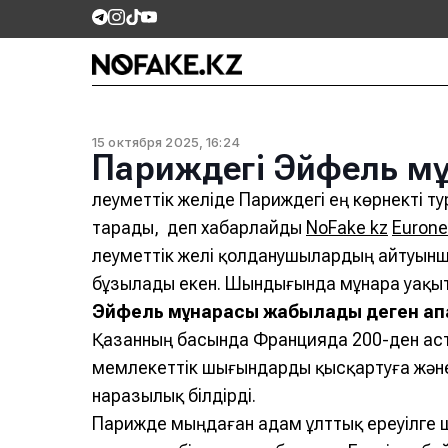
15 октября 2025, 16:24
Париждегі Эйфель м
Әлеуметтік желіде Париждегі ең көрнекті т
тарады, деп хабарлайды
NoFake kz
Euron
Әлеуметтік желі қолданушылардың айтуын
бұзылады екен. Шындығында мұнара уақы
Эйфель мұнарасы жабылады деген ақпа
Қазанның басында Францияда 200-ден аст
мемлекеттік шығындарды қысқартуға және
наразылық білдірді.
Парижде мыңдаған адам ұлттық ереуілге шы