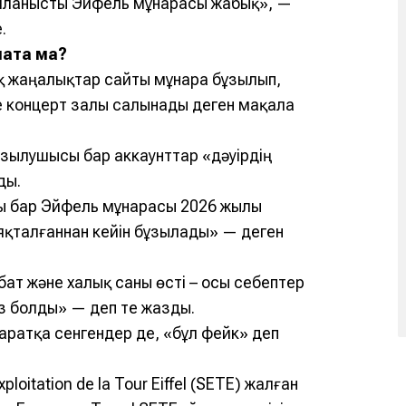
йланысты Эйфель мұнарасы жабық», —
.
лата ма?
қ жаңалықтар сайты мұнара бұзылып,
е концерт залы салынады деген мақала
азылушысы бар аккаунттар «дәуірдің
ды.
хы бар Эйфель мұнарасы 2026 жылы
яқталғаннан кейін бұзылады» — деген
т және халық саны өсті – осы себептер
з болды» — деп те жазды.
аратқа сенгендер де, «бұл фейк» деп
oitation de la Tour Eiffel (SETE) жалған