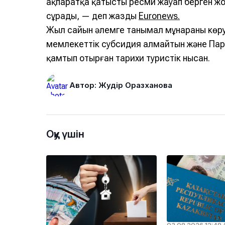
ақпаратқа қатысты ресми жауап берген жоқ
сұрады, — деп жазды
Euronews.
Жыл сайын әлемге танымал мұнараны көруг
мемлекеттік субсидия алмайтын және Па
қамтып отырған тарихи туристік нысан.
Автор: Жәудір Оразханова
Оқу үшін