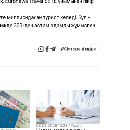
. Euronews Travel SETE ұйымынан пікір
е миллиондаған турист келеді. Бұл –
рижде 300-ден астам адамды жұмыспен
Сілтемені көшіру
03.08.2026 10:28
/
Ресми