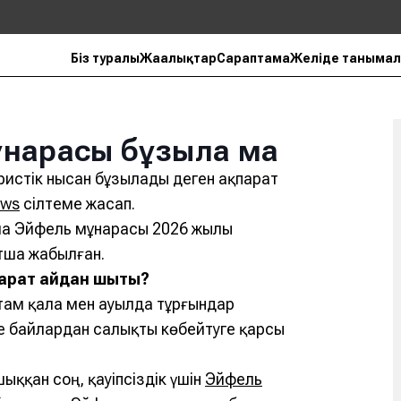
Біз туралы
Жаңалықтар
Сараптама
Желіде танымал
ұнарасы бұзыла ма
уристік нысан бұзылады деген ақпарат
ews
сілтеме жасап.
ша Эйфель мұнарасы 2026 жылы
тша жабылған.
рат қайдан шықты?
ам қала мен ауылда тұрғындар
 байлардан салықты көбейтуге қарсы
ққан соң, қауіпсіздік үшін
Эйфель