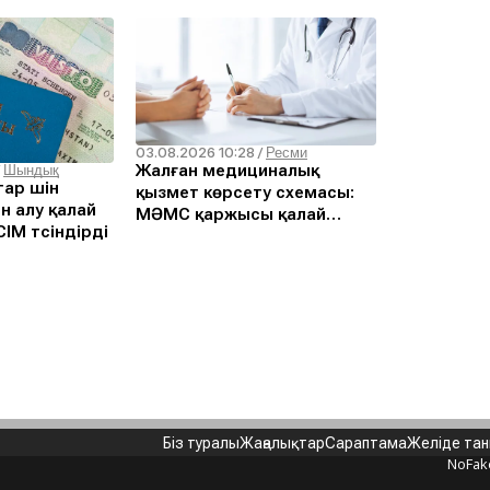
03.08.2026 10:28
/
Ресми
Жалған медициналық
/
Шындық
ар үшін
қызмет көрсету схемасы:
н алу қалай
МӘМС қаржысы қалай
ІМ түсіндірді
жымқырылған
Біз туралы
Жаңалықтар
Сараптама
Желіде та
NoFak