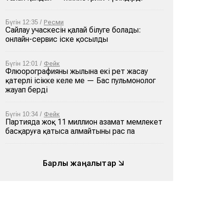
Бүгін 12:35 /
Ресми
Сайлау учаскесін қалай білуге болады:
онлайн-сервис іске қосылды
Бүгін 12:01 /
Фейк
Флюорографияны жылына екі рет жасау
қатерлі ісікке әкеле ме — Бас пульмонолог
жауап берді
Бүгін 10:34 /
Фейк
Партияда жоқ 11 миллион азамат мемлекет
басқаруға қатыса алмайтыны рас па
Барлық жаңалықтар