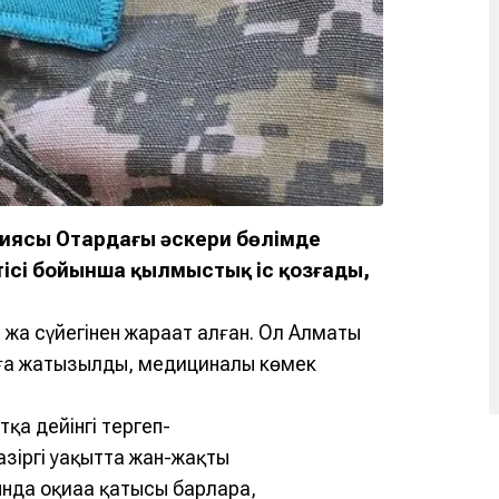
циясы Отардағы әскери бөлімде
ісі бойынша қылмыстық іс қозғады,
жақ сүйегінен жарақат алған. Ол Алматы
ға жатқызылды, медициналық көмек
қа дейінгі тергеп-
 Қазіргі уақытта жан-жақты
нда оқиғаға қатысы барларға,