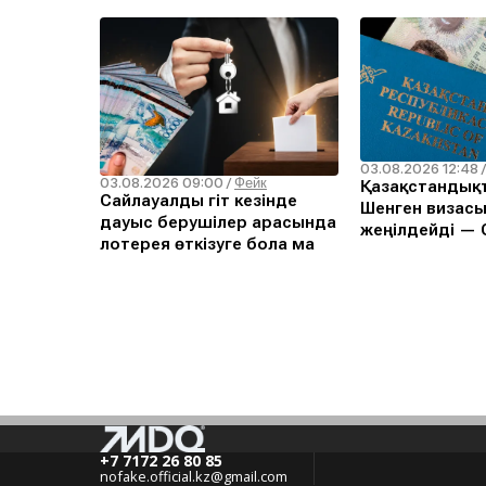
03.08.2026 12:48
03.08.2026 09:00
/
Фейк
Қазақстандықт
Сайлауалды үгіт кезінде
Шенген визасы
дауыс берушілер арасында
жеңілдейді — С
лотерея өткізуге бола ма
+7 7172 26 80 85
nofake.official.kz@gmail.com