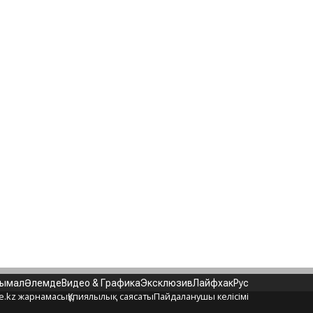
нымал
Әлемде
Видео & Графика
Эксклюзив
Лайфхак
Рус
e.kz жарнамасы
Құпиялылық саясаты
Пайдаланушы келісімі