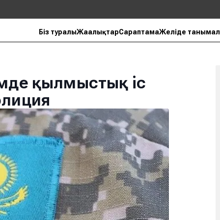
Біз туралы
Жаңалықтар
Сараптама
Желіде танымал
імде қылмыстық іс
олиция