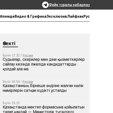
Фейк туралы хабарлау
Рус
Әлемде
Видео & Графика
Эксклюзив
Лайфхак
Өзекті
Бүгін 17:32 /
Ресми
Судьялар, әскерилер мен діни қызметкерлер
сайлау кезінде әлжеліде кандидаттарды
қолдай ала ма
Бүгін 16:54 /
Ресми
Қазақстанның бірнеше өңіріне жалған көлік
нөмірлерін сатқан күдікті ұсталды
Бүгін 15:15
Қазақстанда мектеп формасына қойылатын
талап қандай — Министрлік түсіндірді