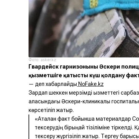
Фото: asker.kz
Гвардейск гарнизонының Әскери поли
қызметшіге қатысты күш қолдану факт
— деп хабарлайды
NoFake.kz
Зардап шеккен мерзімді қызметтегі сарбаз 
қаласындағы Әскери-клиникалық госпиталь
көрсетіліп жатыр.
«Аталған факт бойынша материалдар Сот
тексерудің бірыңғай тізіліміне тіркелді.
тексеру жүргізіліп жатыр. Тергеу барысы