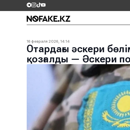
16 февраля 2026, 14:14
Отардағы әскери бөл
қозғалды — Әскери п