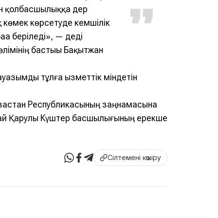
ған қолбасшылыққа дер
 көмек көрсетуде кемшілік
аға беріледі», — деді
лімінің бастығы Бақытжан
лауазымды тұлға қызметтік міндетін
азақстан Республикасының заңнамасына
дай Қарулы Күштер басшылығының ерекше
Сілтемені көшіру