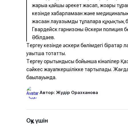
жарғыға қайшы әрекет жасап, жоғары тұр
кезінде хабарламаған және медициналық
жасаған лауазымды тұлғаларға құқықтық б
Гвардейск гарнизоны Әскери полиция бө
Әбілдаев.
Тергеу кезінде әскери бөлімдегі бірқатар 
уақытша тоқтатты.
Тергеу қорытындысы бойынша кінәлілер Қ
сәйкес жауапкершілікке тартылады. Жағ
бақылауында.
Автор: Жәудір Оразханова
Оқу үшін