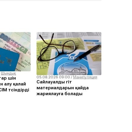
/
Шындық
05.08.2026 09:00
/
Манипуляция
ар үшін
Сайлауалды үгіт
н алу қалай
материалдарын қайда
ІМ түсіндірді
жариялауға болады