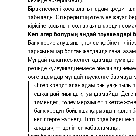
кезінде ескерілмейді.
Бірақ несиені қоса алатын адам кредит 
табылады. Ол кредиттің өтелуіне жауап бе
кірісіне қосылып, сол арқылы кредит сома
Кепілгер болудың қандай тәуекелдері 
Банк несие алушының төлем қабілеттілігі 
тарихы нашар болған жағдайда ғана, азам
Мұндай талап кез келген адамды күмәнданд
ретінде күйеуіңізді немесе әйеліңізді нем
өзге адамдар мұндай тәуекелге бармауы м
«Егер кредит алған адам оны уақытылы т
ешқандай қиындық туындамайды. Деген
төмендеп, төлеу мерзімі өтіп кетсе және
банк кредит бойынша қарыздың қалған бөл
кепілгерге жүгінеді. Тіпті одан берешекті
алады», — делінген хабарламада.