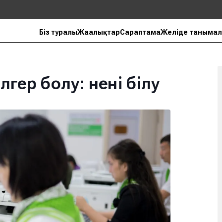
Біз туралы
Жаңалықтар
Сараптама
Желіде танымал
гер болу: нені білу