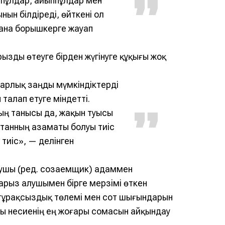
мпұлдар, айыппұлдар мен
ын білдіреді, өйткені ол
 ғана борышкерге жауап
арызды өтеуге бірден жүгінуге құқығы жоқ
 барлық заңды мүмкіндіктерді
 талап етуге міндетті.
ың танысы да, жақын туысы
станның азаматы болуы тиіс
 тиіс», — делінген
алушы (ред. созаемщик) адаммен
арыз алушымен бiрге мерзiмi өткен
, тұрақсыздық төлемі мен сот шығындарын
ысы несиенің ең жоғары сомасын айқындау