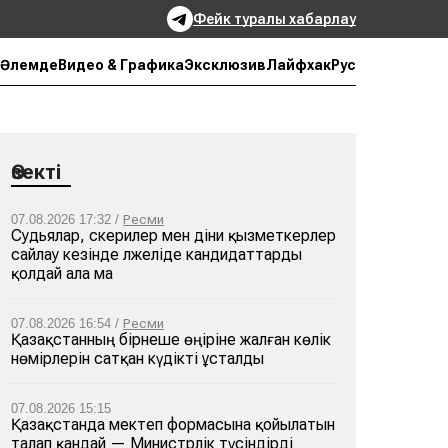
Фейк туралы хабарлау
Рус
Әлемде
Видео & Графика
Эксклюзив
Лайфхак
Өзекті
07.08.2026 17:32 /
Ресми
Судьялар, әскерилер мен діни қызметкерлер
сайлау кезінде әлжеліде кандидаттарды
қолдай ала ма
07.08.2026 16:54 /
Ресми
Қазақстанның бірнеше өңіріне жалған көлік
нөмірлерін сатқан күдікті ұсталды
07.08.2026 15:15
Қазақстанда мектеп формасына қойылатын
талап қандай — Министрлік түсіндірді