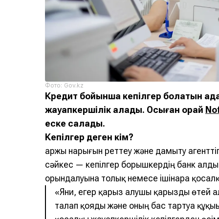
Фото: Gov.kz
Кредит бойынша кепілгер болатын адам
жауапкершілік алады. Осыған орай
No
еске салады.
Кепілгер деген кім?
Қаржы нарығын реттеу және дамыту агенттіг
сәйкес — кепілгер борышкердің банк алды
орындалуына толық немесе iшiнара қосалқ
«Яғни, егер қарыз алушы қарызды өтей а
талап қояды және оның бас тартуға құқығ