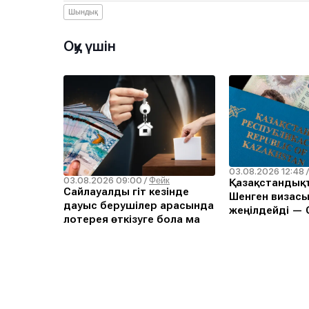
Шындық
Оқу үшін
03.08.2026 12:48
03.08.2026 09:00
/
Фейк
Қазақстандықт
Сайлауалды үгіт кезінде
Шенген визасы
дауыс берушілер арасында
жеңілдейді — С
лотерея өткізуге бола ма