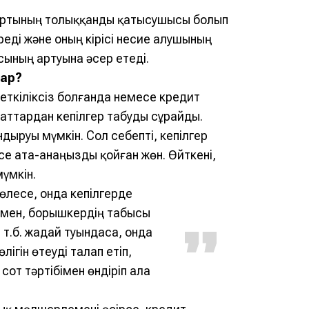
шартының толыққанды қатысушысы болып
реді және оның кірісі несие алушының
сының артуына әсер етеді.
бар?
жеткіліксіз болғанда немесе кредит
аттардан кепілгер табуды сұрайды.
ыруы мүмкін. Сол себепті, кепілгер
есе ата-анаңызды қойған жөн. Өйткені,
үмкін.
өлесе, онда кепілгерде
мен, борышкердің табысы
 т.б. жағдай туындаса, онда
ігін өтеуді талап етіп,
 сот тәртібімен өндіріп ала