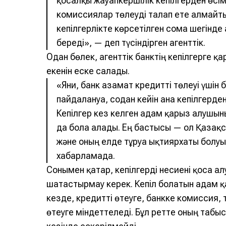
қосалқы жауапкершілік кепілгерден өсі
комиссиялар төлеуді талап ете алмайтын
кепілгерлікте көрсетілген сома шегінде
береді», — деп түсіндірген агенттік.
Одан бөлек, агенттік банктің кепілгерге қ
екенін еске салады.
«Яғни, банк азамат кредитті төлеуі үшін
пайдалануға, содан кейін ғана кепілгерден
Кепілгер кез келген адам қарыз алушын
да бола алады. Ең бастысы — ол Қазақ
және оның елде тұруға ықтиярхаты болуы
хабарламада.
Сонымен қатар, кепілгерді несиені қоса 
шатастырмау керек. Кепiл болатын адам қ
кезде, кредитті өтеуге, банкке комиссия
өтеуге мiндеттеледі. Бұл ретте оның таб