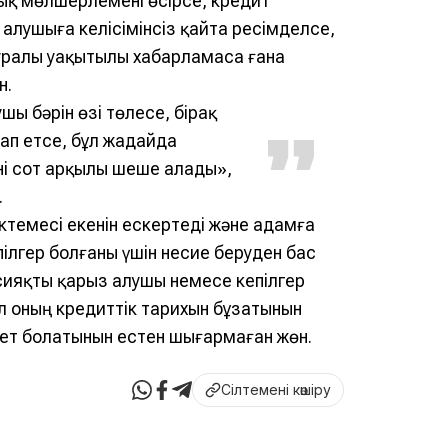
ық мөлшерлемені өсірсе, кредит
 алушыға келісімінсіз қайта ресімделсе,
 туралы уақытылы хабарламаса ғана
н.
шы бәрін өзі төлесе, бірақ
ап етсе, бұл жағдайда
ні сот арқылы шеше алады»,
.
ктемеcі екенін ескертеді және адамға
пілгер болғаны үшін несие беруден бас
 сияқты қарыз алушы немесе кепілгер
л оның кредиттік тарихын бұзатынын
ажет болатынын естен шығармаған жөн.
Сілтемені көшіру