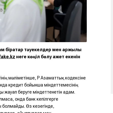
 бірқатар тәуекелдер мен қаржылық
fake.kz
неге көңіл бөлу қажет екенін
інің мәліметінше, ҚР Азаматтық кодексіне
нда кредит бойынша мiндеттемесiнiң
ы жауап беруге мiндеттенетін адам.
лмаса, онда банк кепілгерге
ы болмайды. Өз кезегінде,