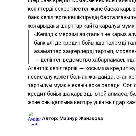
Егер банк кредит сомасын немесе пайызд
кепілгерді ескертпестен және басқа қарыз
банк кепілгерге кешіктірудің басталғаны
жоғарыдағы шарттар қайта қаралуы мүмкі
«Кепілдік мерзімі аяқталып не қарыз алу
банк әлі де кредит бойынша төлемді тал
азаматтар заңгерлерді тартып, мәселе
— делінген ведомство хабарламасында
Агенттік кепілгерлік — қосымша кредит жү
несие алу қажет болған жағдайда, оған ке
тартылуы мүмкін екенін еске салады. Сол
кредит бойынша қарызды өтей алмаса, бұ
және оны қалпына келтіру үшін жылдар қ
Автор: Майнур Жанакова