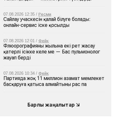
07.08.2026 12:35 /
Ресми
Сайлау учаскесін қалай білуге болады:
онлайн-сервис іске қосылды
07.08.2026 12:01 /
Фейк
Флюорографияны жылына екі рет жасау
қатерлі ісікке әкеле ме — Бас пульмонолог
жауап берді
07.08.2026 10:34 /
Фейк
Партияда жоқ 11 миллион азамат мемлекет
басқаруға қатыса алмайтыны рас па
Барлық жаңалықтар