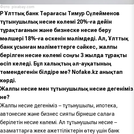
Фото: pixabay.com
ҚР Ұлттық банк Төрағасы Тимур Сүлейменов
тұтынушылық несие көлемі 20%-ға дейін
тұрақтағанын және бизнеске несие беру
мөлшері 18%-ға өскенін мәлімдеді. Ал, Ұлттық
банк ұсынған мәліметтерге сәйкес, жалпы
берілген несие көлемі соңғы 3 жылда тұрақты
өсіп келеді. Бұл халықтың әл-ауқатының
төмендегенін білдіре ме? Nofake.kz анықтап
көрді.
Жалпы несие мен тұтынушылық несие дегеніміз
не?
Жалпы несие дегеніміз – тұтынушылық, ипотека,
автонесие және бизнес сияқты бірнеше салаға
берілетін несие көлемі. Ал тұтынушылық несие –
азаматтарға жеке қажеттіліктерін өтеу үшін банк