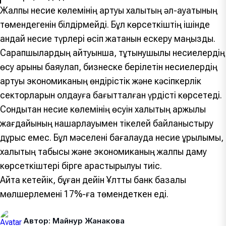
Жалпы несие көлемінің артуы халықтың әл-ауқатының
төмендегенін білдірмейді. Бұл көрсеткіштің ішінде
қандай несие түрлері өсіп жатқанын ескеру маңызды.
Сарапшылардың айтуынша, тұтынушылық несиелердің
өсу қарқыны баяулап, бизнеске берілетін несиелердің
артуы экономиканың өндірістік және кәсіпкерлік
секторларын қолдауға бағытталған үрдісті көрсетеді.
Сондықтан несие көлемінің өсуін халықтың қаржылық
жағдайының нашарлауымен тікелей байланыстыру
дұрыс емес. Бұл мәселені бағалауда несие құрылымы,
халықтың табысы және экономиканың жалпы даму
көрсеткіштері бірге қарастырылуы тиіс.
Айта кетейік, бұған дейін Ұлттық банк базалық
мөлшерлемені 17%-ға төмендеткен еді.
Автор: Майнур Жанакова