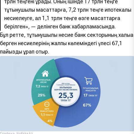
трлн теңгені құрады. Оның ішінде 17 трлн теңге
тұтынушылық мақсаттарға, 7,2 трлн теңге ипотекалық
несиелеуге, ал 1,1 трлн теңге өзге мақсаттарға
берілген», — делінген банк хабарламасында.
Бұл ретте, тұтынушылық несие банк секторының халыққа
берген несиелерінің жалпы көлеміндегі үлесі 67,1
пайызды құрап отыр.
Графика: Nofake.kz