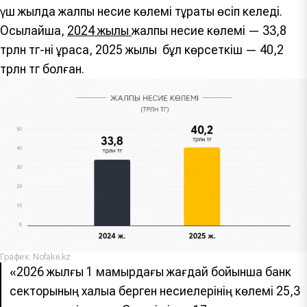
үш жылда жалпы несие көлемі тұрақты өсіп келеді.
Осылайша,
2024 жылы
жалпы несие көлемі — 33,8
трлн тг-ні құраса, 2025 жылы бұл көрсеткіш — 40,2
трлн тг болған.
График: Nofake.kz
«2026 жылғы 1 мамырдағы жағдай бойынша банк
секторының халыққа берген несиелерінің көлемі 25,3