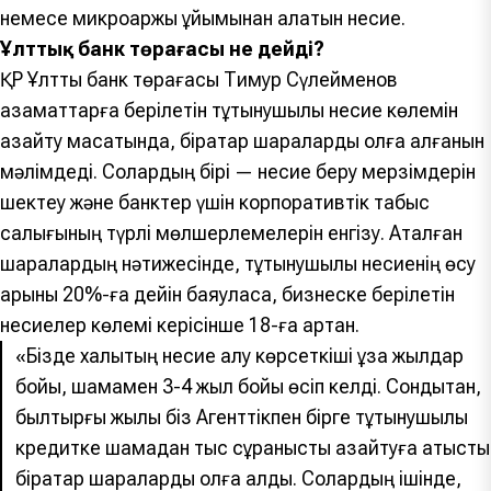
немесе микроқаржы ұйымынан алатын несие.
Ұлттық банк төрағасы не дейді?
ҚР Ұлттық банк төрағасы Тимур Сүлейменов
азаматтарға берілетін тұтынушылық несие көлемін
азайту мақсатында, бірқатар шараларды қолға алғанын
мәлімдеді. Солардың бірі — несие беру мерзімдерін
шектеу және банктер үшін корпоративтік табыс
салығының түрлі мөлшерлемелерін енгізу. Аталған
шаралардың нәтижесінде, тұтынушылық несиенің өсу
қарқыны 20%-ға дейін баяуласа, бизнеске берілетін
несиелер көлемі керісінше 18-ға артқан.
«Бізде халықтың несие алу көрсеткіші ұзақ жылдар
бойы, шамамен 3-4 жыл бойы өсіп келді. Сондықтан,
былтырғы жылы біз Агенттікпен бірге тұтынушылық
кредитке шамадан тыс сұранысты азайтуға қатысты
бірқатар шараларды қолға алдық. Солардың ішінде,