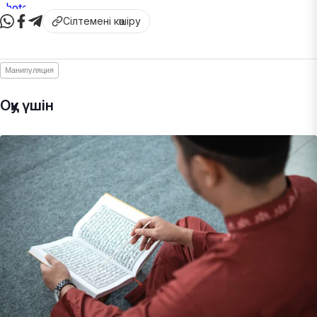
Сілтемені көшіру
Манипуляция
Оқу үшін