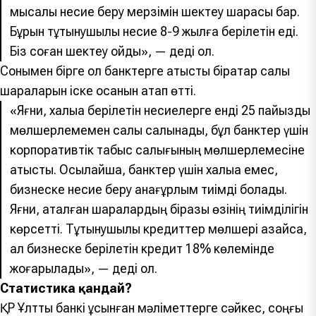
мысалы несие беру мерзімін шектеу шарасы бар.
Бұрын тұтынушылық несие 8-9 жылға берілетін еді.
Біз соған шектеу қойдық», — деді ол.
Сонымен бірге ол банктерге қатысты бірқатар салық
шараларын іске қосқанын атап өтті.
«Яғни, халыққа берілетін несиелерге енді 25 пайыздық
мөлшерлемемен салық салынады, бұл банктер үшін
корпоративтік табыс салығының мөлшерлемесіне
қатысты. Осылайша, банктер үшін халыққа емес,
бизнеске несие беру анағұрлым тиімді болады.
Яғни, аталған шаралардың біразы өзінің тиімділігін
көрсетті. Тұтынушылық кредиттер мөлшері азайса,
ал бизнеске берілетін кредит 18% көлемінде
жоғарылады», — деді ол.
Статистика қандай?
ҚР Ұлттық банкі ұсынған мәліметтерге сәйкес, соңғы