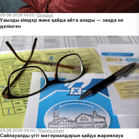
05.08.2026 14:55
/
Шындық
Уағызды кімдер және қайда айта алады — заңда не
делінген
05.08.2026 09:00
/
Манипуляция
Сайлауалды үгіт материалдарын қайда жариялауға