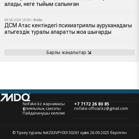
алады, неге тыйым салынған
09.08.2026 18:09 /
Фейк
ДСМ Ақтас кентіндегі психиатриялық ауруханадағы
қатыгездік туралы ақпаратты жоққа шығарды
Барлық жаңалықтар
NoFake.kz жарнамасы
+7 7172 26 80 85
Құпиялылық саясаты
nofake.official.kz@gmail.com
Пайдаланушы келісімі
© Тіркеу туралы №KZ83VPY00130261 куәлік 26.09.2025 берілген