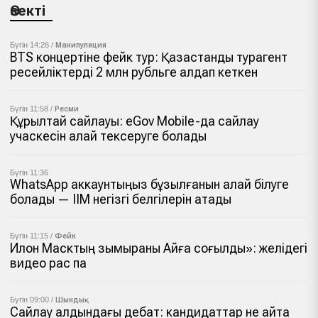
Өзекті
Бүгін 14:26 /
Манипуляция
BTS концертіне фейк тур: Қазақстандық турагент
ресейліктерді 2 млн рубльге алдап кеткен
Бүгін 11:58 /
Ресми
Құрылтай сайлауы: eGov Mobile-да сайлау
учаскесін қалай тексеруге болады
Бүгін 11:36
WhatsApp аккаунтыңыз бұзылғанын қалай білуге
болады — ІІМ негізгі белгілерін атады
Бүгін 11:15 /
Фейк
Илон Масктың зымыраны Айға соғылды»: желідегі
видео рас па
Бүгін 09:00 /
Шындық
Сайлау алдындағы дебат: кандидаттар не айта