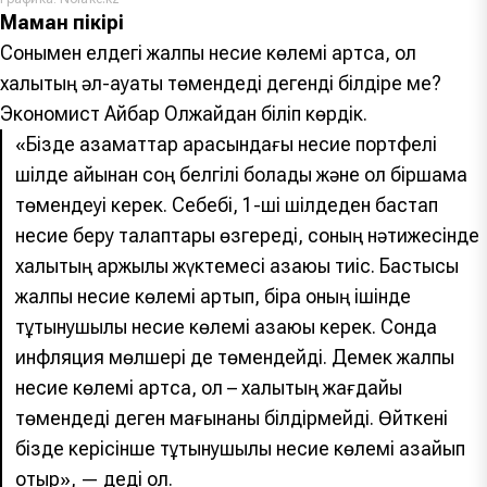
Маман пікірі
Сонымен елдегі жалпы несие көлемі артса, ол
халықтың әл-ауқаты төмендеді дегенді білдіре ме?
Экономист Айбар Олжайдан біліп көрдік.
«Бізде азаматтар арасындағы несие портфелі
шілде айынан соң белгілі болады және ол біршама
төмендеуі керек. Себебі, 1-ші шілдеден бастап
несие беру талаптары өзгереді, соның нәтижесінде
халықтың қаржылық жүктемесі азаюы тиіс. Бастысы
жалпы несие көлемі артып, бірақ оның ішінде
тұтынушылық несие көлемі азаюы керек. Сонда
инфляция мөлшері де төмендейді. Демек жалпы
несие көлемі артса, ол – халықтың жағдайы
төмендеді деген мағынаны білдірмейді. Өйткені
бізде керісінше тұтынушылық несие көлемі азайып
отыр», — деді ол.