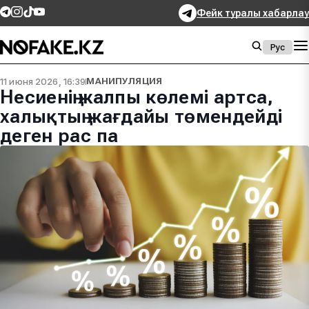
Фейк туралы хабарлау
Рус
11 июня 2026, 16:39
МАНИПУЛЯЦИЯ
Несиенің жалпы көлемі артса,
халықтың жағдайы төмендейді
деген рас па