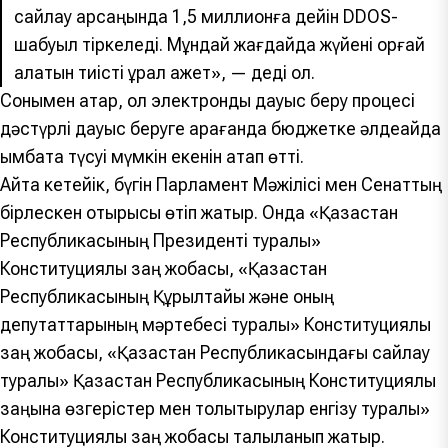
сайлау қарсаңында 1,5 миллионға дейін DDOS-
шабуыл тіркеледі. Мұндай жағдайда жүйені қорғай
алатын тиісті құрал қажет», — деді ол.
Сонымен қатар, ол электронды дауыс беру процесі
дәстүрлі дауыс беруге қарағанда бюджетке әлдеқайда
қымбатқа түсуі мүмкін екенін атап өтті.
Айта кетейік, бүгін Парламент Мәжілісі мен Сенаттың
бірлескен отырысы өтіп жатыр. Онда «Қазақстан
Республикасының Президенті туралы»
Конституциялық заң жобасы, «Қазақстан
Республикасының Құрылтайы және оның
депутаттарының мәртебесі туралы» Конституциялық
заң жобасы, «Қазақстан Республикасындағы сайлау
туралы» Қазақстан Республикасының Конституциялық
заңына өзгерістер мен толықтырулар енгізу туралы»
Конституциялық заң жобасы талқыланып жатыр.