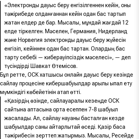
«Электронды дауыс беру енгізілгеннен кейін, оны
тәжірибеде қолданғаннан кейін одан бас тартып
жатқан елдер де бар. Мысалы, мұндай жағдай 12
елде тіркелген. Мәселен, Германия, Нидерланд
және Норвегия электронды дауыс беру жүйесін
енгізіп, кейіннен одан бас тартқан. Олардың бас
тарту себебі — киберқауіпсіздік мәселесі», — деп
түсіндірді Шавкат Өтемісов.
Бұл ретте, ОСК хатшысы онлайн дауыс беру кезінде
сайлау процесіне кибершабуылдар арқылы ықпал ету
мүмкіндігі көбейетінін атап өтті.
«Қазірдің өзінде, сайлауаралық кезеңде ОСК
сайтына аптасына орта есеппен 7-8 шабуыл
жасалады. Ал, сайлау науқаны басталған кезде
шабуылдар саны айтарлықтай өседі. Қазір басқа
тәжірибесін зерттеп жатырмыз. Мысалы, Ресейде