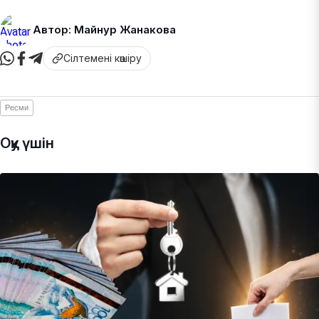
Автор: Майнур Жанакова
Сілтемені көшіру
Ресми
Оқу үшін