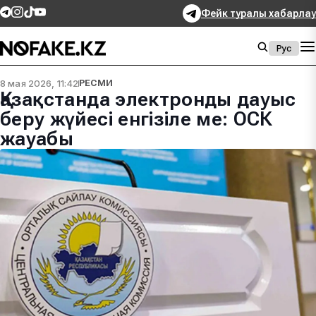
Фейк туралы хабарлау
Рус
8 мая 2026, 11:42
РЕСМИ
Қазақстанда электронды дауыс
беру жүйесі енгізіле ме: ОСК
жауабы