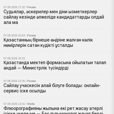
07.08.2026 17:32 /
Ресми
Судьялар, әскерилер мен діни қызметкерлер
сайлау кезінде әлжеліде кандидаттарды қолдай
ала ма
07.08.2026 16:54 /
Ресми
Қазақстанның бірнеше өңіріне жалған көлік
нөмірлерін сатқан күдікті ұсталды
07.08.2026 15:15
Қазақстанда мектеп формасына қойылатын талап
қандай — Министрлік түсіндірді
07.08.2026 12:35 /
Ресми
Сайлау учаскесін қалай білуге болады: онлайн-
сервис іске қосылды
07.08.2026 12:01 /
Фейк
Флюорографияны жылына екі рет жасау қатерлі
ісікке әкеле ме — Бас пульмонолог жауап берді