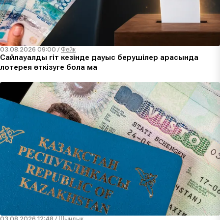
03.08.2026 09:00
/
Фейк
Сайлауалды үгіт кезінде дауыс берушілер арасында
лотерея өткізуге бола ма
03.08.2026 12:48
/
Шындық