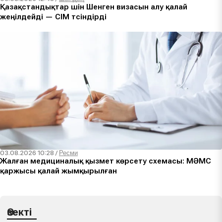
Қазақстандықтар үшін Шенген визасын алу қалай
жеңілдейді — СІМ түсіндірді
03.08.2026 10:28
/
Ресми
Жалған медициналық қызмет көрсету схемасы: МӘМС
қаржысы қалай жымқырылған
Өзекті