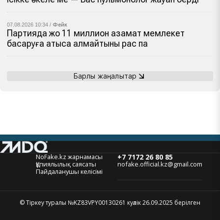
07.08.2026 10:34 /
Фейк
Партияда жоқ 11 миллион азамат мемлекет
басқаруға қатыса алмайтыны рас па
Барлық жаңалықтар
NoFake.kz жарнамасы
+7 7172 26 80 85
Құпиялылық саясаты
nofake.official.kz@gmail.com
Пайдаланушы келісімі
© Тіркеу туралы №KZ83VPY00130261 куәлік 26.09.2025 берілген