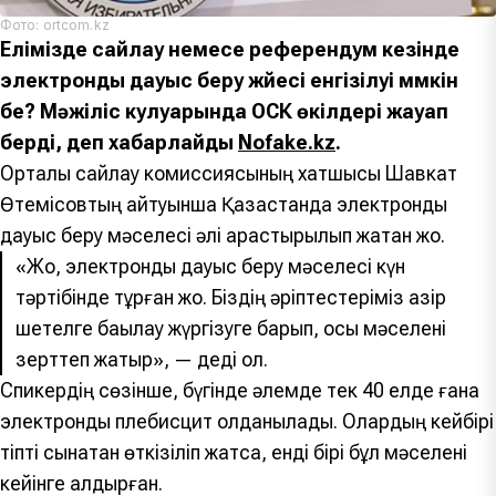
Фото: ortcom.kz
Елімізде сайлау немесе референдум кезінде
электронды дауыс беру жүйесі енгізілуі мүмкін
бе? Мәжіліс кулуарында ОСК өкілдері жауап
берді, деп хабарлайды
Nofake.kz
.
Орталық сайлау комиссиясының хатшысы Шавкат
Өтемісовтың айтуынша Қазақстанда электронды
дауыс беру мәселесі әлі қарастырылып жатқан жоқ.
«Жоқ, электронды дауыс беру мәселесі күн
тәртібінде тұрған жоқ. Біздің әріптестеріміз қазір
шетелге бақылау жүргізуге барып, осы мәселені
зерттеп жатыр», — деді ол.
Спикердің сөзінше, бүгінде әлемде тек 40 елде ғана
электронды плебисцит қолданылады. Олардың кейбірі
тіпті сынақтан өткізіліп жатса, енді бірі бұл мәселені
кейінге қалдырған.