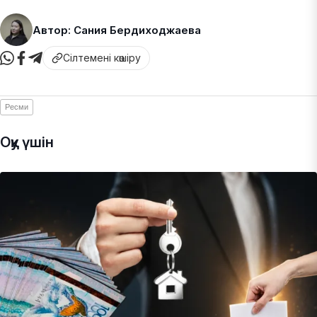
Автор: Сания Бердиходжаева
Сілтемені көшіру
Ресми
Оқу үшін