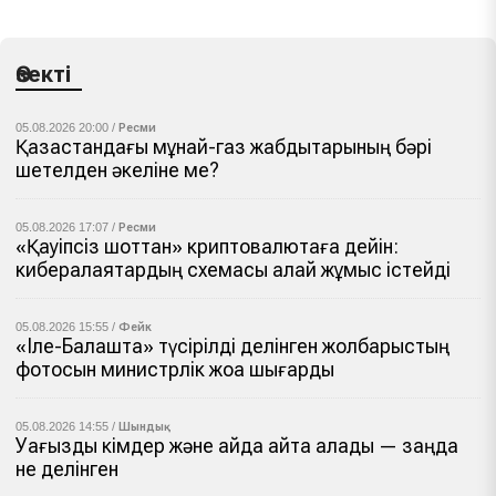
Өзекті
05.08.2026 20:00 /
Ресми
Қазақстандағы мұнай-газ жабдықтарының бәрі
шетелден әкеліне ме?
05.08.2026 17:07 /
Ресми
«Қауіпсіз шоттан» криптовалютаға дейін:
кибералаяқтардың схемасы қалай жұмыс істейді
05.08.2026 15:55 /
Фейк
«Іле-Балқашта» түсірілді делінген жолбарыстың
фотосын министрлік жоққа шығарды
05.08.2026 14:55 /
Шындық
Уағызды кімдер және қайда айта алады — заңда
не делінген