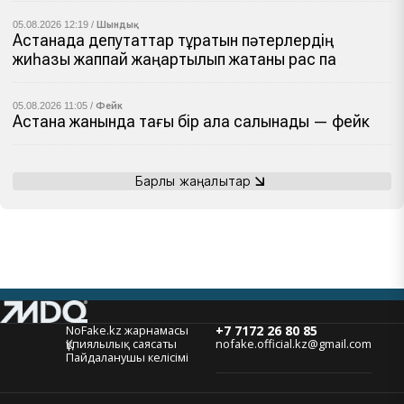
05.08.2026 12:19 /
Шындық
Астанада депутаттар тұратын пәтерлердің
жиһазы жаппай жаңартылып жатқаны рас па
05.08.2026 11:05 /
Фейк
Астана жанында тағы бір қала салынады — фейк
Барлық жаңалықтар
NoFake.kz жарнамасы
+7 7172 26 80 85
Құпиялылық саясаты
nofake.official.kz@gmail.com
Пайдаланушы келісімі