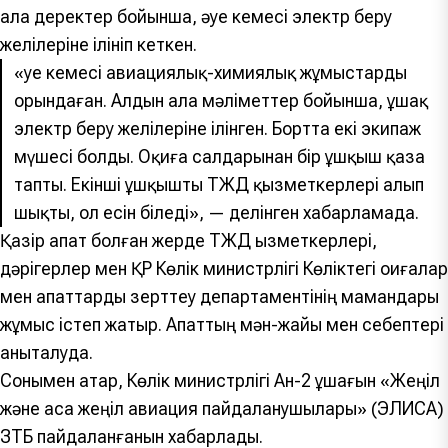
ала деректер бойынша, әуе кемесі электр беру
желілеріне ілініп кеткен.
«Әуе кемесі авиациялық-химиялық жұмыстарды
орындаған. Алдын ала мәліметтер бойынша, ұшақ
электр беру желілеріне ілінген. Бортта екі экипаж
мүшесі болды. Оқиға салдарынан бір ұшқыш қаза
тапты. Екінші ұшқышты ТЖД қызметкерлері алып
шықты, ол есін біледі», — делінген хабарламада.
Қазір апат болған жерде ТЖД қызметкерлері,
дәрігерлер мен ҚР Көлік министрлігі Көліктегі оқиғалар
мен апаттарды зерттеу департаментінің мамандары
жұмыс істеп жатыр. Апаттың мән-жайы мен себептері
анықталуда.
Сонымен қатар, Көлік министрлігі Ан-2 ұшағын «Жеңіл
және аса жеңіл авиация пайдаланушылары» (ЭЛИСА)
ЗТБ пайдаланғанын хабарлады.