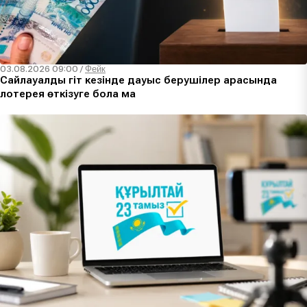
03.08.2026 09:00
/
Фейк
Сайлауалды үгіт кезінде дауыс берушілер арасында
лотерея өткізуге бола ма