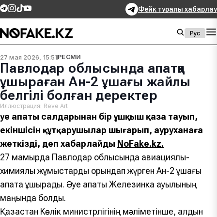
Фейк туралы хабарлау
Рус
27 мая 2026, 15:51
РЕСМИ
Павлодар облысында апатқа
ұшыраған Ан-2 ұшағы жайлы
белгілі болған деректер
Иллюстрация: Reve Art
Әуе апаты салдарынан бір ұшқыш қаза тауып,
екіншісін құтқарушылар шығарып, ауруханаға
жеткізді, деп хабарлайды
NoFake.kz.
27 мамырда Павлодар облысында авиациялық-
химиялық жұмыстарды орындап жүрген Ан-2 ұшағы
апатқа ұшырады. Әуе апаты Железинка ауылының
маңында болды.
Қазақстан Көлік министрлігінің мәліметінше, алдын