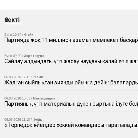
Өзекті
Бүгін 10:34 /
Фейк
Партияда жоқ 11 миллион азамат мемлекет басқар
Бүгін 09:00 /
Зерттелуде
Сайлау алдындағы үгіт жасау науқаны қалай өтіп жат
06.08.2026 17:11 /
Ресми
Жалған сыйлықтан зиянды ойынға дейін: балалард
06.08.2026 15:53 /
Манипуляция
Партияның үгіт материалын дүкен сыртына ілуге бол
06.08.2026 11:10 /
Фейк
«Торпедо» әйелдер хоккей командасы таратылады 