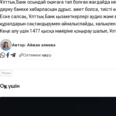
Ұлттық Банк осындай оқиғаға тап болған жағдайда н
дереу банкке хабарласқан дұрыс. Қажет болса, тиісті ө
Еске салсақ, Ұлттық Банк қызметкерлері аудио жән
құралдарын сақтандырумен айналыспайды, халықпен д
Кеңе алу үшін 1477 қысқа нөміріне қоңырау шалып, Ұ
Автор: Айжан Қалиева
Сілтемені көшіру
Ресми
Оқу үшін