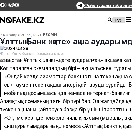
Фейк туралы хабарлау
Рус
24 ноября 2025, 13:20
РЕСМИ
Ұлттық Банк «қате» ақша аударым
Фото: Ұлттық банктің баспасөз қызметі
Қазақстан Ұлттық Банкі «қате аударылған» ақшаға қа
Көп таралған схемалардың бірі – ақша түскені туралы
«Ондай кезде азаматтар банк шотына түскен ақша 
сылтаумен түскен ақшаны кері қайтаруды сұрайды. 
мобильді қосымшасында немесе интернет-банкинг ар
Алаяқтық схеманың тағы бір түрі бар. Ол жағдайда қ
түскен ақшаны қайтаруға басқа бір үшінші тараптың 
«Әңгіме кезінде психологиялық қысым
(мысалы, ақш
«күш құрылымдарының» немесе «Ұлттық Банктің қызме