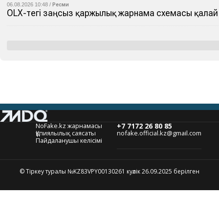
06.08.2026 10:48 /
Ресми
OLX-тегі заңсыз қаржылық жарнама схемасы қалай 
NoFake.kz жарнамасы
+7 7172 26 80 85
Құпиялылық саясаты
nofake.official.kz@gmail.com
Пайдаланушы келісімі
© Тіркеу туралы №KZ83VPY00130261 куәлік 26.09.2025 берілген