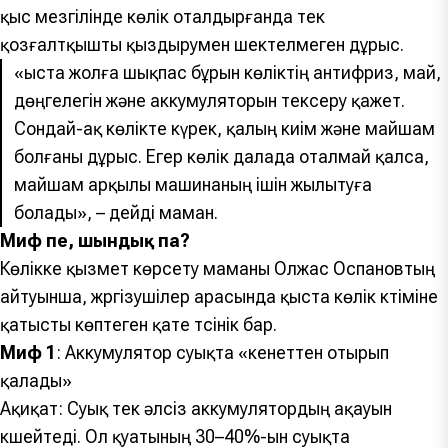
қыс мезгілінде көлік оталдырғанда тек
қозғалтқышты қыздырумен шектелмеген дұрыс.
«
Қыста жолға шықпас бұрын көліктің антифриз, май,
дөңгелегін және аккумуляторын тексеру қажет.
Сондай-ақ көлікте күрек, қалың киім және майшам
болғаны дұрыс. Егер көлік далада оталмай қалса,
майшам арқылы машинаның ішін жылытуға
болады
», – дейді маман.
Миф пе, шындық па?
Көлікке қызмет көрсету маманы Олжас Оспановтың
айтуынша, жүргізушілер арасында қыста көлік күтіміне
қатысты көптеген қате түсінік бар.
Миф 1
: Аккумулятор суықта «кенеттен отырып
қалады»
Ақиқат: Суық тек әлсіз аккумулятордың ақауын
күшейтеді. Ол қуатының 30–40%-ын суықта