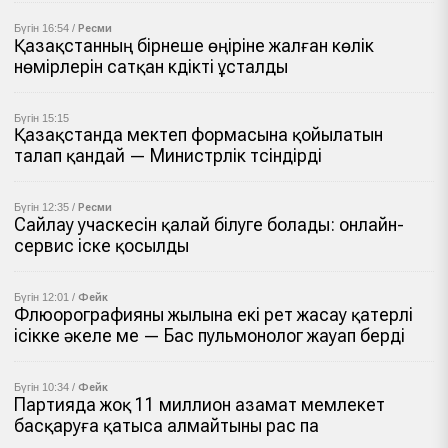
Бүгін 16:54 /
Ресми
Қазақстанның бірнеше өңіріне жалған көлік
нөмірлерін сатқан күдікті ұсталды
Бүгін 15:15
Қазақстанда мектеп формасына қойылатын
талап қандай — Министрлік түсіндірді
Бүгін 12:35 /
Ресми
Сайлау учаскесін қалай білуге болады: онлайн-
сервис іске қосылды
Бүгін 12:01 /
Фейк
Флюорографияны жылына екі рет жасау қатерлі
ісікке әкеле ме — Бас пульмонолог жауап берді
Бүгін 10:34 /
Фейк
Партияда жоқ 11 миллион азамат мемлекет
басқаруға қатыса алмайтыны рас па