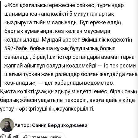
«
Жол қозғалысы ережесіне сәйкес, тұрғындар
шағымданса ғана көлікті 5 минуттан артық
қыздыруға тыйым салынады. Бұл ереже елдің
барлық аумағында, кез келген маусымда
қолданылады. Мұндай әрекет Әкімшілік кодекстің
597-бабы бойынша құқық бұзушылық болып
саналады, бірақ Ішкі істер органдары азаматтарға
жаппай айыппұл салуды көздемейді — іс тек ресми
шағым түскен және дәлелдер болған жағдайда ғана
қозғалады
«, — деп хабарлады ведомство.
Қыста көлікті ұзақ қыздыру міндетті емес, бірақ оның
барлық жүйесін уақытылы тексеріп, аязға дайын күйде
ұстау – әр жүргізушінің жауапкершілігі.
Автор: Сания Бердиходжаева
Сілтемені көшіру