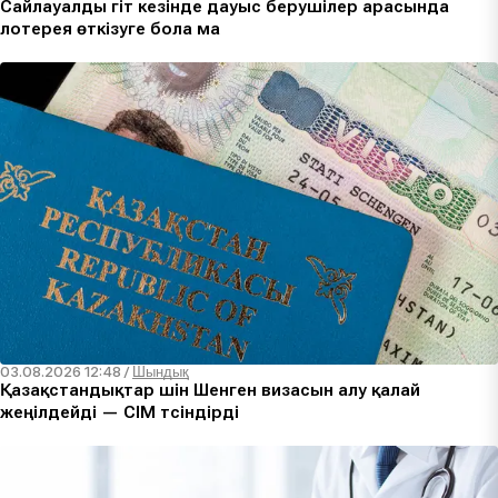
Сайлауалды үгіт кезінде дауыс берушілер арасында
лотерея өткізуге бола ма
03.08.2026 12:48
/
Шындық
Қазақстандықтар үшін Шенген визасын алу қалай
жеңілдейді — СІМ түсіндірді