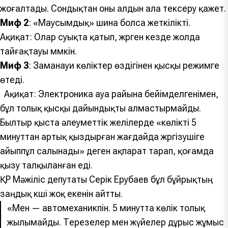
жоғалтады. Сондықтан оны алдын ала тексеру қажет.
Миф 2
: «Маусымдық» шина болса жеткілікті.
Ақиқат: Олар суықта қатып, жүрген кезде жолда
тайғақтауы мүмкін.
Миф 3
: Заманауи көліктер өздігінен қысқы режимге
өтеді.
Ақиқат: Электроника ауа райына бейімделгенімен,
бұл толық қысқы дайындықты алмастырмайды.
Былтыр қыста әлеуметтік желілерде «көлікті 5
минуттан артық қыздырған жағдайда жүргізушіге
айыппұл салынады» деген ақпарат тарап, қоғамда
қызу талқыланған еді.
ҚР Мәжіліс депутаты Серік Ерубаев бұл бұйрықтың
заңдық күші жоқ екенін айтты.
«
Мен — автомеханикпін. 5 минутта көлік толық
жылымайды. Терезелер мен жүйелер дұрыс жұмыс