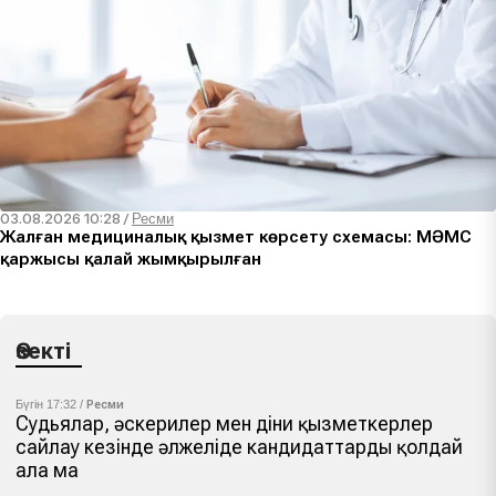
03.08.2026 10:28
/
Ресми
Жалған медициналық қызмет көрсету схемасы: МӘМС
қаржысы қалай жымқырылған
Өзекті
Бүгін 17:32 /
Ресми
Судьялар, әскерилер мен діни қызметкерлер
сайлау кезінде әлжеліде кандидаттарды қолдай
ала ма