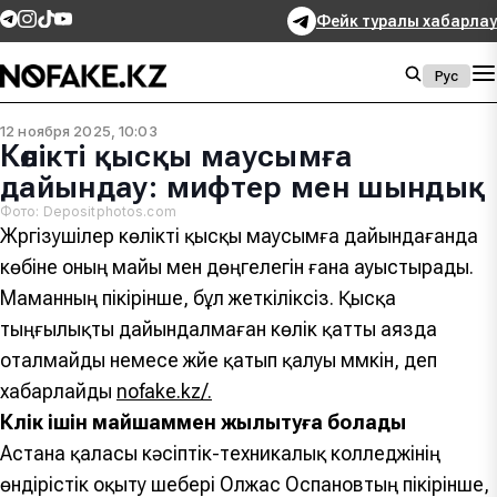
Фейк туралы хабарлау
Рус
12 ноября 2025, 10:03
Көлікті қысқы маусымға
дайындау: мифтер мен шындық
Фото: Depositphotos.com
Жүргізушілер көлікті қысқы маусымға дайындағанда
көбіне оның майы мен дөңгелегін ғана ауыстырады.
Маманның пікірінше, бұл жеткіліксіз. Қысқа
тыңғылықты дайындалмаған көлік қатты аязда
оталмайды немесе жүйе қатып қалуы мүмкін, деп
хабарлайды
nofake.kz/.
Көлік ішін майшаммен жылытуға болады
Астана қаласы кәсіптік-техникалық колледжінің
өндірістік оқыту шебері Олжас Оспановтың пікірінше,