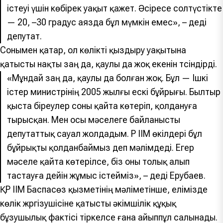
істеуі үшін көбірек уақыт қажет. Әсіресе солтүстікте
— 20, –30 градус аязда бұл мүмкін емес
», – деді
депутат.
Сонымен қатар, ол көлікті қыздыру уақытына
қатысты нақты заң да, қаулы да жоқ екенін түсіндірді.
«
Мұндай заң да, қаулы да болған жоқ. Бұл — Ішкі
істер министрінің 2005 жылғы ескі бұйрығы. Былтыр
қыста біреулер соны қайта көтеріп, қолдануға
тырысқан. Мен осы мәселеге байланысты
депутаттық сауал жолдадым. ҚР ІІМ өкілдері бұл
бұйрықты қолданбаймыз деп мәлімдеді. Егер
мәселе қайта көтерілсе, біз оны толық алып
тастауға дейін жұмыс
істейміз», – деді Ерубаев.
ҚР ІІМ Баспасөз қызметінің мәліметінше, елімізде
көлік жүргізушісіне қатысты әкімшілік құқық
бұзушылық фактісі тіркелсе ғана айыппұл салынады.