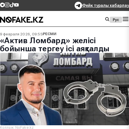
Фейк туралы хабарлау
Рус
9 февраля 2026, 09:55
РЕСМИ
«Актив Ломбард» желісі
бойынша тергеу ісі аяқталды
Коллаж: NoFake.kz