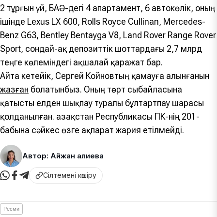
2 тұрғын үй, БАӘ-дегі 4 апартамент, 6 автокөлік, оның
ішінде Lexus LX 600, Rolls Royce Cullinan, Mercedes-
Benz G63, Bentley Bentayga V8, Land Rover Range Rover
Sport, сондай-ақ депозиттік шоттардағы 2,7 млрд
теңге көлеміндегі ақшалай қаражат бар.
Айта кетейік, Сергей Койновтың қамауға алынғанын
жазған
болатынбыз. Оның төрт сыбайласына
қатысты елден шықпау туралы бұлтартпау шарасы
қолданылған. Қазақстан Республикасы ҚПК-нің 201-
бабына сәйкес өзге ақпарат жария етілмейді.
Автор: Айжан Қалиева
Сілтемені көшіру
Ресми