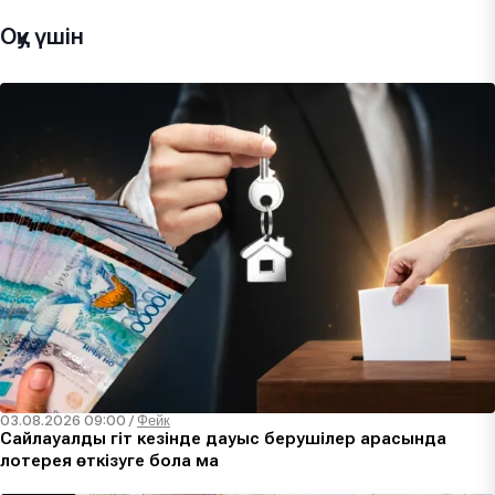
Оқу үшін
03.08.2026 09:00
/
Фейк
Сайлауалды үгіт кезінде дауыс берушілер арасында
лотерея өткізуге бола ма