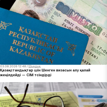
03.08.2026 12:48
/
Шындық
Қазақстандықтар үшін Шенген визасын алу қалай
жеңілдейді — СІМ түсіндірді