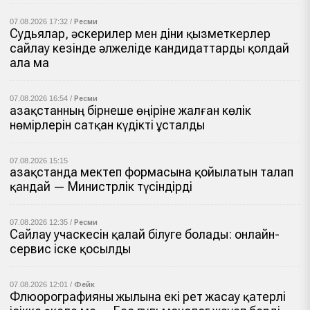
07.08.2026 17:32 /
Ресми
Судьялар, әскерилер мен діни қызметкерлер
сайлау кезінде әлжеліде кандидаттарды қолдай
ала ма
07.08.2026 16:54 /
Ресми
Қазақстанның бірнеше өңіріне жалған көлік
нөмірлерін сатқан күдікті ұсталды
07.08.2026 15:15
Қазақстанда мектеп формасына қойылатын талап
қандай — Министрлік түсіндірді
07.08.2026 12:35 /
Ресми
Сайлау учаскесін қалай білуге болады: онлайн-
сервис іске қосылды
07.08.2026 12:01 /
Фейк
Флюорографияны жылына екі рет жасау қатерлі