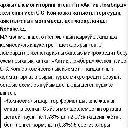
Қаржылық мониторинг агенттігі «Актив Ломбард»
желісінің иесі С.С. Койновқа қатысты тергеудің
аяқталғанын мәлімдеді, деп хабарлайды
NoFake.kz.
ҚМА мәліметінше, өткен жылдың қыркүйек айында
комиссиялық дүкен ретінде жасырынған ірі
ломбардтар желісі арқылы заңсыз микрокредит беру
схемасы анықталған. «Актив Ломбард» желісінің иесі
С.С. Койнов комиссиялық қызметті пайдаланып,
азаматтарға жасырын түрде микрокредит берудің
заңсыз схемасын ұйымдастырды деген күдікке
ілінген.
«Комиссиялық шарттар формалды және жалған
сипатта болған. Сыйақы мөлшерлемесінің орташа
деңгейі тәулігіне 1,73%-дан 2,07%-ға дейін жетіп,
белгіленген нормадан (0,3%) 5 есеге жоғары