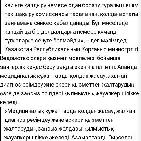
кейінге қалдыру немесе одан босату туралы шешім
тек шақыру комиссиясы тарапынан, қолданыстағы
заңнамаға сәйкес қабылданады. Бұл мәселеде
қандай да бір делдалдарға немесе күмәнді
тұлғаларға сенуге болмайды», – деп мәлімдеді
Қазақстан Республикасының Қорғаныс министрлігі.
Ведомство әскери қызмет мәселелері бойынша
заңгерлік кеңес беру заңды екенін атап өтті. Алайда
медициналық құжаттарды қолдан жасау, жалған
диагноз рәсімдеу және әскери қызметтен жалтарудың
өзге де заңсыз тәсілдері қылмыстық жауапкершілікке
әкеледі.
«Медициналық құжаттарды қолдан жасау, жалған
диагноз рәсімдеу және әскери қызметтен
жалтарудың заңсыз жолдары қылмыстық
жауапкершілікке әкеледі. Азаматтарды “мәселені