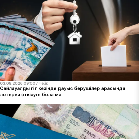
03.08.2026 09:00
/
Фейк
Сайлауалды үгіт кезінде дауыс берушілер арасында
лотерея өткізуге бола ма