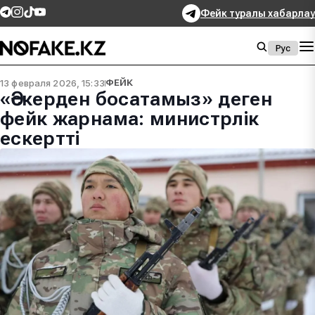
Фейк туралы хабарлау
Рус
13 февраля 2026, 15:33
ФЕЙК
«Әскерден босатамыз» деген
фейк жарнама: министрлік
ескертті