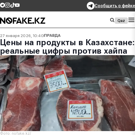
Сообщить о фейке
Qaz
27 января 2026, 10:40
ПРАВДА
Цены на продукты в Казахстане:
реальные цифры против хайпа
Фото: nofake.kz/