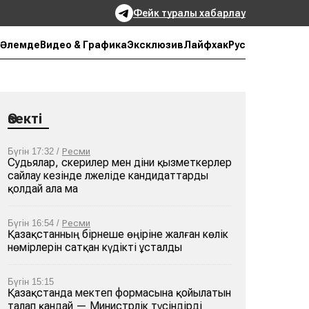
Фейк туралы хабарлау
Рус
Әлемде
Видео & Графика
Эксклюзив
Лайфхак
Өзекті
Бүгін 17:32 /
Ресми
Судьялар, әскерилер мен діни қызметкерлер
сайлау кезінде әлжеліде кандидаттарды
қолдай ала ма
Бүгін 16:54 /
Ресми
Қазақстанның бірнеше өңіріне жалған көлік
нөмірлерін сатқан күдікті ұсталды
Бүгін 15:15
Қазақстанда мектеп формасына қойылатын
талап қандай — Министрлік түсіндірді