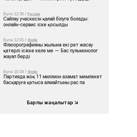
Бүгін 12:35 /
Ресми
Сайлау учаскесін қалай білуге болады:
онлайн-сервис іске қосылды
Бүгін 12:01 /
Фейк
Флюорографияны жылына екі рет жасау
қатерлі ісікке әкеле ме — Бас пульмонолог
жауап берді
Бүгін 10:34 /
Фейк
Партияда жоқ 11 миллион азамат мемлекет
басқаруға қатыса алмайтыны рас па
Барлық жаңалықтар