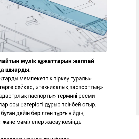
майтын мүлік құжаттарын жаппай
а шығарды.
қтарды мемлекеттік тіркеу туралы»
істерге сәйкес, «техникалық паспорттың»
кадастрлық паспорты» термині ресми
ар осы өзгерісті дұрыс түсінбей отыр.
ған дейін берілген тұрғын үйдің
ы және мәмілелер жасау кезінде