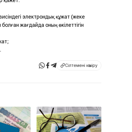
р қажет:
висіндегі электрондық құжат (жеке
л болған жағдайда оның өкілеттігін
жат;
.
Сілтемені көшіру