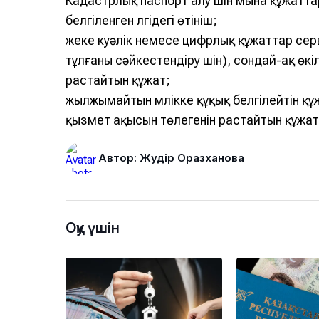
Кадастрлық паспорт алу үшін мына құжатта
белгіленген үлгідегі өтініш;
жеке куәлік немесе цифрлық құжаттар сер
тұлғаны сәйкестендіру үшін), сондай-ақ өкі
растайтын құжат;
жылжымайтын мүлікке құқық белгілейтін құ
қызмет ақысын төлегенін растайтын құжат
Автор: Жәудір Оразханова
Оқу үшін