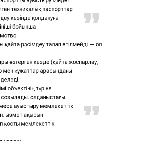
 паспортты ауыстыру міндет
ілген техникалық паспорттар
мдеу кезінде қолдануға
ініші бойынша
мство.
ты қайта рәсімдеу талап етілмейді — ол
ары өзгерген кезде (қайта жоспарлау,
ер мен құжаттар арасындағы
деледі.
і объектінің түріне
н созылады. Қолданыстағы
месе ауыстыру мемлекеттік
н. Қызмет ақысын
еп қосты мемлекеттік