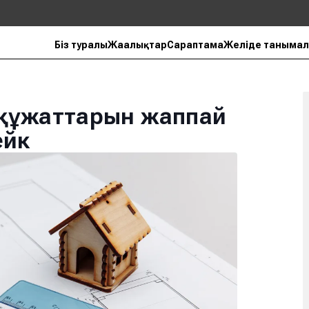
Біз туралы
Жаңалықтар
Сараптама
Желіде танымал
құжаттарын жаппай
ейк