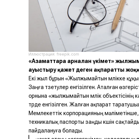
Иллюстрация: freepik.com
«Азаматтарға арналған үкімет» жылжы
ауыстыру қажет деген ақпаратты жоққ
Екі жыл бұрын «Жылжымайтын мүлікке құқы
Заңға түзетулер енгізілген. Аталған өзгер
орнына «жылжымайтын мүлік объектісінің 
түрде енгізілген. Жалған ақпарат таратушыл
Мемлекеттік корпорацияның мәліметінше, бұ
техникалық паспорты заңды күшін сақтайд
пайдалануға болады.