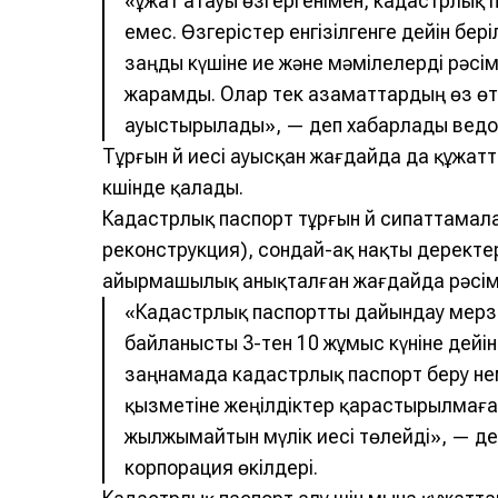
«Құжат атауы өзгергенімен, кадастрлық
емес. Өзгерістер енгізілгенге дейін бер
заңды күшіне ие және мәмілелерді рәсі
жарамды. Олар тек азаматтардың өз өт
ауыстырылады», — деп хабарлады ведо
Тұрғын үй иесі ауысқан жағдайда да құжат
күшінде қалады.
Кадастрлық паспорт тұрғын үй сипаттамал
реконструкция), сондай-ақ нақты дерект
айырмашылық анықталған жағдайда рәсім
«Кадастрлық паспортты дайындау мерзім
байланысты 3-тен 10 жұмыс күніне дейі
заңнамада кадастрлық паспорт беру не
қызметіне жеңілдіктер қарастырылмаға
жылжымайтын мүлік иесі төлейді», — д
корпорация өкілдері.