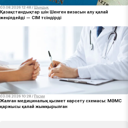
03.08.2026 12:48
/
Шындық
Қазақстандықтар үшін Шенген визасын алу қалай
жеңілдейді — СІМ түсіндірді
03.08.2026 10:28
/
Ресми
Жалған медициналық қызмет көрсету схемасы: МӘМС
қаржысы қалай жымқырылған