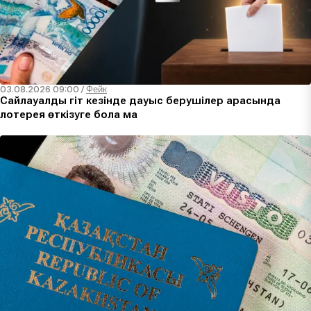
03.08.2026 09:00
/
Фейк
Сайлауалды үгіт кезінде дауыс берушілер арасында
лотерея өткізуге бола ма