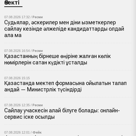
Өзекті
07.08.2026 17:32 /
Ресми
Судьялар, әскерилер мен діни қызметкерлер
сайлау кезінде әлжеліде кандидаттарды қолдай
ала ма
07.08.2026 16:54 /
Ресми
Қазақстанның бірнеше өңіріне жалған көлік
нөмірлерін сатқан күдікті ұсталды
07.08.2026 15:15
Қазақстанда мектеп формасына қойылатын талап
қандай — Министрлік түсіндірді
07.08.2026 12:35 /
Ресми
Сайлау учаскесін қалай білуге болады: онлайн-
сервис іске қосылды
07.08.2026 12:01 /
Фейк