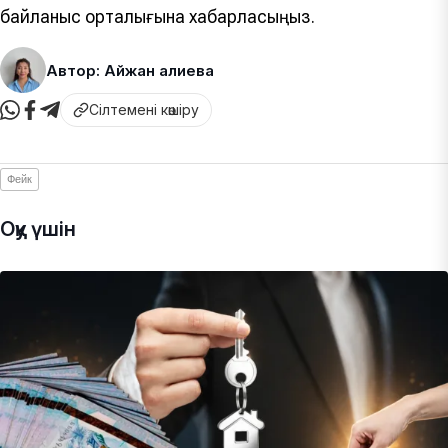
байланыс орталығына хабарласыңыз.
Автор: Айжан Қалиева
Сілтемені көшіру
Фейк
Оқу үшін