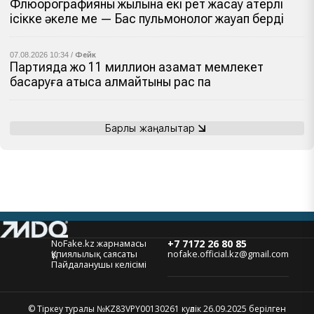
Флюорографияны жылына екі рет жасау қатерлі
ісікке әкеле ме — Бас пульмонолог жауап берді
07.08.2026 10:34 /
Фейк
Партияда жоқ 11 миллион азамат мемлекет
басқаруға қатыса алмайтыны рас па
Барлық жаңалықтар
NoFake.kz жарнамасы
+7 7172 26 80 85
Құпиялылық саясаты
nofake.official.kz@gmail.com
Пайдаланушы келісімі
© Тіркеу туралы №KZ83VPY00130261 куәлік 26.09.2025 берілген