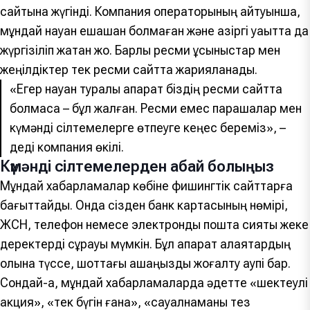
сайтына жүгінді. Компания операторының айтуынша,
мұндай науқан ешқашан болмаған және қазіргі уақытта да
жүргізіліп жатқан жоқ. Барлық ресми ұсыныстар мен
жеңілдіктер тек ресми сайтта жарияланады.
«Егер науқан туралы ақпарат біздің ресми сайтта
болмаса – бұл жалған. Ресми емес парақшалар мен
күмәнді сілтемелерге өтпеуге кеңес береміз», –
деді компания өкілі.
Күмәнді сілтемелерден абай болыңыз
Мұндай хабарламалар көбіне фишингтік сайттарға
бағыттайды. Онда сізден банк картасының нөмірі,
ЖСН, телефон немесе электронды пошта сияқты жеке
деректерді сұрауы мүмкін. Бұл ақпарат алаяқтардың
қолына түссе, шоттағы ақшаңызды жоғалту қаупі бар.
Сондай-ақ, мұндай хабарламаларда әдетте «шектеулі
акция», «тек бүгін ғана», «сауалнаманы тез