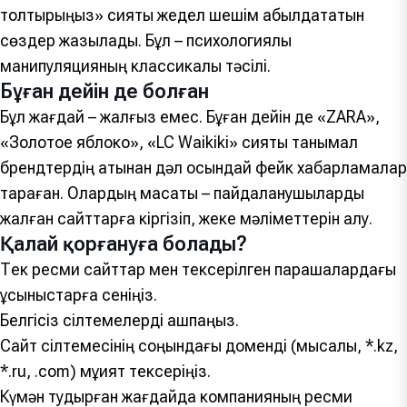
толтырыңыз» сияқты жедел шешім қабылдататын
сөздер жазылады. Бұл – психологиялық
манипуляцияның классикалық тәсілі.
Бұған дейін де болған
Бұл жағдай – жалғыз емес. Бұған дейін де «ZARA»,
«Золотое яблоко», «LC Waikiki» сияқты танымал
брендтердің атынан дәл осындай фейк хабарламалар
тараған. Олардың мақсаты – пайдаланушыларды
жалған сайттарға кіргізіп, жеке мәліметтерін алу.
Қалай қорғануға болады?
Тек ресми сайттар мен тексерілген парақшалардағы
ұсыныстарға сеніңіз.
Белгісіз сілтемелерді ашпаңыз.
Сайт сілтемесінің соңындағы доменді (мысалы, *.kz,
*.ru, .com) мұқият тексеріңіз.
Күмән тудырған жағдайда компанияның ресми