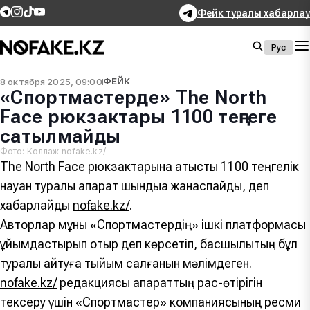
Фейк туралы хабарлау
Рус
8 октября 2025, 09:00
ФЕЙК
«Спортмастерде» The North
Face рюкзактары 1100 теңгеге
сатылмайды
Фото: Коллаж nofake.kz/
The North Face рюкзактарына қатысты 1100 теңгелік
науқан туралы ақпарат шындыққа жанаспайды, деп
хабарлайды
nofake.kz/
.
Авторлар мұны «Спортмастердің» ішкі платформасы
ұйымдастырып отыр деп көрсетіп, басшылықтың бұл
туралы айтуға тыйым салғанын мәлімдеген.
nofake.kz/
редакциясы ақпараттың рас-өтірігін
тексеру үшін «Спортмастер» компаниясының ресми