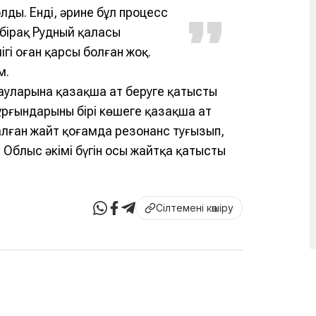
лды. Енді, әрине бұл процесс
 бірақ Рудный қаласы
ігі оған қарсы болған жоқ.
ім.
тауларына қазақша ат беруге қатысты
ұрғындарының бірі көшеге қазақша ат
лған жайт қоғамда резонанс туғызып,
. Облыс әкімі бүгін осы жайтқа қатысты
Сілтемені көшіру