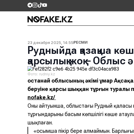
23 декабря 2025, 14:55
РЕСМИ
Рудныйда қазақша кө
қарсылық жоқ – Облыс ә
Фото: rudniy.kz
Қостанай облысының әкімі Құмар Ақсақ
беруіне қарсы шыққан тұрғын туралы п
nofake.kz/
Оның айтуынша, облыстағы Рудный қаласы
тұрғындарының басым көпшілігі көше атаул
шықпаған.
«Қосымша пікір бере алмаймын. Барлығы