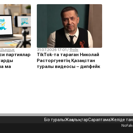
31.07.2026 17:01
Шындық
/
Фейк
си партиялар
TikTok-та тараған Николай
тарды
Расторгуевтің Қазақстан
ла ма
туралы видеосы – дипфейк
Біз туралы
Жаңалықтар
Сараптама
Желіде та
NoFak