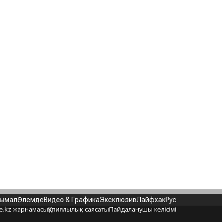
нымал
Әлемде
Видео & Графика
Эксклюзив
Лайфхак
Рус
e.kz жарнамасы
Құпиялылық саясаты
Пайдаланушы келісімі