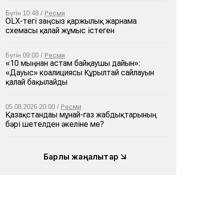
Бүгін 10:48 /
Ресми
OLX-тегі заңсыз қаржылық жарнама
схемасы қалай жұмыс істеген
Бүгін 09:00 /
Ресми
«10 мыңнан астам байқаушы дайын»:
«Дауыс» коалициясы Құрылтай сайлауын
қалай бақылайды
05.08.2026 20:00 /
Ресми
Қазақстандағы мұнай-газ жабдықтарының
бәрі шетелден әкеліне ме?
Барлық жаңалықтар