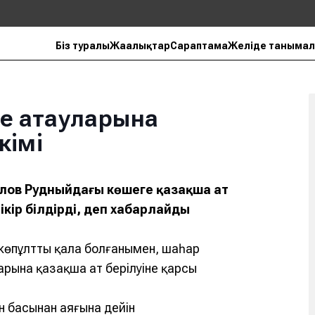
Біз туралы
Жаңалықтар
Сараптама
Желіде танымал
ше атауларына
кімі
алов Рудныйдағы көшеге қазақша ат
ікір білдірді, деп хабарлайды
 көпұлтты қала болғанымен, шаһар
арына қазақша ат берілуіне қарсы
н басынан аяғына дейін