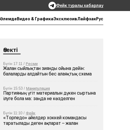
Фейк туралы хабарлау
Рус
Әлемде
Видео & Графика
Эксклюзив
Лайфхак
Өзекті
Бүгін 17:11 /
Ресми
Жалған сыйлықтан зиянды ойынға дейін:
балаларды алдайтын бес алаяқтық схема
Бүгін 15:53 /
Манипуляция
Партияның үгіт материалын дүкен сыртына
ілуге бола ма: заңда не көзделген
Бүгін 11:10 /
Фейк
«Торпедо» әйелдер хоккей командасы
таратылады деген ақпарат – жалған