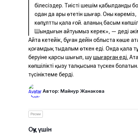
білесіздер. Тиісті шешім қабылданды бо
одан да ары өтетін шығар. Оны көреміз,
көпұлтты қала ғой. Қаланың басым көпшіл
Шындығын айтуымыз керек», — деді әк
Айта кетейік, бұған дейін облыста көше а
қоғамдық тыңдалым өткен еді. Онда қала т
беруіне қарсы шығып, шу
шығарған еді.
Ата
көпшіліктің қызу талқысына түскен болатын
түсініктеме берді.
Автор: Майнур Жанакова
Ресми
Оқу үшін