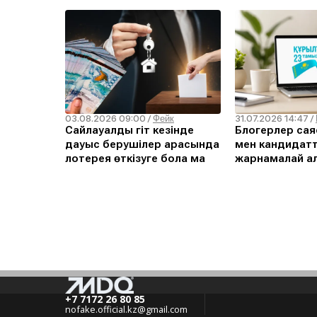
03.08.2026 09:00
31.07.2026 14:47
/
Фейк
/
Сайлауалды үгіт кезінде
Блогерлер сая
дауыс берушілер арасында
мен кандидат
лотерея өткізуге бола ма
жарнамалай а
+7 7172 26 80 85
nofake.official.kz@gmail.com