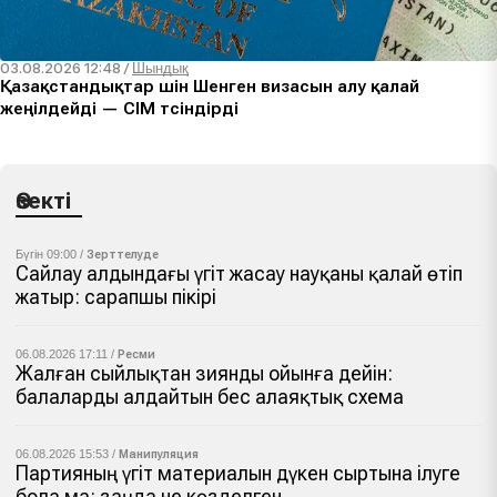
03.08.2026 12:48
/
Шындық
Қазақстандықтар үшін Шенген визасын алу қалай
жеңілдейді — СІМ түсіндірді
Өзекті
Бүгін 09:00 /
Зерттелуде
Сайлау алдындағы үгіт жасау науқаны қалай өтіп
жатыр: сарапшы пікірі
06.08.2026 17:11 /
Ресми
Жалған сыйлықтан зиянды ойынға дейін:
балаларды алдайтын бес алаяқтық схема
06.08.2026 15:53 /
Манипуляция
Партияның үгіт материалын дүкен сыртына ілуге
бола ма: заңда не көзделген