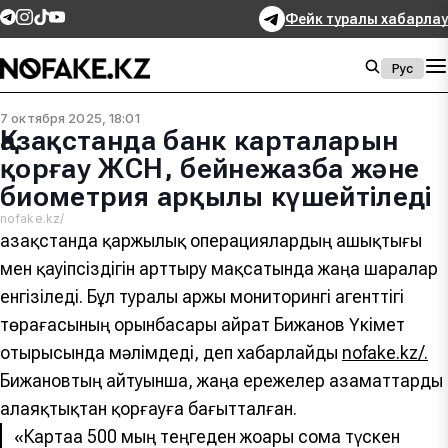
Фейк туралы хабарлау
Рус
7 октября 2025, 18:01
Қазақстанда банк карталарын
қорғау ЖСН, бейнежазба және
биометрия арқылы күшейтіледі
nofake.kz/
Қазақстанда қаржылық операциялардың ашықтығы
мен қауіпсіздігін арттыру мақсатында жаңа шаралар
енгізіледі. Бұл туралы Қаржы мониторингі агенттігі
төрағасының орынбасары Қайрат Бижанов Үкімет
отырысында мәлімдеді, деп хабарлайды
nofake.kz/.
Бижановтың айтуынша, жаңа ережелер азаматтарды
алаяқтықтан қорғауға бағытталған.
«Картаға 500 мың теңгеден жоғары сома түскен