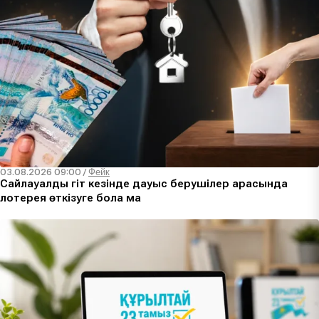
03.08.2026 09:00
/
Фейк
Сайлауалды үгіт кезінде дауыс берушілер арасында
лотерея өткізуге бола ма