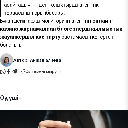
азайтады», — деп толықтырды агенттік
төрағасының орынбасары.
Бұған дейін Қаржы мониторингі агенттігі
онлайн-
казино жарнамалаған блогерлерді қылмыстық
жауапкершілікке тарту
бастамасын көтерген
болатын.
Автор: Айжан Қалиева
Сілтемені көшіру
Оқу үшін