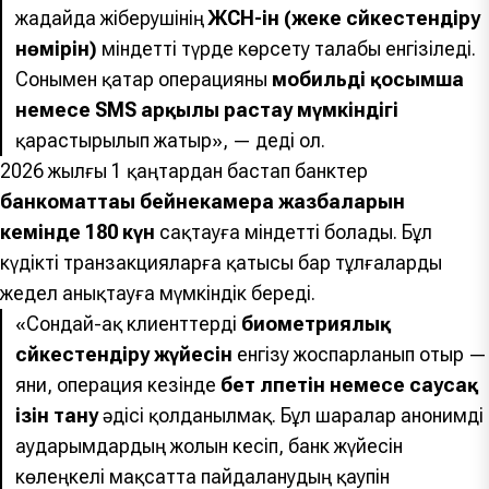
жағдайда жіберушінің
ЖСН-ін (жеке сәйкестендіру
нөмірін)
міндетті түрде көрсету талабы енгізіледі.
Сонымен қатар операцияны
мобильді қосымша
немесе SMS арқылы растау мүмкіндігі
қарастырылып жатыр», — деді ол.
2026 жылғы 1 қаңтардан бастап банктер
банкоматтағы бейнекамера жазбаларын
кемінде 180 күн
сақтауға міндетті болады. Бұл
күдікті транзакцияларға қатысы бар тұлғаларды
жедел анықтауға мүмкіндік береді.
«Сондай-ақ клиенттерді
биометриялық
сәйкестендіру жүйесін
енгізу жоспарланып отыр —
яғни, операция кезінде
бет әлпетін немесе саусақ
ізін тану
әдісі қолданылмақ. Бұл шаралар анонимді
аударымдардың жолын кесіп, банк жүйесін
көлеңкелі мақсатта пайдаланудың қаупін