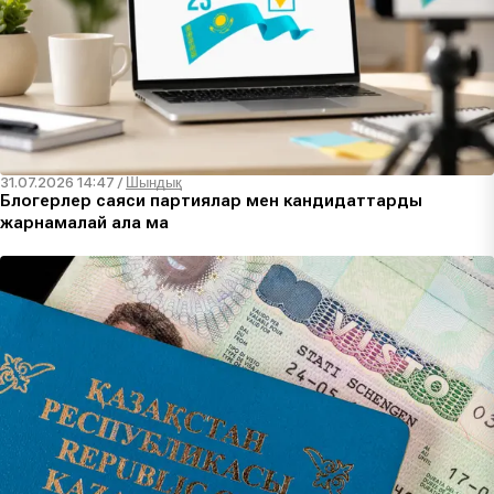
31.07.2026 14:47
/
Шындық
Блогерлер саяси партиялар мен кандидаттарды
жарнамалай ала ма