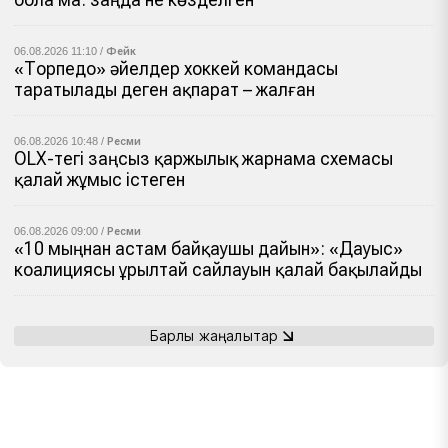
06.08.2026 11:10 /
Фейк
«Торпедо» әйелдер хоккей командасы
таратылады деген ақпарат – жалған
06.08.2026 10:48 /
Ресми
OLX-тегі заңсыз қаржылық жарнама схемасы
қалай жұмыс істеген
06.08.2026 09:00 /
Ресми
«10 мыңнан астам байқаушы дайын»: «Дауыс»
коалициясы Құрылтай сайлауын қалай бақылайды
Барлық жаңалықтар