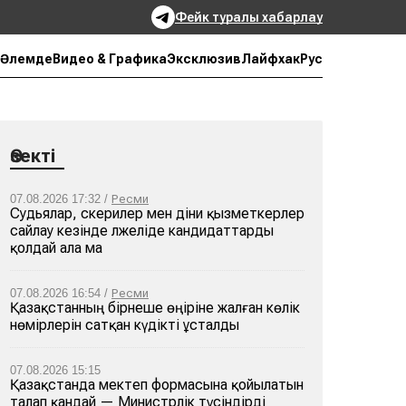
Фейк туралы хабарлау
Рус
Әлемде
Видео & Графика
Эксклюзив
Лайфхак
Өзекті
07.08.2026 17:32 /
Ресми
Судьялар, әскерилер мен діни қызметкерлер
сайлау кезінде әлжеліде кандидаттарды
қолдай ала ма
07.08.2026 16:54 /
Ресми
Қазақстанның бірнеше өңіріне жалған көлік
нөмірлерін сатқан күдікті ұсталды
07.08.2026 15:15
Қазақстанда мектеп формасына қойылатын
талап қандай — Министрлік түсіндірді