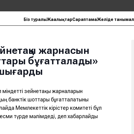
Біз туралы
Жаңалықтар
Сараптама
Желіде танымал
ейнетақы жарнасын
ттары бұғатталады»
а шығарды
ап міндетті зейнетақы жарналарын
дың банктік шоттары бұғатталатыны
лайда Мемлекеттік кірістер комитеті бұл
сми түрде мәлімдеді, деп хабарлайды