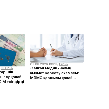
03.08.2026 10:28
/
Ресми
Жалған медициналық
/
Шындық
ар үшін
қызмет көрсету схемасы:
н алу қалай
МӘМС қаржысы қалай
ІМ түсіндірді
жымқырылған