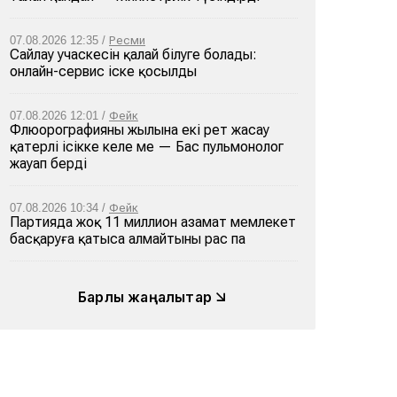
07.08.2026 12:35 /
Ресми
Сайлау учаскесін қалай білуге болады:
онлайн-сервис іске қосылды
07.08.2026 12:01 /
Фейк
Флюорографияны жылына екі рет жасау
қатерлі ісікке әкеле ме — Бас пульмонолог
жауап берді
07.08.2026 10:34 /
Фейк
Партияда жоқ 11 миллион азамат мемлекет
басқаруға қатыса алмайтыны рас па
Барлық жаңалықтар