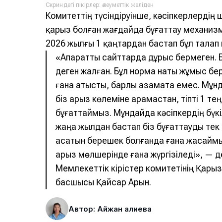
Скриндегі пікірлер: әлеуметтік желіден
Комитеттің түсіндіруінше, кәсіпкерлерді
қарыз болған жағдайда бұғаттау механизмі
2026 жылғы 1 қаңтардан бастап бұл талап 
«Ақпаратты сайттарда дұрыс бермеген. 
деген жалған. Бұл норма нақты жұмыс бе
ғана қатысты, барлық азаматқа емес. Мұн
біз қарыз көлеміне қарамастан, тіпті 1 т
бұғаттаймыз. Мұндайда кәсіпкердің бүкіл 
жаңа жылдан бастап біз бұғаттауды тек 
асатын берешек болғанда ғана жасаймыз
қарыз мөлшерінде ғана жүргізіледі», — 
Мемлекеттік кірістер комитетінің Қар
басшысы Қайсар Арын.
Автор: Айжан Қалиева