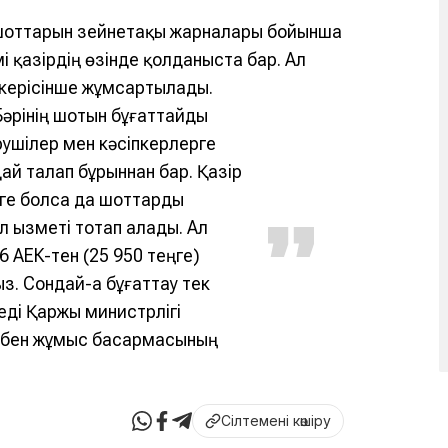
ң шоттарын зейнетақы жарналары бойынша
 қазірдің өзінде қолданыста бар. Ал
керісінше
жұмсартылады.
Бәрінің шотын бұғаттайды
рушілер мен кәсіпкерлерге
дай талап бұрыннан бар. Қазір
еңге болса да шоттарды
қызметі тоқтап қалады. Ал
6 АЕК-тен (25 950 теңге)
. Сондай-ақ бұғаттау тек
деді Қаржы министрлігі
ызбен жұмыс басқармасының
Сілтемені көшіру