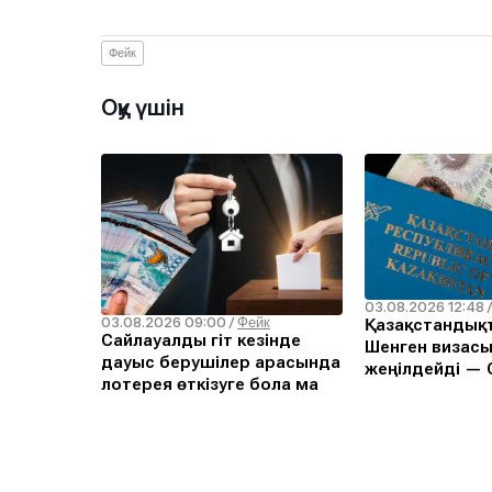
Фейк
Оқу үшін
03.08.2026 12:48
03.08.2026 09:00
/
Фейк
Қазақстандықт
Сайлауалды үгіт кезінде
Шенген визасы
дауыс берушілер арасында
жеңілдейді — С
лотерея өткізуге бола ма