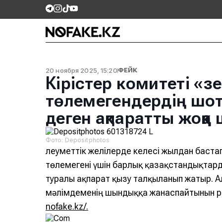
20 ноября 2025, 15:20
ФЕЙК
Кірістер комитеті «з
төлемегендердің шо
деген ақпаратты жоққ
Фото: Depositphotos
Әлеуметтік желілерде келесі жылдан баст
төлемегені үшін барлық қазақстандықтар
туралы ақпарат қызу талқыланып жатыр. А
мәлімдеменің шындыққа жанаспайтынын ре
nofake.kz/.