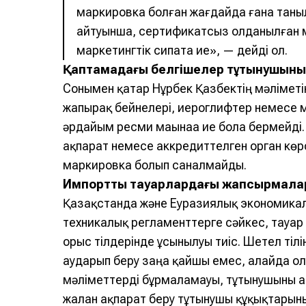
маркировка болған жағдайда ғана тан
айтуынша, сертификатсыз қолданылған 
маркетингтік сипатқа ие», — дейді ол.
Қаптамадағы белгішелер тұтынушыны
Сонымен қатар Нұрбек Қазбектің мәліметі
жапырақ бейнелері, иероглифтер немесе 
әрдайым ресми мағынаға ие бола бермейді
ақпарат немесе аккредиттелген орган көр
маркировка болып саналмайды.
Импорттық тауарлардағы жапсырмала
Қазақстанда және Еуразиялық экономикал
техникалық регламенттерге сәйкес, тауар 
орыс тілдерінде ұсынылуы тиіс. Шетел тіл
аударып беру заңға қайшы емес, алайда ол:
мәліметтерді бұрмаламауы, тұтынушыны а
жалған ақпарат беру тұтынушы құқықтарыны