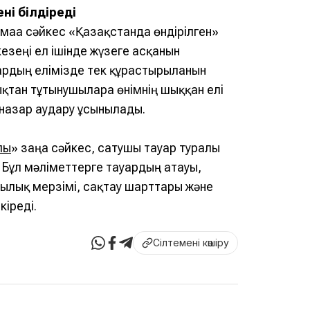
ні білдіреді
маға сәйкес «Қазақстанда өндірілген»
кезеңі ел ішінде жүзеге асқанын
уардың елімізде тек құрастырылғанын
ықтан тұтынушыларға өнімнің шыққан елі
 назар аудару ұсынылады.
лы
» заңға сәйкес, сатушы тауар туралы
. Бұл мәліметтерге тауардың атауы,
мдылық мерзімі, сақтау шарттары және
кіреді.
Сілтемені көшіру