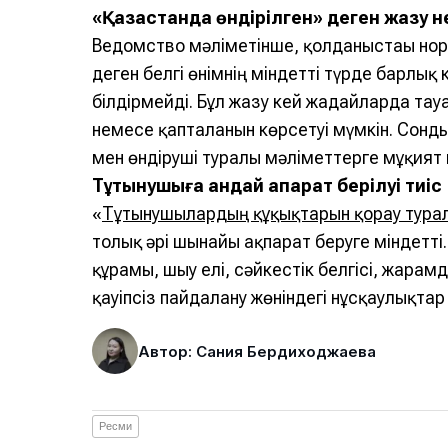
«Қазақстанда өндірілген» деген жазу не
Ведомство мәліметінше, қолданыстағы нор
деген белгі өнімнің міндетті түрде барлық 
білдірмейді. Бұл жазу кей жағдайларда та
немесе қапталғанын көрсетуі мүмкін. Сонд
мен өндіруші туралы мәліметтерге мұқият
Тұтынушыға қандай ақпарат берілуі тиіс
«
Тұтынушылардың құқықтарын қорғау тура
толық әрі шынайы ақпарат беруге міндетті
құрамы, шығу елі, сәйкестік белгісі, жара
қауіпсіз пайдалану жөніндегі нұсқаулықтар 
Автор: Сания Бердиходжаева
Ресми