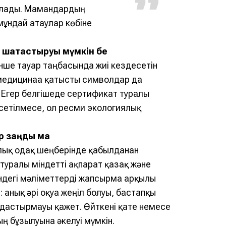
ылады. Мамандардың
мұндай атаулар көбіне
 шатастыруы мүмкін бе
нше тауар таңбасында жиі кездесетін
медицинаға қатысты символдар да
. Егер белгішеде сертификат туралы
сетілмесе, ол ресми экологиялық
р заңды ма
ық одақ шеңберінде қабылданған
туралы міндетті ақпарат қазақ және
індегі мәліметтерді жапсырма арқылы
 анық әрі оқуға жеңіл болуы, бастапқы
дастырмауы қажет. Өйткені қате немесе
ң бұзылуына әкелуі мүмкін.