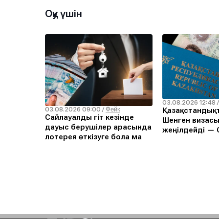
Оқу үшін
03.08.2026 12:48
03.08.2026 09:00
/
Фейк
Қазақстандықт
Сайлауалды үгіт кезінде
Шенген визасы
дауыс берушілер арасында
жеңілдейді — С
лотерея өткізуге бола ма