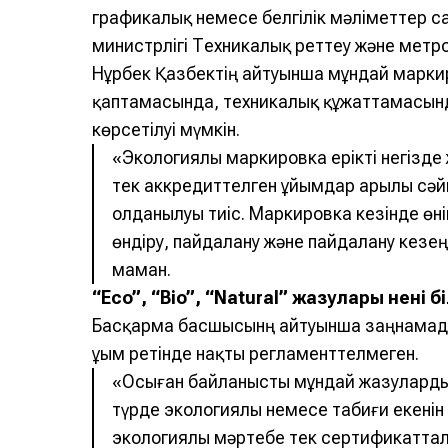
графикалық немесе белгілік мәліметтер с
министрлігі Техникалық реттеу және метр
Нұрбек Қазбектің айтуынша мұндай марки
қаптамасында, техникалық құжаттамасы
көрсетілуі мүмкін.
«Экологиялық маркировка ерікті негізд
тек аккредиттелген ұйымдар арқылы сәйк
қолданылуы тиіс. Маркировка кезінде өні
өндіру, пайдалану және пайдалану кезең
маман.
“Eco”, “Bio”, “Natural” жазулары нені б
Басқарма басшысынң айтуынша заңнамада “
ұғым ретінде нақты регламенттелмеген.
«Осыған байланысты мұндай жазулардың
түрде экологиялық немесе табиғи екенін
экологиялық мәртебе тек сертификаттал