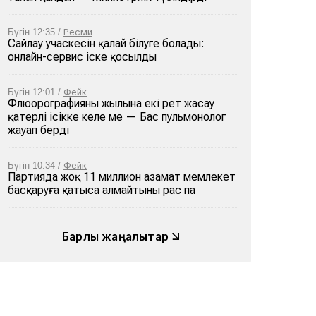
Бүгін 12:35 /
Ресми
Сайлау учаскесін қалай білуге болады:
онлайн-сервис іске қосылды
Бүгін 12:01 /
Фейк
Флюорографияны жылына екі рет жасау
қатерлі ісікке әкеле ме — Бас пульмонолог
жауап берді
Бүгін 10:34 /
Фейк
Партияда жоқ 11 миллион азамат мемлекет
басқаруға қатыса алмайтыны рас па
Барлық жаңалықтар