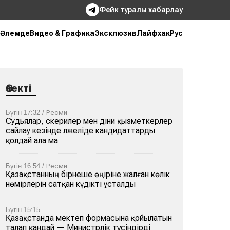
Фейк туралы хабарлау
Рус
Әлемде
Видео & Графика
Эксклюзив
Лайфхак
Өзекті
Бүгін 17:32 /
Ресми
Судьялар, әскерилер мен діни қызметкерлер
сайлау кезінде әлжеліде кандидаттарды
қолдай ала ма
Бүгін 16:54 /
Ресми
Қазақстанның бірнеше өңіріне жалған көлік
нөмірлерін сатқан күдікті ұсталды
Бүгін 15:15
Қазақстанда мектеп формасына қойылатын
талап қандай — Министрлік түсіндірді