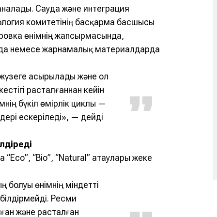
аналады. Сауда және интеграция
ология комитетінің басқарма басшысы
ровка өнімнің жапсырмасында,
нда немесе жарнамалық материалдарда
е жүзеге асырылады және ол
естігі расталғаннан кейін
мнің бүкіл өмірлік циклы —
дері ескеріледі», — дейді
ілдіреді
Eco”, “Bio”, “Natural” атаулары жеке
 болуы өнімнің міндетті
 білдірмейді. Ресми
ған және расталған