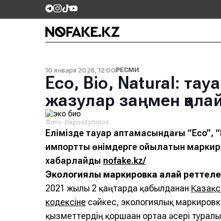
10 января 2026, 12:00
РЕСМИ
Eco, Bio, Natural: та
жазулар заңмен қалай
Фото: Depositphotos
Елімізде тауар қаптамасындағы “Eco”, “
импорттық өнімдерге қойылатын маркиро
хабарлайды
nofake.kz/
Экологиялық маркировка қалай реттеле
2021 жылғы 2 қаңтарда қабылданған
Қазақс
кодексіне
сәйкес, экологиялық маркировк
қызметтердің қоршаған ортаға әсері туралы 