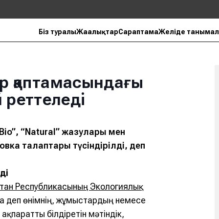
Біз туралы
Жаңалықтар
Сараптама
Желіде танымал
уар қаптамасындағы
 реттеледі
Bio”, “Natural” жазулары мен
вка талаптары түсіндірілді, деп
ді
тан Республикасының Экологиялық
а деп өнімнің, жұмыстардың немесе
ақпаратты білдіретін мәтіндік,