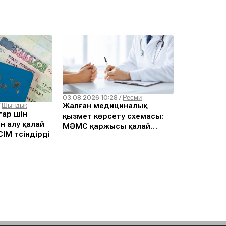
03.08.2026 10:28
/
Ресми
Жалған медициналық
/
Шындық
ар үшін
қызмет көрсету схемасы:
н алу қалай
МӘМС қаржысы қалай
ІМ түсіндірді
жымқырылған