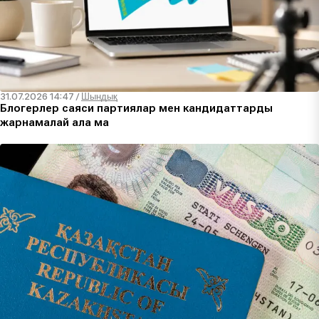
31.07.2026 14:47
/
Шындық
Блогерлер саяси партиялар мен кандидаттарды
жарнамалай ала ма