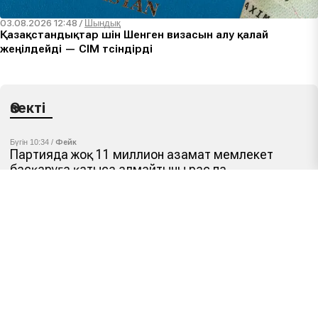
03.08.2026 12:48
/
Шындық
Қазақстандықтар үшін Шенген визасын алу қалай
жеңілдейді — СІМ түсіндірді
Өзекті
Бүгін 10:34 /
Фейк
Партияда жоқ 11 миллион азамат мемлекет
басқаруға қатыса алмайтыны рас па
Бүгін 09:00 /
Зерттелуде
Сайлау алдындағы үгіт жасау науқаны қалай өтіп
жатыр: сарапшы пікірі
06.08.2026 17:11 /
Ресми
Жалған сыйлықтан зиянды ойынға дейін:
балаларды алдайтын бес алаяқтық схема