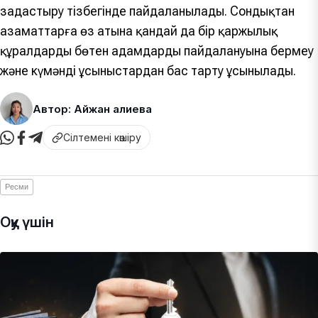
заңдастыру тізбегінде пайдаланылады. Сондықтан
азаматтарға өз атына қандай да бір қаржылық
құралдарды бөтен адамдардың пайдалануына бермеу
және күмәнді ұсыныстардан бас тарту ұсынылады.
Автор: Айжан Қалиева
Сілтемені көшіру
Ресми
Оқу үшін