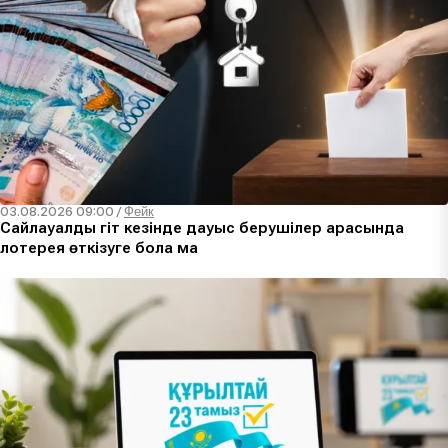
03.08.2026 09:00
/
Фейк
Сайлауалды үгіт кезінде дауыс берушілер арасында
лотерея өткізуге бола ма