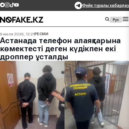
Фейк туралы хабарлау
Рус
9 июля 2026, 12:21
РЕСМИ
Астанада телефон алаяқтарына
көмектесті деген күдікпен екі
дроппер ұсталды