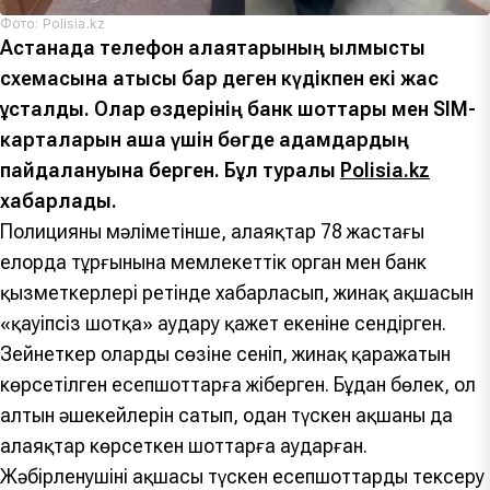
Фото: Polisia.kz
Астанада телефон алаяқтарының қылмыстық
схемасына қатысы бар деген күдікпен екі жас
ұсталды. Олар өздерінің банк шоттары мен SIM-
карталарын ақша үшін бөгде адамдардың
пайдалануына берген. Бұл туралы
Polisia.kz
хабарлады.
Полицияның мәліметінше, алаяқтар 78 жастағы
елорда тұрғынына мемлекеттік орган мен банк
қызметкерлері ретінде хабарласып, жинақ ақшасын
«қауіпсіз шотқа» аудару қажет екеніне сендірген.
Зейнеткер олардың сөзіне сеніп, жинақ қаражатын
көрсетілген есепшоттарға жіберген. Бұдан бөлек, ол
алтын әшекейлерін сатып, одан түскен ақшаны да
алаяқтар көрсеткен шоттарға аударған.
Жәбірленушінің ақшасы түскен есепшоттарды тексеру