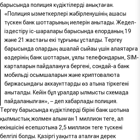
барысында полиция күдіктілерді анықтаған.
«Полиция қызметкерлері жәбірленушінің ақшасы
түскен банк шоттарының иелерін анықтады. Жедел-
іздестіру іс-шаралары барысында елорданың 19
және 21 жастағы екі тұрғыны ұсталды. Тергеу
барысында олардың ақшалай сыйақы үшін алаяқтарға
өздерінің банк шоттарын, ұялы телефондарын, SIM-
карталарын пайдалануға бергені, сондай-ақ банк
мобильді қосымшаларын және криптовалюта
биржасындағы аккаунттарды өз атына тіркегені
анықталды. Кейін бұл құралдар қылмыстық схемада
пайдаланылған», – деп хабарлады полиция.
Тергеу барысында күдіктілердің бірінің банк шотына
қылмыстық жолмен алынған 1 миллион теңге, ал
екіншісінің есепшотына 2,5 миллион теңге түскені
белгілі болды. Қазіргі уақытта аталған дерек