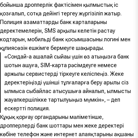
бойынша дропперлік фактісімен қылмыстық іс
қозғалып, сотқа дейінгі тергеу жүргізіліп жатыр.
Полиция азаматтарды банк карталарының
деректемелерін, SMS арқылы келетін растау
кодтарын, мобильді банк қосымшасының логині мен
құпиясөзін ешкімге бермеуге шақырады.
«Сондай-ақ ақшалай сыйақы үшін өз атыңызға банк
шотын ашуға, SIM-карта рәсімдеуге немесе
қаржылық сервистерді тіркеуге келіспеңіз. Жеке
деректеріңізді үшінші тұлғаларға беру арқылы сіз
қылмысқа сыбайлас қатысушыға айналып, қылмыстық
жауапкершілікке тартылуыңыз мүмкін», – деп
ескертті полиция.
Құқық қорғау органдарының мәліметінше,
дропперлердің банк шоттары мен жеке деректері
көбіне телефон және интернет алаяқтарының ақшаны