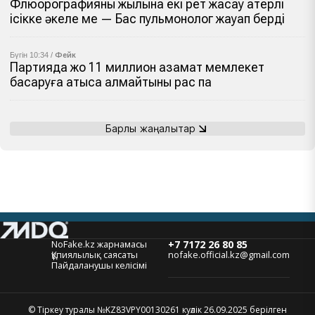
Флюорографияны жылына екі рет жасау қатерлі
ісікке әкеле ме — Бас пульмонолог жауап берді
Бүгін 10:34 /
Фейк
Партияда жоқ 11 миллион азамат мемлекет
басқаруға қатыса алмайтыны рас па
Барлық жаңалықтар
NoFake.kz жарнамасы
+7 7172 26 80 85
Құпиялылық саясаты
nofake.official.kz@gmail.com
Пайдаланушы келісімі
© Тіркеу туралы №KZ83VPY00130261 куәлік 26.09.2025 берілген