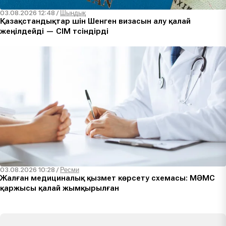
03.08.2026 12:48
/
Шындық
Қазақстандықтар үшін Шенген визасын алу қалай
жеңілдейді — СІМ түсіндірді
03.08.2026 10:28
/
Ресми
Жалған медициналық қызмет көрсету схемасы: МӘМС
қаржысы қалай жымқырылған