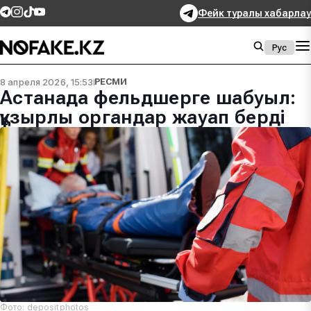
Фейк туралы хабарлау
Рус
8 апреля 2026, 15:53
РЕСМИ
Астанада фельдшерге шабуыл:
құзырлы органдар жауап берді
Фото: depositphotos