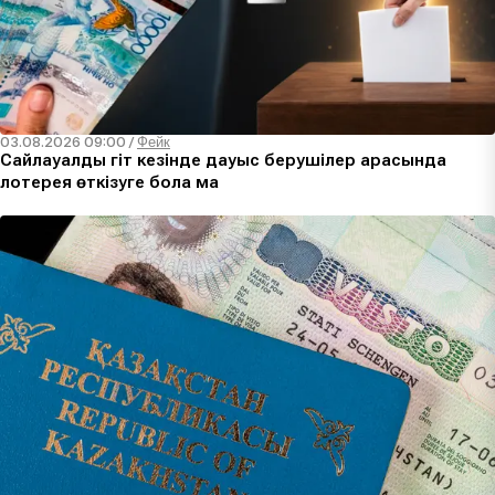
03.08.2026 09:00
/
Фейк
Сайлауалды үгіт кезінде дауыс берушілер арасында
лотерея өткізуге бола ма