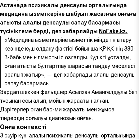
Астанада психикалық денсаулық орталығында
медицина қызметкеріне шабуыл жасалған оқиғаға
қатысты қалалық денсаулық сақтау басқармасы
түсініктеме берді, деп хабарлайды
NoFake.kz.
«Медицина қызметкеріне қызметтік міндетін атқару
кезінде күш қолдану фактісі бойынша ҚР ҚК-нің 380-
3-бабымен қылмыстық іс қозғалды. Күдікті ұсталды,
оған қатысты бұлтартпау шарасын таңдау мәселесі
қаралып жатыр», — деп хабарлады қалалық денсаулық
сақтау басқармасы.
Зардап шеккен фельдшер Асылхан Амангелдіұлы бет
тұсынан соққы алып, мойын жарақатын алған.
Дәрігерлер оған бас-ми жарақаты мен жұмсақ
тіндердің соғылуы диагнозын қойған.
Оқиға контексті
3 сәуір күні қалалық психикалық денсаулық орталығында