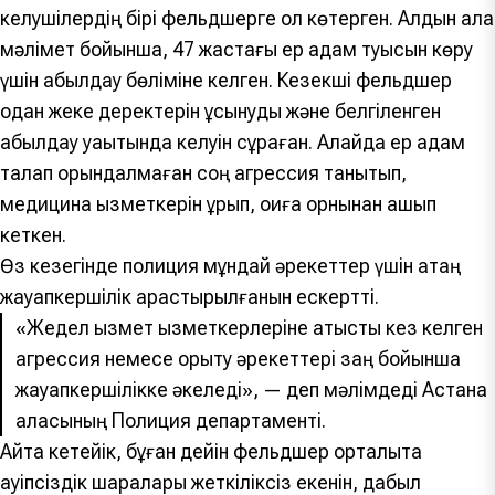
келушілердің бірі фельдшерге қол көтерген. Алдын ала
мәлімет бойынша, 47 жастағы ер адам туысын көру
үшін қабылдау бөліміне келген. Кезекші фельдшер
одан жеке деректерін ұсынуды және белгіленген
қабылдау уақытында келуін сұраған. Алайда ер адам
талап орындалмаған соң агрессия танытып,
медицина қызметкерін ұрып, оқиға орнынан қашып
кеткен.
Өз кезегінде полиция мұндай әрекеттер үшін қатаң
жауапкершілік қарастырылғанын ескертті.
«Жедел қызмет қызметкерлеріне қатысты кез келген
агрессия немесе қорқыту әрекеттері заң бойынша
жауапкершілікке әкеледі», — деп мәлімдеді Астана
қаласының Полиция департаменті.
Айта кетейік, бұған дейін фельдшер орталықта
қауіпсіздік шаралары жеткіліксіз екенін, дабыл