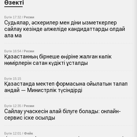
Өзекті
Бүгін 17:32 /
Ресми
Судьялар, әскерилер мен діни қызметкерлер
сайлау кезінде әлжеліде кандидаттарды қолдай
ала ма
Бүгін 16:54 /
Ресми
Қазақстанның бірнеше өңіріне жалған көлік
нөмірлерін сатқан күдікті ұсталды
Бүгін 15:15
Қазақстанда мектеп формасына қойылатын талап
қандай — Министрлік түсіндірді
Бүгін 12:35 /
Ресми
Сайлау учаскесін қалай білуге болады: онлайн-
сервис іске қосылды
Бүгін 12:01 /
Фейк