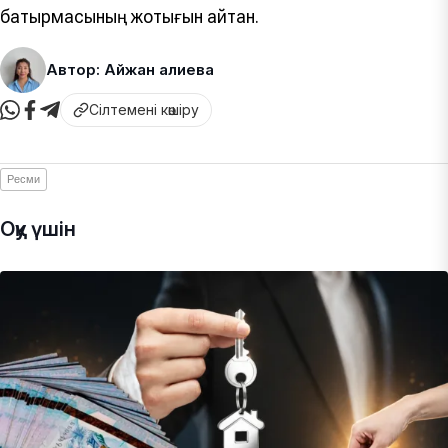
батырмасының жоқтығын айтқан.
Автор: Айжан Қалиева
Сілтемені көшіру
Ресми
Оқу үшін