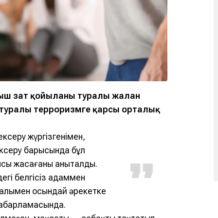
ғыш зат қойылғаны туралы
жалған
л туралы терроризмге қарсы орталық
ексеру жүргізгенімен,
ксеру барысында бұл
ысы жасағаны анықталды.
дегі белгісіз адаммен
қпалымен осындай әрекетке
хабарламасында.