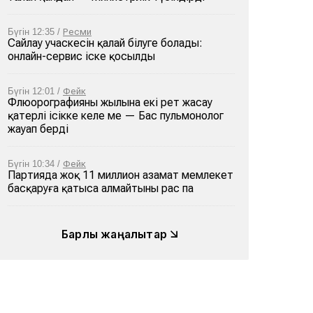
Бүгін 12:35 /
Ресми
Сайлау учаскесін қалай білуге болады:
онлайн-сервис іске қосылды
Бүгін 12:01 /
Фейк
Флюорографияны жылына екі рет жасау
қатерлі ісікке әкеле ме — Бас пульмонолог
жауап берді
Бүгін 10:34 /
Фейк
Партияда жоқ 11 миллион азамат мемлекет
басқаруға қатыса алмайтыны рас па
Барлық жаңалықтар