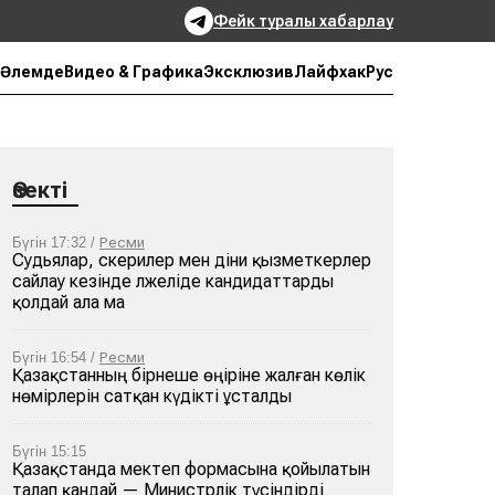
Фейк туралы хабарлау
Рус
Әлемде
Видео & Графика
Эксклюзив
Лайфхак
Өзекті
Бүгін 17:32 /
Ресми
Судьялар, әскерилер мен діни қызметкерлер
сайлау кезінде әлжеліде кандидаттарды
қолдай ала ма
Бүгін 16:54 /
Ресми
Қазақстанның бірнеше өңіріне жалған көлік
нөмірлерін сатқан күдікті ұсталды
Бүгін 15:15
Қазақстанда мектеп формасына қойылатын
талап қандай — Министрлік түсіндірді