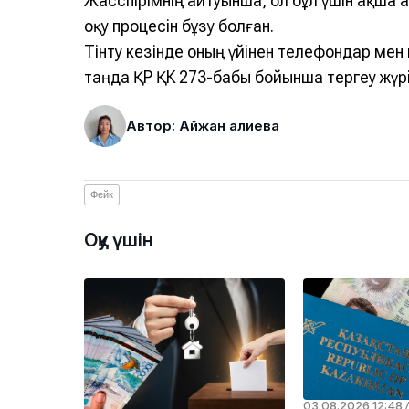
Жасөспірімнің айтуынша, ол бұл үшін ақша
оқу процесін бұзу болған.
Тінту кезінде оның үйінен телефондар мен к
таңда ҚР ҚК 273-бабы бойынша тергеу жүр
Автор: Айжан Қалиева
Фейк
Оқу үшін
03.08.2026 12:48