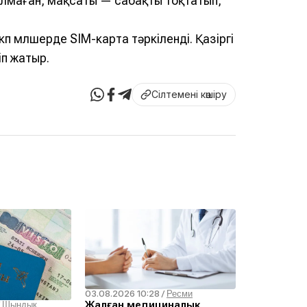
 алмаған, мақсаты — сабақты тоқтатып,
өп мөлшерде SIM-карта тәркіленді. Қазіргі
іп жатыр.
Сілтемені көшіру
03.08.2026 10:28
/
Ресми
Жалған медициналық
/
Шындық