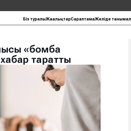
Біз туралы
Жаңалықтар
Сараптама
Желіде танымал
ушысы «бомба
 хабар таратты