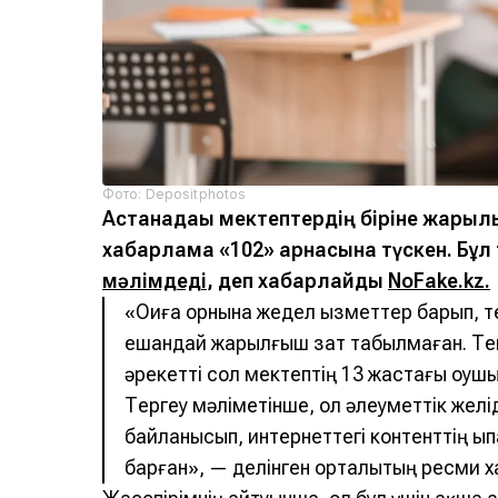
Фото: Depositphotos
Астанадағы мектептердің біріне жарыл
хабарлама «102» арнасына түскен. Бұ
мәлімдеді
, деп хабарлайды
NoFake.kz.
«Оқиға орнына жедел қызметтер барып, т
ешқандай жарылғыш зат табылмаған. Те
әрекетті сол мектептің 13 жастағы оқуш
Тергеу мәліметінше, ол әлеуметтік желі
байланысып, интернеттегі контенттің ы
барған», — делінген орталықтың ресми 