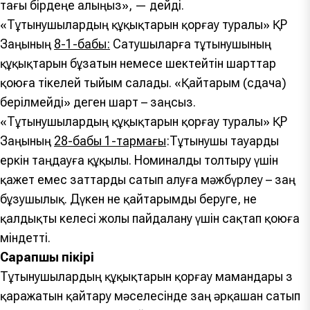
тағы бірдеңе алыңыз», — дейді.
«Тұтынушылардың құқықтарын қорғау туралы» ҚР
Заңының
8-1-бабы:
Сатушыларға тұтынушының
құқықтарын бұзатын немесе шектейтін шарттар
қоюға тікелей тыйым салады. «Қайтарым (сдача)
берілмейді» деген шарт – заңсыз.
«Тұтынушылардың құқықтарын қорғау туралы» ҚР
Заңының
28-бабы 1-тармағы
:Тұтынушы тауарды
еркін таңдауға құқылы. Номиналды толтыру үшін
қажет емес заттарды сатып алуға мәжбүрлеу – заң
бұзушылық. Дүкен не қайтарымды беруге, не
қалдықты келесі жолы пайдалану үшін сақтап қоюға
міндетті.
Сарапшы пікірі
Тұтынушылардың құқықтарын қорғау мамандары өз
қаражатын қайтару мәселесінде заң әрқашан сатып