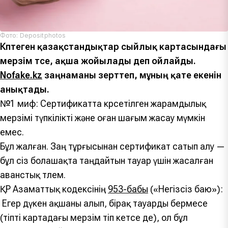
Фото: Depositphotos
Көптеген қазақстандықтар сыйлық картасындағы
мерзім өтсе, ақша жойылады деп ойлайды.
Nofake.kz
заңнаманы зерттеп, мұның қате екенін
анықтады.
№1 миф: Сертификатта көрсетілген жарамдылық
мерзімі түпкілікті және оған шағым жасау мүмкін
емес.
Бұл жалған. Заң тұрғысынан сертификат сатып алу —
бұл сіз болашақта таңдайтын тауар үшін жасалған
аванстық төлем.
ҚР Азаматтық кодексінің
953-бабы
(«Негізсіз баю»):
Егер дүкен ақшаны алып, бірақ тауарды бермесе
(тіпті картадағы мерзім өтіп кетсе де), ол бұл