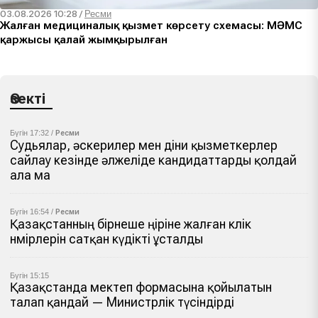
03.08.2026 10:28
/
Ресми
Жалған медициналық қызмет көрсету схемасы: МӘМС
қаржысы қалай жымқырылған
Өзекті
Бүгін 17:32 /
Ресми
Судьялар, әскерилер мен діни қызметкерлер
сайлау кезінде әлжеліде кандидаттарды қолдай
ала ма
Бүгін 16:54 /
Ресми
Қазақстанның бірнеше өңіріне жалған көлік
нөмірлерін сатқан күдікті ұсталды
Бүгін 15:15
Қазақстанда мектеп формасына қойылатын
талап қандай — Министрлік түсіндірді