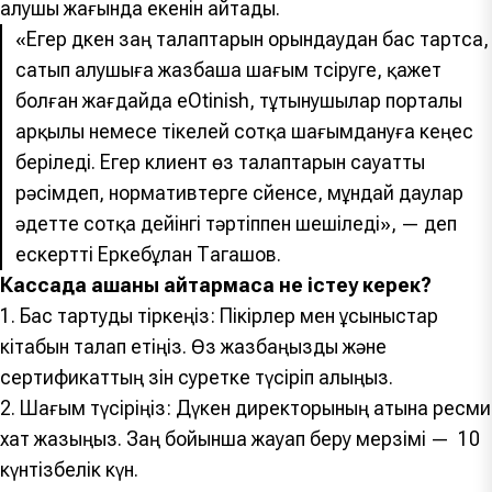
алушы жағында екенін айтады.
«Егер дүкен заң талаптарын орындаудан бас тартса,
сатып алушыға жазбаша шағым түсіруге, қажет
болған жағдайда eOtinish, тұтынушылар порталы
арқылы немесе тікелей сотқа шағымдануға кеңес
беріледі. Егер клиент өз талаптарын сауатты
рәсімдеп, нормативтерге сүйенсе, мұндай даулар
әдетте сотқа дейінгі тәртіппен шешіледі», — деп
ескертті Еркебұлан Тагашов.
Кассада ақшаны қайтармаса не істеу керек?
1. Бас тартуды тіркеңіз: Пікірлер мен ұсыныстар
кітабын талап етіңіз. Өз жазбаңызды және
сертификаттың өзін суретке түсіріп алыңыз.
2. Шағым түсіріңіз: Дүкен директорының атына ресми
хат жазыңыз. Заң бойынша жауап беру мерзімі — 10
күнтізбелік күн.