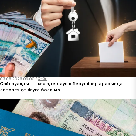
03.08.2026 09:00
/
Фейк
Сайлауалды үгіт кезінде дауыс берушілер арасында
лотерея өткізуге бола ма