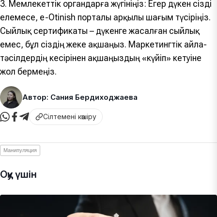
3. Мемлекеттік органдарға жүгініңіз: Егер дүкен сізді
елемесе, e-Otinish порталы арқылы шағым түсіріңіз.
Сыйлық сертификаты – дүкенге жасалған сыйлық
емес, бұл сіздің жеке ақшаңыз. Маркетингтік айла-
тәсілдердің кесірінен ақшаңыздың «күйіп» кетуіне
жол бермеңіз.
Автор: Сания Бердиходжаева
Сілтемені көшіру
Манипуляция
Оқу үшін