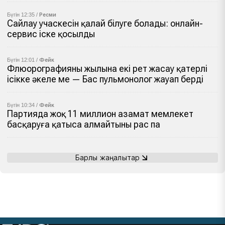
Бүгін 12:35 /
Ресми
Сайлау учаскесін қалай білуге болады: онлайн-
сервис іске қосылды
Бүгін 12:01 /
Фейк
Флюорографияны жылына екі рет жасау қатерлі
ісікке әкеле ме — Бас пульмонолог жауап берді
Бүгін 10:34 /
Фейк
Партияда жоқ 11 миллион азамат мемлекет
басқаруға қатыса алмайтыны рас па
Барлық жаңалықтар