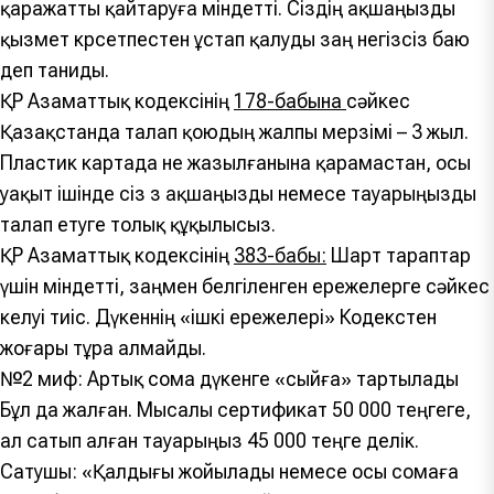
қаражатты қайтаруға міндетті. Сіздің ақшаңызды
қызмет көрсетпестен ұстап қалуды заң негізсіз баю
деп таниды.
ҚР Азаматтық кодексінің
178-бабына
сәйкес
Қазақстанда талап қоюдың жалпы мерзімі – 3 жыл.
Пластик картада не жазылғанына қарамастан, осы
уақыт ішінде сіз өз ақшаңызды немесе тауарыңызды
талап етуге толық құқылысыз.
ҚР Азаматтық кодексінің
383-бабы:
Шарт тараптар
үшін міндетті, заңмен белгіленген ережелерге сәйкес
келуі тиіс. Дүкеннің «ішкі ережелері» Кодекстен
жоғары тұра алмайды.
№2 миф: Артық сома дүкенге «сыйға» тартылады
Бұл да жалған. Мысалы сертификат 50 000 теңгеге,
ал сатып алған тауарыңыз 45 000 теңге делік.
Сатушы: «Қалдығы жойылады немесе осы сомаға