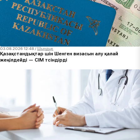
03.08.2026 12:48
/
Шындық
Қазақстандықтар үшін Шенген визасын алу қалай
жеңілдейді — СІМ түсіндірді