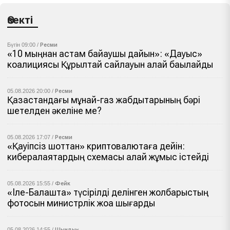
Өзекті
Бүгін 09:00 /
Ресми
«10 мыңнан астам байқаушы дайын»: «Дауыс»
коалициясы Құрылтай сайлауын қалай бақылайды
05.08.2026 20:00 /
Ресми
Қазақстандағы мұнай-газ жабдықтарының бәрі
шетелден әкеліне ме?
05.08.2026 17:07 /
Ресми
«Қауіпсіз шоттан» криптовалютаға дейін:
кибералаяқтардың схемасы қалай жұмыс істейді
05.08.2026 15:55 /
Фейк
«Іле-Балқашта» түсірілді делінген жолбарыстың
фотосын министрлік жоққа шығарды
05.08.2026 14:55 /
Шындық