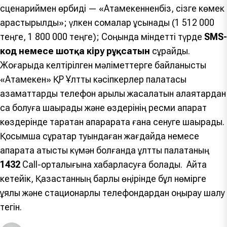
сценариймен өрбиді — «Атамекенненбіз, сізге көмек
қарастырылды»; үлкен сомалар ұсынады (1 512 000
теңге, 1 800 000 теңге); Соңында міндетті түрде
SMS-
код немесе шотқа кіру рұқсатын
сұрайды.
Жоғарыда келтірілген мәліметтерге байланысты
«Атамекен» ҚР Ұлттық кәсіпкерлер палатасы
азаматтарды телефон арқылы жасалатын алаяқтардан
сақ болуға шақырады және өздерінің ресми ақпарат
көздерінде таратқан ақпараратқа ғана сенуге шақырады.
Қосымша сұрақтар туындаған жағдайда немесе
ақпаратқа қатысты күмән болғанда ұлттық палатаның
1432
Call-орталығына хабарласуға болады. Айта
кетейік, Қазақстанның барлық өңірінде бұл нөмірге
ұялы және стационарлық телефондардан қоңырау шалу
тегін.