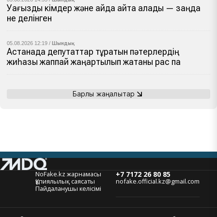
Уағызды кімдер және қайда айта алады — заңда
не делінген
05.08.2026 12:19 /
Шындық
Астанада депутаттар тұратын пәтерлердің
жиһазы жаппай жаңартылып жатқаны рас па
Барлық жаңалықтар
NoFake.kz жарнамасы
+7 7172 26 80 85
Құпиялылық саясаты
nofake.official.kz@gmail.com
Пайдаланушы келісімі