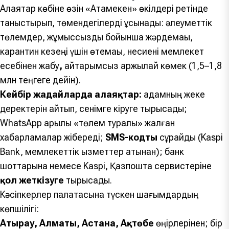
Алаяқтар көбіне өзін «Атамекен» өкілдері ретінде
таныстырып, төмендегілерді ұсынады: әлеуметтік
төлемдер, жұмыссыздық бойынша жәрдемақы,
карантин кезеңі үшін өтемақы, несиені мемлекет
есебінен жабу
,
қайтарымсыз қаржылай көмек (1,5–1,8
млн теңгеге дейін).
Кейбір жағдайларда алаяқтар:
адамның жеке
деректерін айтып, сенімге кіруге тырысады;
WhatsApp арқылы «төлем туралы» жалған
хабарламалар жібереді;
SMS-кодты
сұрайды (Kaspi
Bank, мемлекеттік қызметтер атынан); банк
шоттарына немесе Kaspi, Қазпошта сервистеріне
қол жеткізуге
тырысады.
Кәсіпкерлер палатасына түскен шағымдардың
көпшілігі:
Атырау, Алматы, Астана, Ақтөбе
өңірлерінен; бір