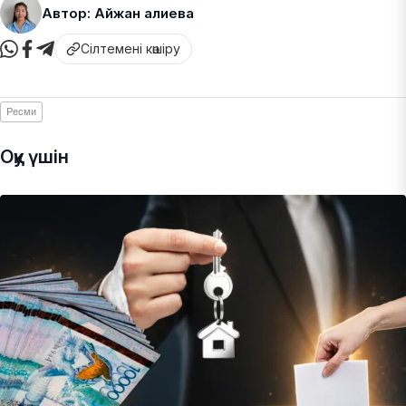
Автор: Айжан Қалиева
Сілтемені көшіру
Ресми
Оқу үшін