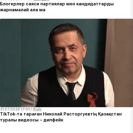
Блогерлер саяси партиялар мен кандидаттарды
жарнамалай ала ма
31.07.2026 17:01
/
Фейк
TikTok-та тараған Николай Расторгуевтің Қазақстан
туралы видеосы – дипфейк