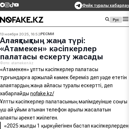
Фейк туралы хабарлау
Рус
13 ноября 2025, 16:52
РЕСМИ
Алаяқтықтың жаңа түрі:
«Атамекен» кәсіпкерлер
палатасы ескерту жасады
Фото: atameken.kz
«Атамекен» ұлттық кәсіпкерлер палатасы
тұрғындарға қаржылай көмек береміз деп уәде ететін
алаяқтардың жаңа айласы туралы ескертті, деп
хабарлайды
nofake.kz/
Ұлттық кәсіпкерлер палатасының мәлімдеуінше соңғы
үш ай ұйым атынан телефон арқылы жасалатын
алаяқтық әрекет жиілеген.
«2025 жылдың 1 қыркүйегінен бастап кәсіпкерлерден