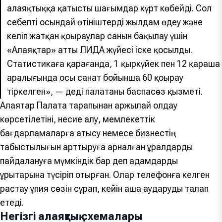
алаяқтыққа қатысты шағымдар күрт көбейді. Сол
себепті осындай өтініштерді жылдам өңдеу және
келіп жатқан қоңыраулар санын бақылау үшін
«Алаяқтар» атты ЛИДА жүйесі іске қосылды.
Статистикаға қарағанда, 1 қыркүйек пен 12 қараша
аралығында осы санат бойынша 60 қоңырау
тіркелген», — деді палатаның баспасөз қызметі.
Алаяқтар Палата тарапынан қаржылай қолдау
көрсетілетіні, несие алу, мемлекеттік
бағдарламаларға қатысу немесе бизнестің
табыстылығын арттыруға арналған құралдарды
пайдалануға мүмкіндік бар деп адамдарды
құрықтарына түсіріп отырған. Олар телефонға келген
растау құпия сөзін сұрап, кейін ақша аударуды талап
етеді.
Негізгі алаяқтық схемалары