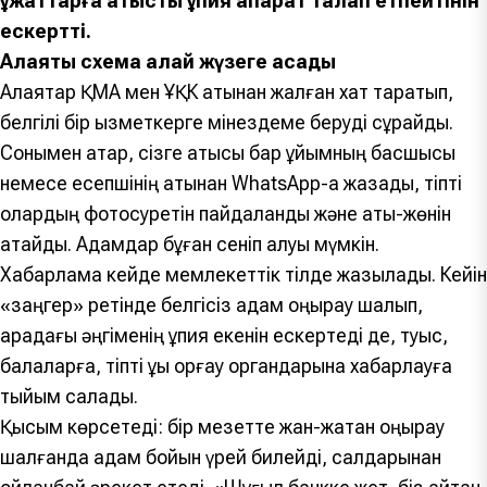
құжаттарға қатысты құпия ақпарат талап етпейтінін
ескертті.
Алаяқтық схема қалай жүзеге асады
Алаяқтар ҚМА мен ҰҚК атынан жалған хат таратып,
белгілі бір қызметкерге мінездеме беруді сұрайды.
Сонымен қатар, сізге қатысы бар ұйымның басшысы
немесе есепшінің атынан WhatsApp-қа жазады, тіпті
олардың фотосуретін пайдаланды және аты-жөнін
атайды. Адамдар бұған сеніп қалуы мүмкін.
Хабарлама кейде мемлекеттік тілде жазылады. Кейін
«заңгер» ретінде белгісіз адам қоңырау шалып,
арадағы әңгіменің құпия екенін ескертеді де, туыс,
балаларға, тіпті құқық қорғау органдарына хабарлауға
тыйым салады.
Қысым көрсетеді: бір мезетте жан-жақтан қоңырау
шалғанда адам бойын үрей билейді, салдарынан