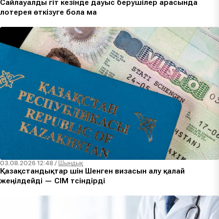
Сайлауалды үгіт кезінде дауыс берушілер арасында
лотерея өткізуге бола ма
03.08.2026 12:48
/
Шындық
Қазақстандықтар үшін Шенген визасын алу қалай
жеңілдейді — СІМ түсіндірді