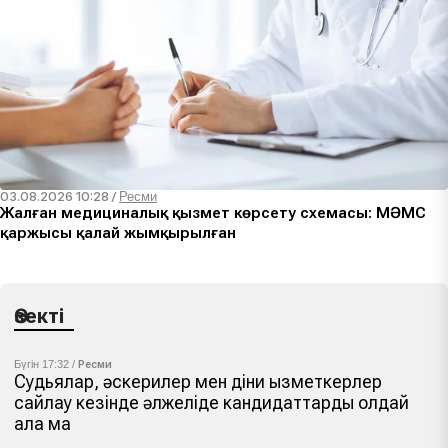
03.08.2026 10:28
/
Ресми
Жалған медициналық қызмет көрсету схемасы: МӘМС
қаржысы қалай жымқырылған
Өзекті
Бүгін 17:32 /
Ресми
Судьялар, әскерилер мен діни қызметкерлер
сайлау кезінде әлжеліде кандидаттарды қолдай
ала ма