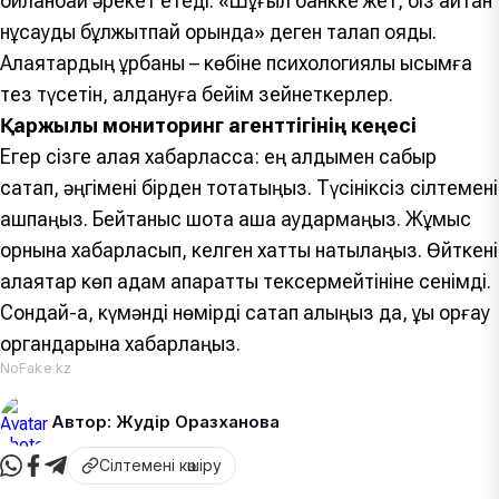
ойланбай әрекет етеді. «Шұғыл банкке жет, біз айтқан
нұсқауды бұлжытпай орында» деген талап қояды.
Алаяқтардың құрбаны – көбіне психологиялық қысымға
тез түсетін, алдануға бейім зейнеткерлер.
Қаржылық мониторинг агенттігінің кеңесі
Егер сізге алаяқ хабарласса: ең алдымен сабыр
сақтап, әңгімені бірден тоқтатыңыз. Түсініксіз сілтемені
ашпаңыз. Бейтаныс шотқа ақша аудармаңыз. Жұмыс
орнына хабарласып, келген хатты нақтылаңыз. Өйткені
алаяқтар көп адам ақпаратты тексермейтініне сенімді.
Сондай-ақ, күмәнді нөмірді сақтап алыңыз да, құқық қорғау
органдарына хабарлаңыз.
NoFake kz
Автор: Жәудір Оразханова
Сілтемені көшіру