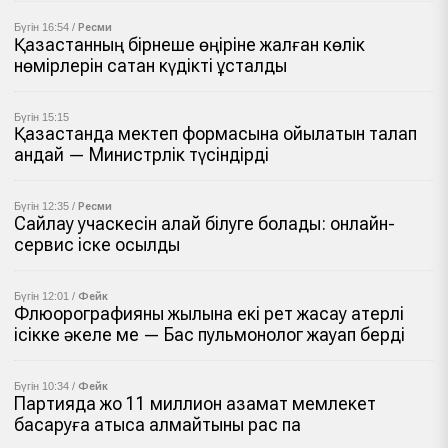
Бүгін 16:54 /
Ресми
Қазақстанның бірнеше өңіріне жалған көлік
нөмірлерін сатқан күдікті ұсталды
Бүгін 15:15
Қазақстанда мектеп формасына қойылатын талап
қандай — Министрлік түсіндірді
Бүгін 12:35 /
Ресми
Сайлау учаскесін қалай білуге болады: онлайн-
сервис іске қосылды
Бүгін 12:01 /
Фейк
Флюорографияны жылына екі рет жасау қатерлі
ісікке әкеле ме — Бас пульмонолог жауап берді
Бүгін 10:34 /
Фейк
Партияда жоқ 11 миллион азамат мемлекет
басқаруға қатыса алмайтыны рас па