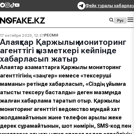
Фейк туралы хабарлау
Рус
17 октября 2025, 12:37
РЕСМИ
Алаяқтар Қаржылық мониторинг
агенттігі қызметкері кейпінде
хабарласып жатыр
Алаяқтар азаматтарға Қаржылық мониторинг
агенттігінің «заңгер» немесе «тексеруші
маманы» ретінде хабарласып, «Сіздің ұйымға
қатысты тексеру басталды» деген мазмұнда
жалған хабарлама таратып отыр. Қаржылық
мониторинг агенттігі ведомство мұндай хат
жолдамайтынын және телефон арқылы жеке
дерек сұрамайтынын, шот нөмірін, SMS-код пен