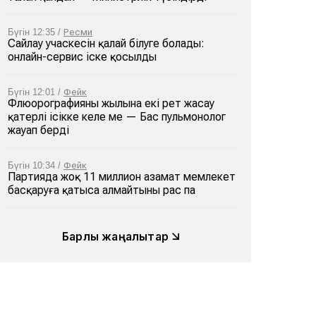
Бүгін 12:35 /
Ресми
Сайлау учаскесін қалай білуге болады:
онлайн-сервис іске қосылды
Бүгін 12:01 /
Фейк
Флюорографияны жылына екі рет жасау
қатерлі ісікке әкеле ме — Бас пульмонолог
жауап берді
Бүгін 10:34 /
Фейк
Партияда жоқ 11 миллион азамат мемлекет
басқаруға қатыса алмайтыны рас па
Барлық жаңалықтар