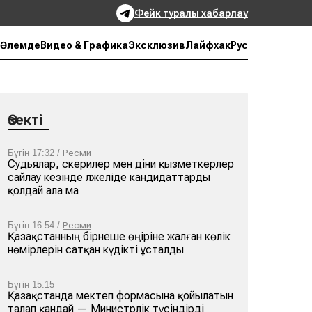
Фейк туралы хабарлау
Рус
Әлемде
Видео & Графика
Эксклюзив
Лайфхак
Өзекті
Бүгін 17:32 /
Ресми
Судьялар, әскерилер мен діни қызметкерлер
сайлау кезінде әлжеліде кандидаттарды
қолдай ала ма
Бүгін 16:54 /
Ресми
Қазақстанның бірнеше өңіріне жалған көлік
нөмірлерін сатқан күдікті ұсталды
Бүгін 15:15
Қазақстанда мектеп формасына қойылатын
талап қандай — Министрлік түсіндірді