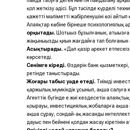
пайда табуға деген ниетін пайдалану арқ
қол жеткізу әдісі. Бұл тәсілде күрделі тех
қажетті мәліметті жәбірленушінің өзі айтып
Алаяқтар көбіне бірнеше психологиялық әд
Қорқытады.
Шотыңыз бұзылғанын, атыңызға
жақыныңыздың қиын жағдайға тап болғанын
Асықтырады.
«Дәл қазір әрекет етпесеңі
көрсетеді.
Сенімге кіреді.
Өздерін банк қызметкері,
ретінде таныстырады.
Жоғары табыс уәде етеді.
Тиімді инвес
қаржылық мүмкіндік ұсынып, ақша салуға к
Агенттік бүгінде ең жиі кездесетін алаяқты
қоңырауы, инвестициялық жобаларға ақша с
ақша сұрау, сондай-ақ жасанды интеллек
дауыс пен бейнені қолдан жасау кіретінін ат