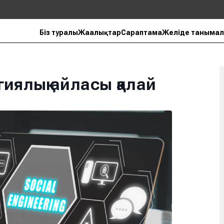
Біз туралы
Жаңалықтар
Сараптама
Желіде танымал
иялық айласы қалай