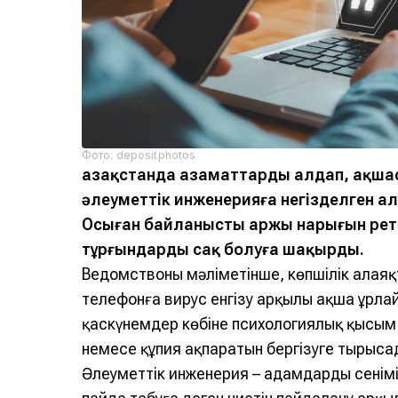
Фото: depositphotos
Қазақстанда азаматтарды алдап, ақша
әлеуметтік инженерияға негізделген а
Осыған байланысты Қаржы нарығын ретт
тұрғындарды сақ болуға шақырды.
Ведомствоның мәліметінше, көпшілік алаяқ
телефонға вирус енгізу арқылы ақша ұрлай
қаскүнемдер көбіне психологиялық қысым 
немесе құпия ақпаратын бергізуге тырыса
Әлеуметтік инженерия – адамдардың сенім