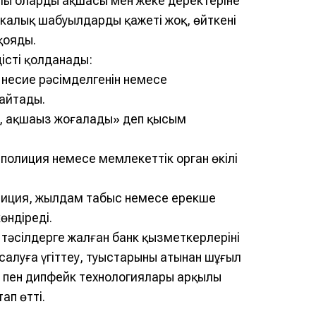
ылы олардың ақшасы мен жеке деректеріне
никалық шабуылдардың қажеті жоқ, өйткені
 қояды.
істі қолданады:
 несие рәсімделгенін немесе
 айтады.
з, ақшаңыз жоғалады» деп қысым
 полиция немесе мемлекеттік орган өкілі
тиция, жылдам табыс немесе ерекше
өндіреді.
қ тәсілдерге жалған банк қызметкерлерінің
алуға үгіттеу, туыстарының атынан шұғыл
т пен дипфейк технологиялары арқылы
ап өтті.