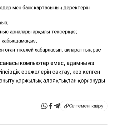
өздер мен банк картасының деректерін
ңыз;
аныс арналары арқылы тексеріңіз;
 қабылдамаңыз;
 оған тікелей хабарласып, ақпараттың рас
нысанасы компьютер емес, адамның өзі
псіздік ережелерін сақтау, кез келген
таныту қаржылық алаяқтықтан қорғанудың
Сілтемені көшіру