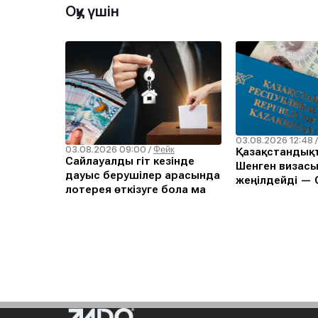
Оқу үшін
03.08.2026 12:48
03.08.2026 09:00
/
Фейк
Қазақстандықт
Сайлауалды үгіт кезінде
Шенген визасы
дауыс берушілер арасында
жеңілдейді — С
лотерея өткізуге бола ма