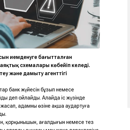
сын иемденуге бағытталған
лаяқтық схемалары көбейіп келеді.
еу және дамыту агенттігі
тар банк жүйесін бұзып немесе
ды деп ойлайды. Алайда іс жүзінде
жасап, адамның өзіне ақша аудартуға
ды.
ін, қорқынышын, аңғалдығын немесе тез