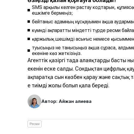
Өзіңізді қалай қорғауға болады?
SMS арқылы келген растау кодтарын, құпияс
ешкімге бермеңіз;
бейтаныс адамның нұсқауымен ақша аударма
күмәнді ақпаратты міндетті түрде ресми байл
қаржылық шешімді асығыс немесе қысыммен
туысыңыз не танысыңыз ақша сұраса, алдымен
екеніне көз жеткізіңіз.
Агенттік қазіргі таңда алаяқтардың басты 
екенін еске салды. Сондықтан цифрлық қауі
ақпаратқа сын көзбен қарау және сақтық 
ең тиімді жолы болып қала береді.
Автор: Айжан Қалиева
Ресми