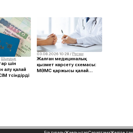
03.08.2026 10:28
/
Ресми
Жалған медициналық
/
Шындық
ар үшін
қызмет көрсету схемасы:
н алу қалай
МӘМС қаржысы қалай
ІМ түсіндірді
жымқырылған
Біз туралы
Жаңалықтар
Сараптама
Желіде та