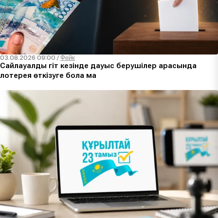
03.08.2026 09:00
/
Фейк
Сайлауалды үгіт кезінде дауыс берушілер арасында
лотерея өткізуге бола ма