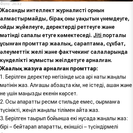
Фото: Jiti.kz
Жасанды интеллект журналистің орнын
алмастырмайды, бірақ оның уақытын үнемдеуге,
ойды жүйелеуге, деректерді реттеуге және
мәтінді сапалы етуге көмектеседі.
Jiti
порталы
ұсынған промттар жаңалық, сараптама, сұхбат,
әлеуметтік желі және фактчекинг салаларында
күнделікті жұмысты жеңілдетуге арналған.
Жаңалық жазуға арналған промттар:
1. Берілген деректер негізінде қысқа әрі нақты жаңалық
мәтінін жаз. Алғашқы абзацта кім, не істеді, қашан және
не үшін маңызды екенін көрсет.
2. Осы ақпаратты ресми стильде емес, оқырманға
түсінікті, жеңіл жаңалық тілімен қайта жаз.
3. Берілген тақырып бойынша екі нұсқада жаңалық жаз:
бірі – бейтарап ақпараттық, екіншісі – түсіндірмелі