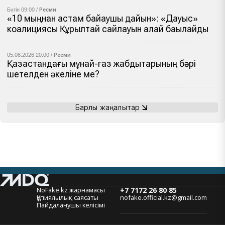
Бүгін 09:00 /
Ресми
«10 мыңнан астам байқаушы дайын»: «Дауыс»
коалициясы Құрылтай сайлауын қалай бақылайды
05.08.2026 20:00 /
Ресми
Қазақстандағы мұнай-газ жабдықтарының бәрі
шетелден әкеліне ме?
Барлық жаңалықтар
NoFake.kz жарнамасы
+7 7172 26 80 85
Құпиялылық саясаты
nofake.official.kz@gmail.com
Пайдаланушы келісімі