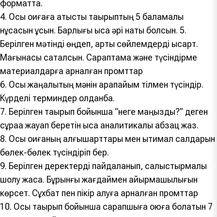
форматта.
4. Осы оқиғаға қатысты тақырыптың 5 баламалы
нұсқасын ұсын. Барлығы қысқа әрі нақты болсын. 5.
Берілген мәтінді өңдеп, артық сөйлемдерді қысқарт.
Мағынасы сақталсын. Сараптама және түсіндірме
материалдарға арналған промттар
6. Осы жаңалықтың мәнін қарапайым тілмен түсіндір.
Күрделі терминдер қолданба.
7. Берілген тақырып бойынша “неге маңызды?” деген
сұраққа жауап беретін қысқа аналитикалық абзац жаз.
8. Осы оқиғаның алғышарттары мен ықтимал салдарын
бөлек-бөлек түсіндіріп бер.
9. Берілген деректерді пайдаланып, салыстырмалы
шолу жаса. Бұрынғы жағдаймен айырмашылығын
көрсет. Сұхбат пен пікір алуға арналған промттар
10. Осы тақырып бойынша сарапшыға қоюға болатын 7