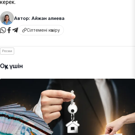
керек.
Автор: Айжан Қалиева
Сілтемені көшіру
Ресми
Оқу үшін