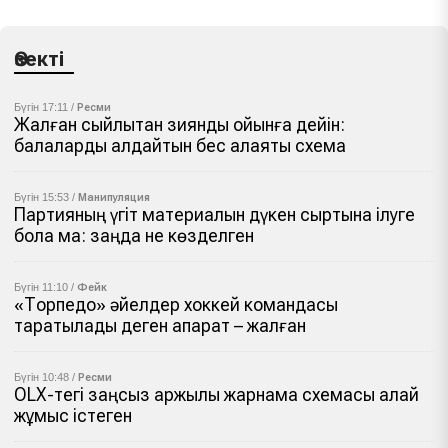
Өзекті
Бүгін 17:11 /
Ресми
Жалған сыйлықтан зиянды ойынға дейін:
балаларды алдайтын бес алаяқтық схема
Бүгін 15:53 /
Манипуляция
Партияның үгіт материалын дүкен сыртына ілуге
бола ма: заңда не көзделген
Бүгін 11:10 /
Фейк
«Торпедо» әйелдер хоккей командасы
таратылады деген ақпарат – жалған
Бүгін 10:48 /
Ресми
OLX-тегі заңсыз қаржылық жарнама схемасы қалай
жұмыс істеген