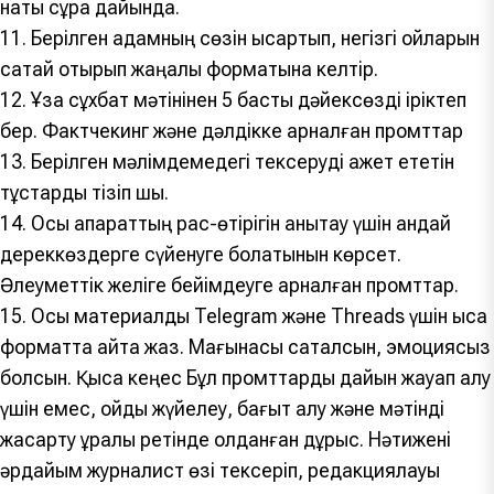
нақты сұрақ дайында.
11. Берілген адамның сөзін қысқартып, негізгі ойларын
сақтай отырып жаңалық форматына келтір.
12. Ұзақ сұхбат мәтінінен 5 басты дәйексөзді іріктеп
бер. Фактчекинг және дәлдікке арналған промттар
13. Берілген мәлімдемедегі тексеруді қажет ететін
тұстарды тізіп шық.
14. Осы ақпараттың рас-өтірігін анықтау үшін қандай
дереккөздерге сүйенуге болатынын көрсет.
Әлеуметтік желіге бейімдеуге арналған промттар.
15. Осы материалды Telegram және Threads үшін қысқа
форматта қайта жаз. Мағынасы сақталсын, эмоциясыз
болсын. Қысқа кеңес Бұл промттарды дайын жауап алу
үшін емес, ойды жүйелеу, бағыт алу және мәтінді
жақсарту құралы ретінде қолданған дұрыс. Нәтижені
әрдайым журналист өзі тексеріп, редакциялауы