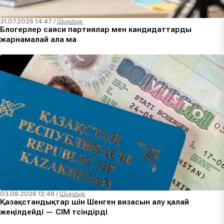
31.07.2026 14:47
/
Шындық
Блогерлер саяси партиялар мен кандидаттарды
жарнамалай ала ма
03.08.2026 12:48
/
Шындық
Қазақстандықтар үшін Шенген визасын алу қалай
жеңілдейді — СІМ түсіндірді