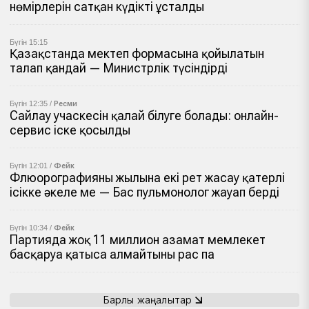
нөмірлерін сатқан күдікті ұсталды
Бүгін 15:15
Қазақстанда мектеп формасына қойылатын
талап қандай — Министрлік түсіндірді
Бүгін 12:35 /
Ресми
Сайлау учаскесін қалай білуге болады: онлайн-
сервис іске қосылды
Бүгін 12:01 /
Фейк
Флюорографияны жылына екі рет жасау қатерлі
ісікке әкеле ме — Бас пульмонолог жауап берді
Бүгін 10:34 /
Фейк
Партияда жоқ 11 миллион азамат мемлекет
басқаруға қатыса алмайтыны рас па
Барлық жаңалықтар