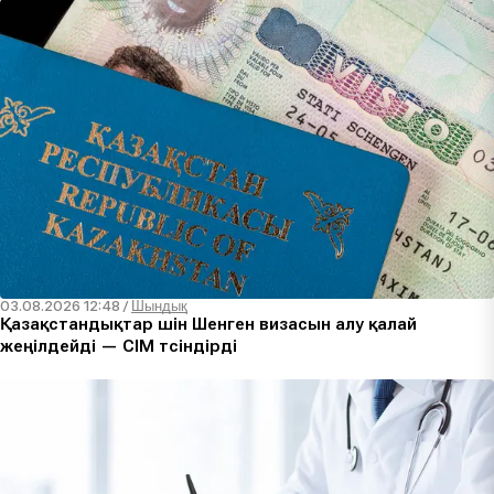
03.08.2026 12:48
/
Шындық
Қазақстандықтар үшін Шенген визасын алу қалай
жеңілдейді — СІМ түсіндірді