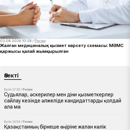
03.08.2026 10:28
/
Ресми
Жалған медициналық қызмет көрсету схемасы: МӘМС
қаржысы қалай жымқырылған
Өзекті
Бүгін 17:32 /
Ресми
Судьялар, әскерилер мен діни қызметкерлер
сайлау кезінде әлжеліде кандидаттарды қолдай
ала ма
Бүгін 16:54 /
Ресми
Қазақстанның бірнеше өңіріне жалған көлік