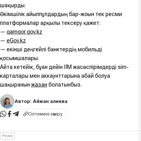
шақырды.
Әкімшілік айыппұлдардың бар-жоғын тек ресми
платформалар арқылы тексеру қажет:
—
qamqor.gov.kz
—
eGov.kz
— екінші деңгейлі банктердің мобильді
қосымшалары.
Айта кетейік, бұған дейін ІІМ жасөспірімдерді sim-
карталары мен аккаунттарына абай болуға
шақырғанын
жазған
болатынбыз.
Автор: Айжан Қалиева
Сілтемені көшіру
Ресми