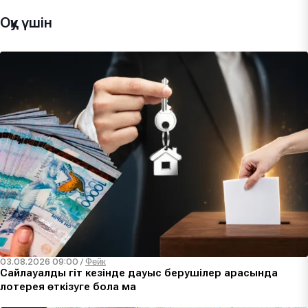
Оқу үшін
03.08.2026 09:00
/
Фейк
Сайлауалды үгіт кезінде дауыс берушілер арасында
лотерея өткізуге бола ма