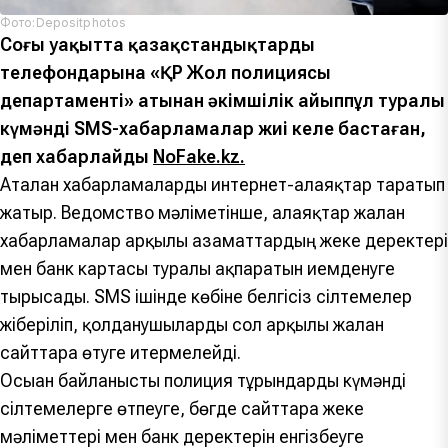
Фото:Depositphotos
Соңғы уақытта қазақстандықтардың
телефондарына «ҚР Жол полициясы
департаменті» атынан әкімшілік айыппұл туралы
күмәнді SMS-хабарламалар жиі келе бастаған,
деп хабарлайды
NoFake.kz.
Аталған хабарламаларды интернет-алаяқтар таратып
жатыр. Ведомство мәліметінше, алаяқтар жалған
хабарламалар арқылы азаматтардың жеке деректері
мен банк картасы туралы ақпаратын иемденуге
тырысады. SMS ішінде көбіне белгісіз сілтемелер
жіберіліп, қолданушыларды сол арқылы жалған
сайттарға өтуге итермелейді.
Осыған байланысты полиция тұрғындарды күмәнді
сілтемелерге өтпеуге, бөгде сайттарға жеке
мәліметтері мен банк деректерін енгізбеуге