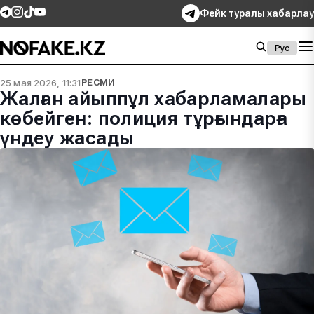
Фейк туралы хабарлау
Рус
25 мая 2026, 11:31
РЕСМИ
Жалған айыппұл хабарламалары
көбейген: полиция тұрғындарға
үндеу жасады