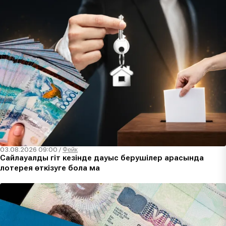
03.08.2026 09:00
/
Фейк
Сайлауалды үгіт кезінде дауыс берушілер арасында
лотерея өткізуге бола ма