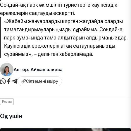
Сондай-ақ парк әкімшілігі туристерге қауіпсіздік
ережелерін сақтауды ескертті.
«Жабайы жануарларды көрген жағдайда оларды
тамақтандырмауларыңызды сұраймыз. Сондай-ақ
парк аумағында тамақ қалдықтарын қалдырмаңыздар.
Қауіпсіздік ережелерін қатаң сақтауларыңызды
сұраймыз», – делінген хабарламада.
Автор: Айжан Қалиева
Сілтемені көшіру
Ресми
Оқу үшін