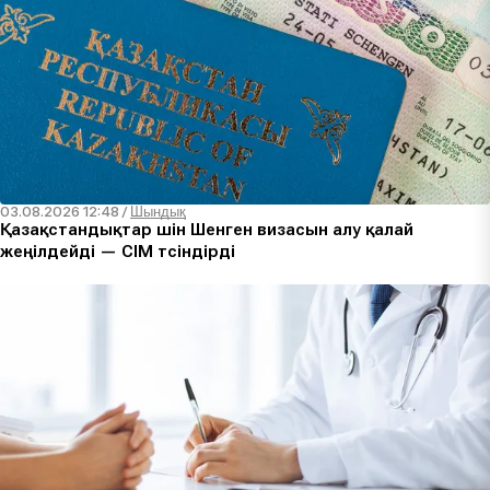
03.08.2026 12:48
/
Шындық
Қазақстандықтар үшін Шенген визасын алу қалай
жеңілдейді — СІМ түсіндірді