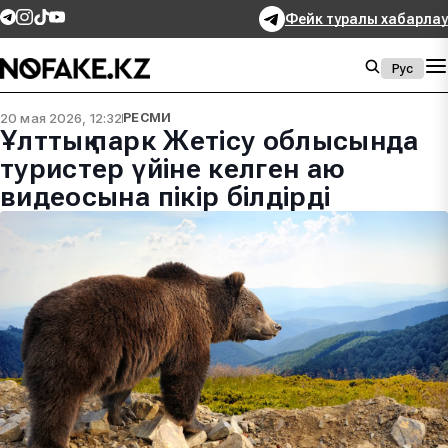
Фейк туралы хабарлау
Рус
20 мая 2026, 12:32
РЕСМИ
Ұлттық парк Жетісу облысында
туристер үйіне келген аю
видеосына пікір білдірді