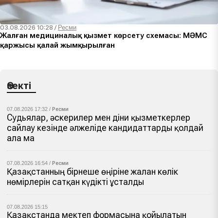
03.08.2026 10:28
/
Ресми
Жалған медициналық қызмет көрсету схемасы: МӘМС
қаржысы қалай жымқырылған
Өзекті
07.08.2026 17:32 /
Ресми
Судьялар, әскерилер мен діни қызметкерлер
сайлау кезінде әлжеліде кандидаттарды қолдай
ала ма
07.08.2026 16:54 /
Ресми
Қазақстанның бірнеше өңіріне жалған көлік
нөмірлерін сатқан күдікті ұсталды
07.08.2026 15:15
Қазақстанда мектеп формасына қойылатын