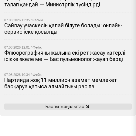
талап қандай — Министрлік түсіндірді
07.08.2026 12:35 /
Ресми
Сайлау учаскесін қалай білуге болады: онлайн-
сервис іске қосылды
07.08.2026 12:01 /
Фейк
Флюорографияны жылына екі рет жасау қатерлі
ісікке әкеле ме — Бас пульмонолог жауап берді
07.08.2026 10:34 /
Фейк
Партияда жоқ 11 миллион азамат мемлекет
басқаруға қатыса алмайтыны рас па
Барлық жаңалықтар