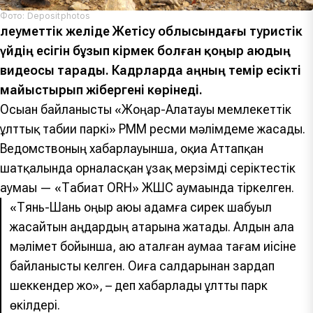
Фото: Depositphotos
Әлеуметтік желіде Жетісу облысындағы туристік
үйдің есігін бұзып кірмек болған қоңыр аюдың
видеосы тарады. Кадрларда аңның темір есікті
майыстырып жібергені көрінеді.
Осыған байланысты «Жоңғар-Алатауы мемлекеттік
ұлттық табиғи паркі» РММ ресми мәлімдеме жасады.
Ведомствоның хабарлауынша, оқиға Аттапқан
шатқалында орналасқан ұзақ мерзімді серіктестік
аумағы — «Табиғат ORH» ЖШС аумағында тіркелген.
«Тянь-Шань қоңыр аюы адамға сирек шабуыл
жасайтын аңдардың қатарына жатады. Алдын ала
мәлімет бойынша, аю аталған аумаққа тағам иісіне
байланысты келген. Оқиға салдарынан зардап
шеккендер жоқ», – деп хабарлады ұлттық парк
өкілдері.