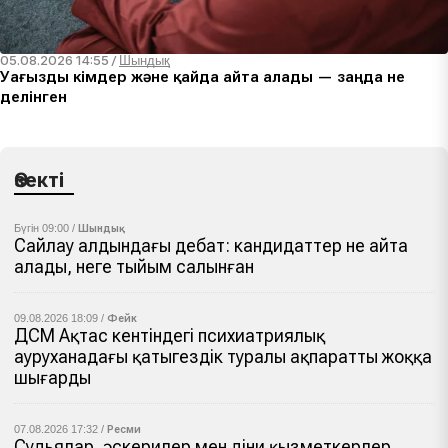
05.08.2026 14:55
/
Шындық
Уағызды кімдер және қайда айта алады — заңда не
делінген
Өзекті
Бүгін 09:00 /
Шындық
Сайлау алдындағы дебат: кандидаттер не айта
алады, неге тыйым салынған
09.08.2026 18:09 /
Фейк
ДСМ Ақтас кентіндегі психиатриялық
ауруханадағы қатыгездік туралы ақпаратты жоққа
шығарды
07.08.2026 17:32 /
Ресми
Судьялар, әскерилер мен діни қызметкерлер