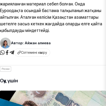
жарияланған материал себеп болған. Онда
Еуроодақта осындай бастама талқыланып жатқаны
айтылған. Аталған келісім Қазақстан азаматтары
шетелге заңсыз кеткен жағдайда оларды елге қайта
қабылдауды міндеттейді.
Автор: Айжан Қалиева
Сілтемені көшіру
Ресми
Оқу үшін