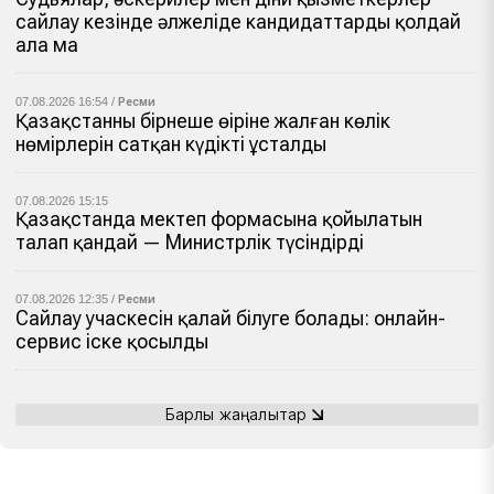
сайлау кезінде әлжеліде кандидаттарды қолдай
ала ма
07.08.2026 16:54 /
Ресми
Қазақстанның бірнеше өңіріне жалған көлік
нөмірлерін сатқан күдікті ұсталды
07.08.2026 15:15
Қазақстанда мектеп формасына қойылатын
талап қандай — Министрлік түсіндірді
07.08.2026 12:35 /
Ресми
Сайлау учаскесін қалай білуге болады: онлайн-
сервис іске қосылды
Барлық жаңалықтар