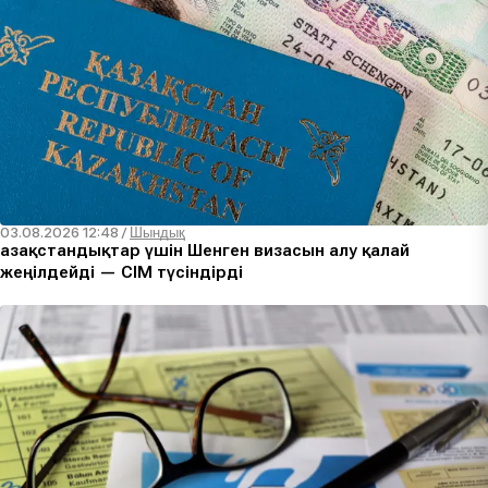
03.08.2026 12:48
/
Шындық
Қазақстандықтар үшін Шенген визасын алу қалай
жеңілдейді — СІМ түсіндірді