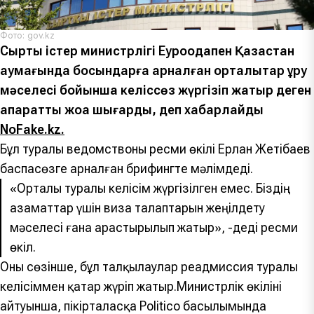
Фото: gov.kz
Сыртқы істер министрлігі Еуроодақпен Қазақстан
аумағында босқындарға арналған орталықтар құру
мәселесі бойынша келіссөз жүргізіп жатыр деген
ақпаратты жоққа шығарды, деп хабарлайды
NoFake.kz.
Бұл туралы ведомствоның ресми өкілі Ерлан Жетібаев
баспасөзге арналған брифингте мәлімдеді.
«Орталық туралы келісім жүргізілген емес. Біздің
азаматтар үшін виза талаптарын жеңілдету
мәселесі ғана қарастырылып жатыр», -деді ресми
өкіл.
Оның сөзінше, бұл талқылаулар реадмиссия туралы
келісіммен қатар жүріп жатыр.Министрлік өкілінің
айтуынша, пікірталасқа Politico басылымында