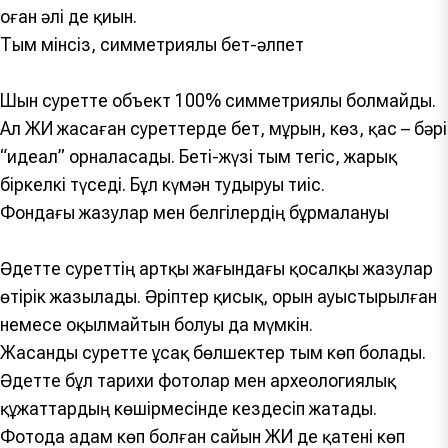
оған әлі де қиын.
Тым мінсіз, симметриялы бет-әлпет
Шын суретте объект 100% симметриялы болмайды.
Ал ЖИ жасаған суреттерде бет, мұрын, көз, қас – бәрі
“идеал” орналасады. Беті-жүзі тым тегіс, жарық
біркелкі түседі. Бұл күмән тудыруы тиіс.
Фондағы жазулар мен белгілердің бұрмалануы
Әдетте суреттің артқы жағындағы қосалқы жазулар
өтірік жазылады. Әріптер қисық, орын ауыстырылған
немесе оқылмайтын болуы да мүмкін.
Жасанды суретте ұсақ бөлшектер тым көп болады.
Әдетте бұл тарихи фотолар мен археологиялық
құжаттардың көшірмесінде кездесіп жатады.
Фотода адам көп болған сайын ЖИ де қатені көп