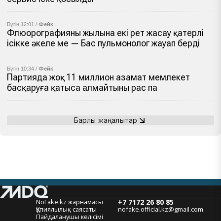
Бүгін 12:01 /
Фейк
Флюорографияны жылына екі рет жасау қатерлі
ісікке әкеле ме — Бас пульмонолог жауап берді
Бүгін 10:34 /
Фейк
Партияда жоқ 11 миллион азамат мемлекет
басқаруға қатыса алмайтыны рас па
Барлық жаңалықтар
NoFake.kz жарнамасы
+7 7172 26 80 85
Құпиялылық саясаты
nofake.official.kz@gmail.com
Пайдаланушы келісімі