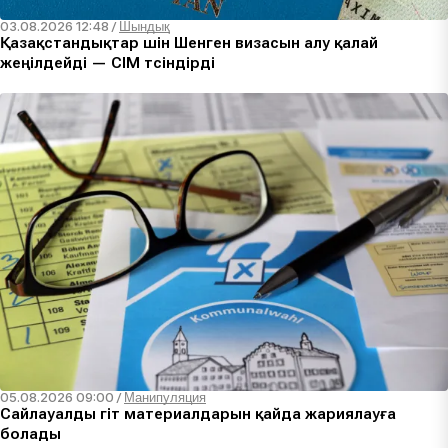
03.08.2026 12:48
/
Шындық
Қазақстандықтар үшін Шенген визасын алу қалай
жеңілдейді — СІМ түсіндірді
05.08.2026 09:00
/
Манипуляция
Сайлауалды үгіт материалдарын қайда жариялауға
болады