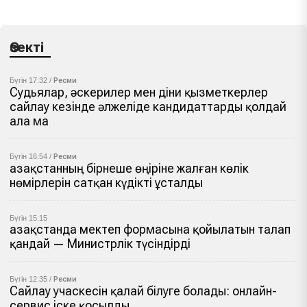
Өзекті
Бүгін 17:32 /
Ресми
Судьялар, әскерилер мен діни қызметкерлер
сайлау кезінде әлжеліде кандидаттарды қолдай
ала ма
Бүгін 16:54 /
Ресми
Қазақстанның бірнеше өңіріне жалған көлік
нөмірлерін сатқан күдікті ұсталды
Бүгін 15:15
Қазақстанда мектеп формасына қойылатын талап
қандай — Министрлік түсіндірді
Бүгін 12:35 /
Ресми
Сайлау учаскесін қалай білуге болады: онлайн-
сервис іске қосылды