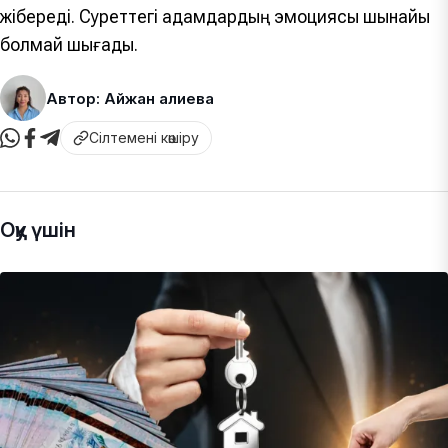
жібереді. Суреттегі адамдардың эмоциясы шынайы
болмай шығады.
Автор: Айжан Қалиева
Сілтемені көшіру
Оқу үшін