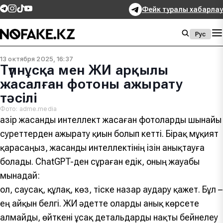
Фейк туралы хабарлау
Рус
13 октября 2025, 16:37
Түпнұсқа мен ЖИ арқылы
жасалған фотоны ажырату
тәсілі
Фото: adme.media
Қазір жасанды интеллект жасаған фотоларды шынайы
суреттерден ажырату қиын болып кетті. Бірақ мұқият
қарасаңыз, жасанды интеллектінің ізін анықтауға
болады. ChatGPT-ден сұраған едік, оның жауабы
мынадай:
Қол, саусақ, құлақ, көз, тіске назар аудару қажет. Бұл –
ең айқын белгі. ЖИ әдетте оларды анық көрсете
алмайды, өйткені ұсақ детальдарды нақты бейнелеу