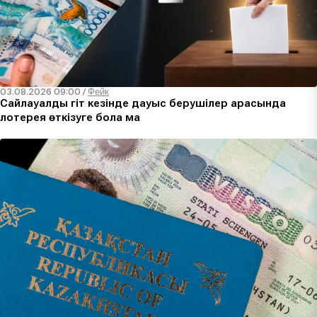
03.08.2026 09:00
/
Фейк
Сайлауалды үгіт кезінде дауыс берушілер арасында
лотерея өткізуге бола ма