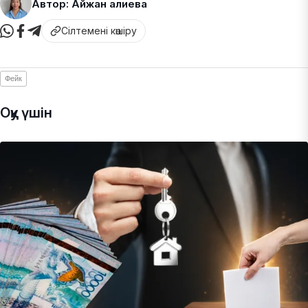
Автор: Айжан Қалиева
Сілтемені көшіру
Фейк
Оқу үшін