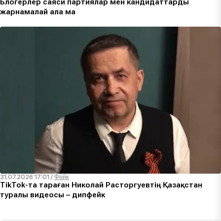
Блогерлер саяси партиялар мен кандидаттарды
жарнамалай ала ма
31.07.2026 17:01
/
Фейк
TikTok-та тараған Николай Расторгуевтің Қазақстан
туралы видеосы – дипфейк