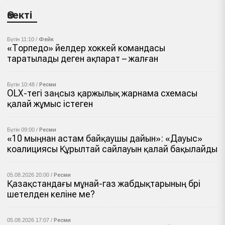
Өзекті
Бүгін 11:10 /
Фейк
«Торпедо» әйелдер хоккей командасы
таратылады деген ақпарат – жалған
Бүгін 10:48 /
Ресми
OLX-тегі заңсыз қаржылық жарнама схемасы
қалай жұмыс істеген
Бүгін 09:00 /
Ресми
«10 мыңнан астам байқаушы дайын»: «Дауыс»
коалициясы Құрылтай сайлауын қалай бақылайды
05.08.2026 20:00 /
Ресми
Қазақстандағы мұнай-газ жабдықтарының бәрі
шетелден әкеліне ме?
05.08.2026 17:07 /
Ресми