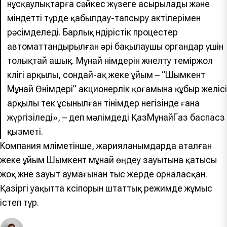
нұсқаулықтарға сәйкес жүзеге асырылады және
міндетті түрде қабылдау-тапсыру актілерімен
рәсімделеді. Барлық өндірістік процестер
автоматтандырылған әрі бақылаушы органдар үшін
толықтай ашық. Мұнай өнімдерін жөнелту теміржол
көлігі арқылы, сондай-ақ жеке ұйым – “Шымкент
Мұнай Өнімдері” акционерлік қоғамына құбыр желісі
арқылы тек ұсынылған өтінімдер негізінде ғана
жүргізіледі», – деп мәлімдеді ҚазМұнайГаз баспасөз
қызметі.
Компания мәліметінше, жарияланымдарда аталған
жеке ұйым Шымкент мұнай өңдеу зауытына қатысы
жоқ және зауыт аумағынан тыс жерде орналасқан.
Қазіргі уақытта кәсіпорын штаттық режимде жұмыс
істеп тұр.