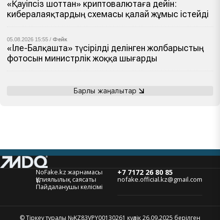
«Қауіпсіз шоттан» криптовалютаға дейін:
кибералаяқтардың схемасы қалай жұмыс істейді
05.08.2026 15:55 /
Фейк
«Іле-Балқашта» түсірілді делінген жолбарыстың
фотосын министрлік жоққа шығарды
Барлық жаңалықтар
NoFake.kz жарнамасы
+7 7172 26 80 85
Құпиялылық саясаты
nofake.official.kz@gmail.com
Пайдаланушы келісімі
© Тіркеу туралы №KZ83VPY00130261 куәлік 26.09.2025 берілген