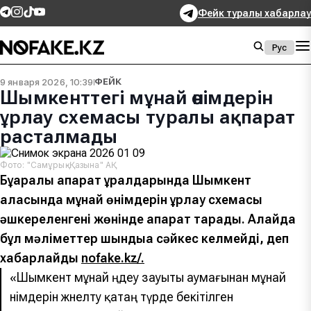
Фейк туралы хабарлау
Рус
9 января 2026, 10:39
ФЕЙК
Шымкенттегі мұнай өнімдерін
ұрлау схемасы туралы ақпарат
расталмады
Фото: "Самұрық-Қазына" АҚ
Бұқаралық ақпарат құралдарында Шымкент
қаласында мұнай өнімдерін ұрлау схемасы
әшкереленгені жөнінде ақпарат тарады. Алайда
бұл мәліметтер шындыққа сәйкес келмейді, деп
хабарлайды
nofake.kz/.
«Шымкент мұнай өңдеу зауыты аумағынан мұнай
өнімдерін жөнелту қатаң түрде бекітілген