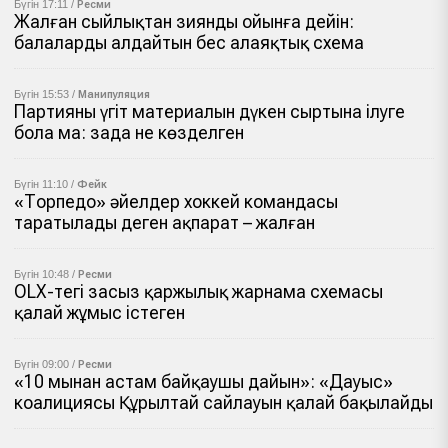
Бүгін 17:11 /
Ресми
Жалған сыйлықтан зиянды ойынға дейін:
балаларды алдайтын бес алаяқтық схема
Бүгін 15:53 /
Манипуляция
Партияның үгіт материалын дүкен сыртына ілуге
бола ма: заңда не көзделген
Бүгін 11:10 /
Фейк
«Торпедо» әйелдер хоккей командасы
таратылады деген ақпарат – жалған
Бүгін 10:48 /
Ресми
OLX-тегі заңсыз қаржылық жарнама схемасы
қалай жұмыс істеген
Бүгін 09:00 /
Ресми
«10 мыңнан астам байқаушы дайын»: «Дауыс»
коалициясы Құрылтай сайлауын қалай бақылайды