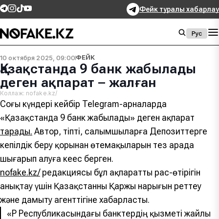
Фейк туралы хабарлау
Рус
10 октября 2025, 09:00
ФЕЙК
Қазақстанда 9 банк жабылады
деген ақпарат – жалған
Коллаж: nofake.kz/
Соңғы күндері кейбір Telegram-арналарда
«Қазақстанда 9 банк жабылады» деген ақпарат
тарады.
Автор, тіпті, салымшыларға Депозиттерге
кепілдік беру қорынан өтемақыларын тез арада
шығарып алуға кеңес берген.
nofake.kz/
редакциясы бұл ақпараттың рас-өтірігін
анықтау үшін Қазақстанның Қаржы нарығын реттеу
және дамыту агенттігіне хабарласты.
«ҚР Республикасындағы банктердің қызметі жайлы