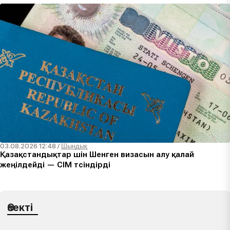
03.08.2026 12:48
/
Шындық
Қазақстандықтар үшін Шенген визасын алу қалай
жеңілдейді — СІМ түсіндірді
Өзекті