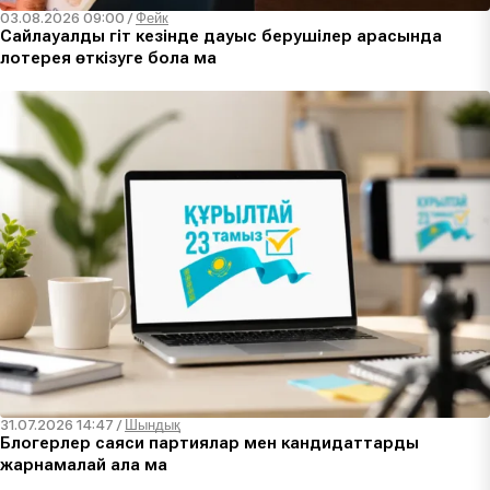
03.08.2026 09:00
/
Фейк
Сайлауалды үгіт кезінде дауыс берушілер арасында
лотерея өткізуге бола ма
31.07.2026 14:47
/
Шындық
Блогерлер саяси партиялар мен кандидаттарды
жарнамалай ала ма