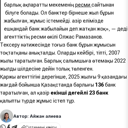
барлық ақпаратты мекеменің
ресми
сайтынан
білуге болады. Ол банктер бірнеше жыл бұрын
жабылған, жұмыс істемейді. Қазір елімізде
ешқандай банк жабылайын деп жатқан жоқ», — деді
агенттіктің ресми өкілі Олжас Рамазанов.
Тексеру нәтижесінде тоғыз банк бұрын жұмысын
тоқтатқаны анықталды. Олардың кейбірі, тіпті, 2007
жылы таратылған. Барлық салымшыға өтемақы 2022
жылдың шілдесіне дейін толық төленген.
Қаржы агенттігінің дерегінше, 2025 жылғы 9 қазандағы
жағдай бойынша Қазақстанда барлығы
136
банк
таратылған, ал қазір
екінші деңгейлі 23 банк
қалыпты түрде жұмыс істеп тұр.
Автор: Айжан Қалиева
Сілтемені көшіру