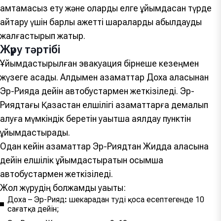
қамтамасыз ету және оларды елге ұйымдасқан түрде
қайтару үшін барлық қажетті шараларды қабылдауды
жалғастырып жатыр.
Жүру тәртібі
Ұйымдастырылған эвакуация бірнеше кезеңмен
жүзеге асады. Алдымен азаматтар Доха қаласынан
Эр-Риядқа дейін автобустармен жеткізіледі. Эр-
Риядтағы Қазақстан елшілігі азаматтарға демалып
алуға мүмкіндік беретін уақытша аялдау пунктін
ұйымдастырады.
Одан кейін азаматтар Эр-Риядтан Жидда қаласына
дейін елшілік ұйымдастыратын қосымша
автобустармен жеткізіледі.
Жол жүрудің болжамды уақыты:
Доха – Эр-Рияд
:
шекарадан өтуді қоса есептегенде 10
сағатқа дейін;