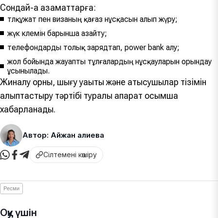
Сондай-ақ азаматтарға:
төлқұжат пен визаның қағаз нұсқасын алып жүру;
жүк көлемін барынша азайту;
телефондарды толық зарядтап, power bank алу;
жол бойында жауапты тұлғалардың нұсқауларын орындау
ұсынылады.
Жиналу орны, шығу уақыты және қатысушылар тізімін
қалыптастыру тәртібі туралы ақпарат қосымша
хабарланады.
Автор: Айжан Қалиева
Сілтемені көшіру
Ресми
Оқу үшін