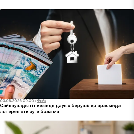
03.08.2026 09:00
/
Фейк
Сайлауалды үгіт кезінде дауыс берушілер арасында
лотерея өткізуге бола ма