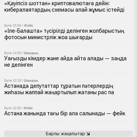
«Қауіпсіз шоттан» криптовалютаға дейін:
кибералаяқтардың схемасы қалай жұмыс істейді
Бүгін 15:55 /
Фейк
«Іле-Балқашта» түсірілді делінген жолбарыстың
фотосын министрлік жоққа шығарды
Бүгін 14:55 /
Шындық
Уағызды кімдер және қайда айта алады — заңда
не делінген
Бүгін 12:19 /
Шындық
Астанада депутаттар тұратын пәтерлердің
жиһазы жаппай жаңартылып жатқаны рас па
Бүгін 11:05 /
Фейк
Астана жанында тағы бір қала салынады — фейк
Барлық жаңалықтар