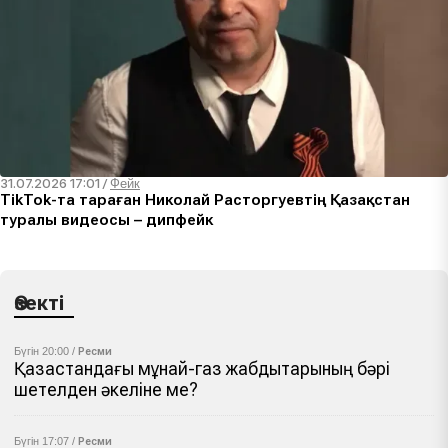
31.07.2026 17:01
/
Фейк
TikTok-та тараған Николай Расторгуевтің Қазақстан
туралы видеосы – дипфейк
Өзекті
Бүгін 20:00 /
Ресми
Қазақстандағы мұнай-газ жабдықтарының бәрі
шетелден әкеліне ме?
Бүгін 17:07 /
Ресми