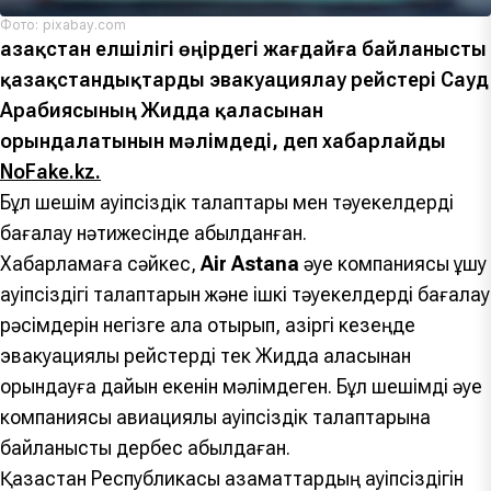
Фото: pixabay.com
Қазақстан елшілігі өңірдегі жағдайға байланысты
қазақстандықтарды эвакуациялау рейстері Сауд
Арабиясының Жидда қаласынан
орындалатынын мәлімдеді, деп хабарлайды
NoFake.kz.
Бұл шешім қауіпсіздік талаптары мен тәуекелдерді
бағалау нәтижесінде қабылданған.
Хабарламаға сәйкес,
Air Astana
әуе компаниясы ұшу
қауіпсіздігі талаптарын және ішкі тәуекелдерді бағалау
рәсімдерін негізге ала отырып, қазіргі кезеңде
эвакуациялық рейстерді тек Жидда қаласынан
орындауға дайын екенін мәлімдеген. Бұл шешімді әуе
компаниясы авиациялық қауіпсіздік талаптарына
байланысты дербес қабылдаған.
Қазақстан Республикасы азаматтардың қауіпсіздігін