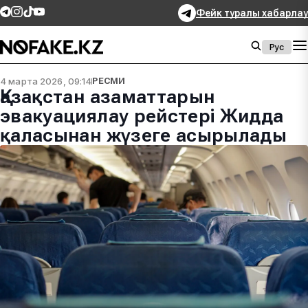
Фейк туралы хабарлау
Рус
4 марта 2026, 09:14
РЕСМИ
Қазақстан азаматтарын
эвакуациялау рейстері Жидда
қаласынан жүзеге асырылады