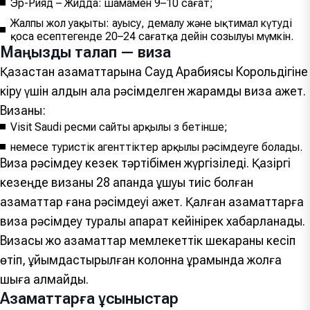
Эр-Рияд – Жидда: шамамен 9–10 сағат;
Жалпы жол уақыты: ауысу, демалу және ықтимал күтуді
қоса есептегенде 20–24 сағатқа дейін созылуы мүмкін.
Маңызды талап — виза
Қазақстан азаматтарына Сауд Арабиясы Корольдігіне
кіру үшін алдын ала рәсімделген жарамды виза қажет.
Визаны:
Visit Saudi ресми сайты арқылы өз бетінше;
немесе туристік агенттіктер арқылы рәсімдеуге болады.
Виза рәсімдеу кезек тәртібімен жүргізіледі. Қазіргі
кезеңде визаны 28 ақпанда ұшуы тиіс болған
азаматтар ғана рәсімдеуі қажет. Қалған азаматтарға
виза рәсімдеу туралы ақпарат кейінірек хабарланады.
Визасы жоқ азаматтар мемлекеттік шекараны кесіп
өтіп, ұйымдастырылған колонна құрамында жолға
шыға алмайды.
Азаматтарға ұсыныстар