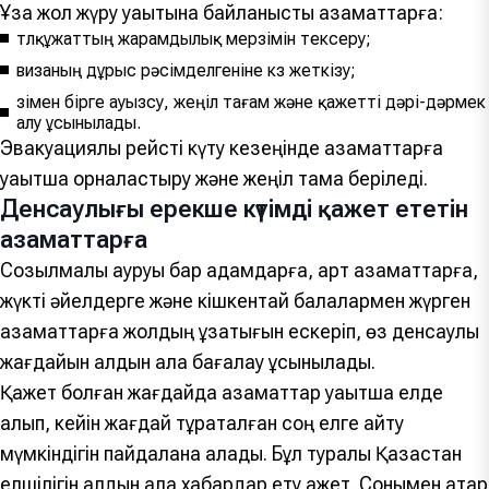
Ұзақ жол жүру уақытына байланысты азаматтарға:
төлқұжаттың жарамдылық мерзімін тексеру;
визаның дұрыс рәсімделгеніне көз жеткізу;
өзімен бірге ауызсу, жеңіл тағам және қажетті дәрі-дәрмек
алу ұсынылады.
Эвакуациялық рейсті күту кезеңінде азаматтарға
уақытша орналастыру және жеңіл тамақ беріледі.
Денсаулығы ерекше күтімді қажет ететін
азаматтарға
Созылмалы ауруы бар адамдарға, қарт азаматтарға,
жүкті әйелдерге және кішкентай балалармен жүрген
азаматтарға жолдың ұзақтығын ескеріп, өз денсаулық
жағдайын алдын ала бағалау ұсынылады.
Қажет болған жағдайда азаматтар уақытша елде
қалып, кейін жағдай тұрақталған соң елге қайту
мүмкіндігін пайдалана алады. Бұл туралы Қазақстан
елшілігін алдын ала хабардар ету қажет. Сонымен қатар