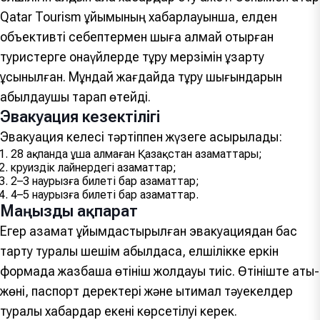
Qatar Tourism ұйымының хабарлауынша, елден
объективті себептермен шыға алмай отырған
туристерге қонақүйлерде тұру мерзімін ұзарту
ұсынылған. Мұндай жағдайда тұру шығындарын
қабылдаушы тарап өтейді.
Эвакуация кезектілігі
Эвакуация келесі тәртіппен жүзеге асырылады:
28 ақпанда ұша алмаған Қазақстан азаматтары;
круиздік лайнердегі азаматтар;
2–3 наурызға билеті бар азаматтар;
4–5 наурызға билеті бар азаматтар.
Маңызды ақпарат
Егер азамат ұйымдастырылған эвакуациядан бас
тарту туралы шешім қабылдаса, елшілікке еркін
формада жазбаша өтініш жолдауы тиіс. Өтініште аты-
жөні, паспорт деректері және ықтимал тәуекелдер
туралы хабардар екені көрсетілуі керек.