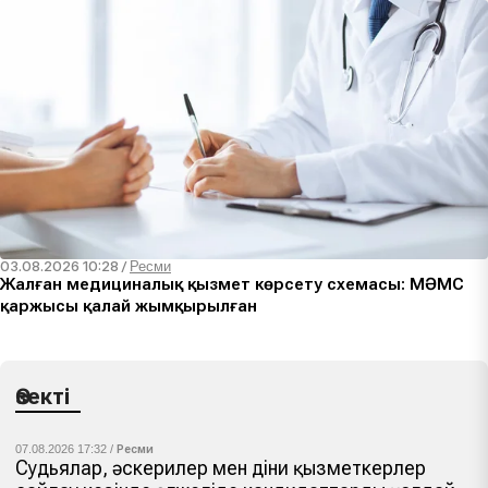
03.08.2026 10:28
/
Ресми
Жалған медициналық қызмет көрсету схемасы: МӘМС
қаржысы қалай жымқырылған
Өзекті
07.08.2026 17:32 /
Ресми
Судьялар, әскерилер мен діни қызметкерлер