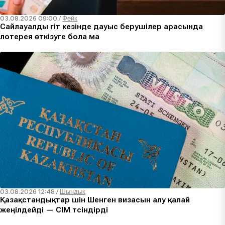
03.08.2026 09:00
/
Фейк
Сайлауалды үгіт кезінде дауыс берушілер арасында
лотерея өткізуге бола ма
03.08.2026 12:48
/
Шындық
Қазақстандықтар үшін Шенген визасын алу қалай
жеңілдейді — СІМ түсіндірді