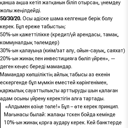
қанша ақша кетіп жатқанын біліп отырсаң, үнемдеу
жолы жеңілдейді.
50/30/20.
Осы әдіске шама келгенше берік болу
керек. Бұл ереже табыстың:
50%-ын қажеттілікке (кредит/үй арендасы, тамақ,
коммуналдық төлемдер)
30%-ын қалауыңа (киім/зат алу, ойын-сауық, саяхат)
20%-ын жинақ пен инвестицияға бөліп үйрен», —
деген кеңес береді мамандар.
Мамандар көпшіліктің айлық табысы аз екенін
ескергенде бұл мүмкін еместей көрінгенімен,
қаржылық сауаттылықты арттыруды шын қалаған
адам осыны үйрену керектігін алға тартады.
«Алдымен өзіңе төле!» Бұл – өте керек принцип.
Мағынасы былай: жалақы түскен бойда кемінде
10%-ын жинақ қорға аудару керек. Кей банктерде