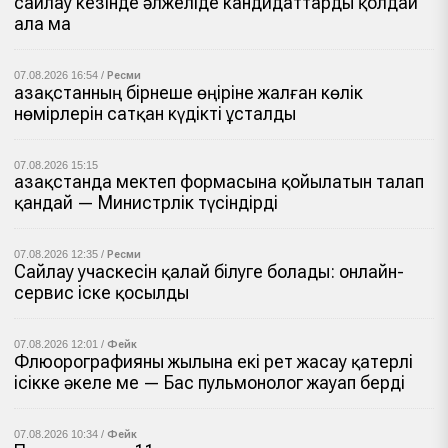
сайлау кезінде әлжеліде кандидаттарды қолдай
ала ма
07.08.2026 16:54 /
Ресми
Қазақстанның бірнеше өңіріне жалған көлік
нөмірлерін сатқан күдікті ұсталды
07.08.2026 15:15
Қазақстанда мектеп формасына қойылатын талап
қандай — Министрлік түсіндірді
07.08.2026 12:35 /
Ресми
Сайлау учаскесін қалай білуге болады: онлайн-
сервис іске қосылды
07.08.2026 12:01 /
Фейк
Флюорографияны жылына екі рет жасау қатерлі
ісікке әкеле ме — Бас пульмонолог жауап берді
07.08.2026 10:34 /
Фейк