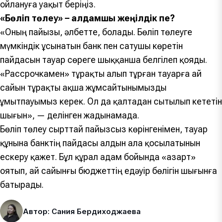
ойлануға уақыт беріңіз.
«Бөліп төлеу» – алдамшы жеңілдік пе?
«Оның пайызы, әлбетте, болады. Бөліп төлеуге
мүмкіндік ұсынатын банк пен сатушы көретін
пайдасын тауар сөреге шыққанша белгілеп қояды.
«Рассрочкамен» тұрақты алып тұрған тауарға ай
сайын тұрақты ақша жұмсайтынымызды
ұмытпауымыз керек. Ол да қалтадан сытылып кететін
шығын», — делінген жадынамада.
Бөліп төлеу сырттай пайызсыз көрінгенімен, тауар
құнына банктің пайдасы алдын ала қосылатынын
ескеру қажет. Бұл құрал адам бойында «азарт»
оятып, ай сайынғы бюджеттің едәуір бөлігін шығынға
батырады.
Автор: Сания Бердиходжаева