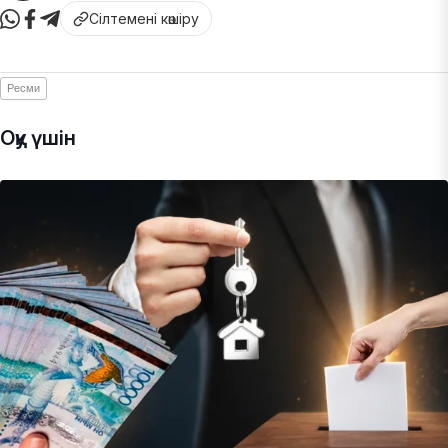
Сілтемені көшіру
Ресми
Оқу үшін