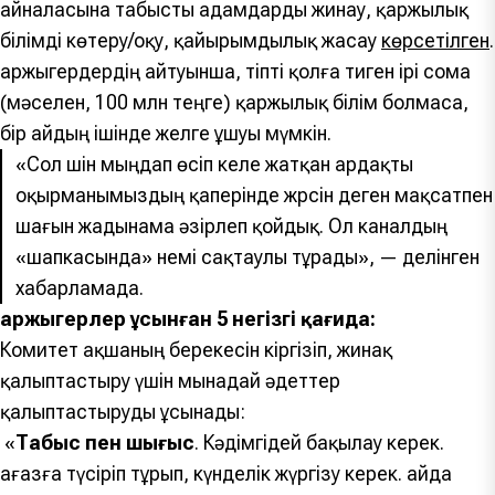
айналасына табысты адамдарды жинау, қаржылық
білімді көтеру/оқу, қайырымдылық жасау
көрсетілген
.
Қаржыгердердің айтуынша, тіпті қолға тиген ірі сома
(мәселен, 100 млн теңге) қаржылық білім болмаса,
бір айдың ішінде желге ұшуы мүмкін.
«Сол үшін мыңдап өсіп келе жатқан ардақты
оқырманымыздың қаперінде жүрсін деген мақсатпен
шағын жадынама әзірлеп қойдық. Ол каналдың
«шапкасында» үнемі сақтаулы тұрады», — делінген
хабарламада.
Қаржыгерлер ұсынған 5 негізгі қағида:
Комитет ақшаның берекесін кіргізіп, жинақ
қалыптастыру үшін мынадай әдеттер
қалыптастыруды ұсынады:
«
Табыс пен шығыс
. Кәдімгідей бақылау керек.
Қағазға түсіріп тұрып, күнделік жүргізу керек. Қайда