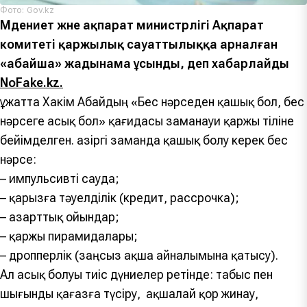
Фото: Gov.kz
Мәдениет және ақпарат министрлігі Ақпарат
комитеті қаржылық сауаттылыққа арналған
«абайша» жадынама ұсынды, деп хабарлайды
NoFake.kz.
Құжатта Хакім Абайдың «Бес нәрседен қашық бол, бес
нәрсеге асық бол» қағидасы заманауи қаржы тіліне
бейімделген. Қазіргі заманда қашық болу керек бес
нәрсе:
– импульсивті сауда;
– қарызға тәуелділік (кредит, рассрочка);
– азарттық ойындар;
– қаржы пирамидалары;
– дропперлік (заңсыз ақша айналымына қатысу).
Ал асық болуы тиіс дүниелер ретінде: табыс пен
шығынды қағазға түсіру, ақшалай қор жинау,