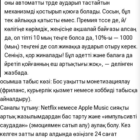
оны автоматты түрде аударып тастайтын
механизмді қостырып қоюға болады. Сосын, бұл
тек айлыққа қатысты емес. Премия түссе де, үй/
көлігіңе көрімдік, жеңісіңе ақшалай байғазы алсаң
да, ол тіпті 10 мың теңге болса да, 10%-ы — 1000
(мың) теңгені де сол жинаққа аударып отыру керек.
Сеніңіз, қор жиналады! Бұл әдетті және балаға да
үйретіп қойғанның еш артықтығы жоқ», — делінген
жазбада.
Қосымша табыс көзі: Бос уақытты монетизациялау
(фриланс, курьерлік қызмет немесе хоббиді табысқа
айналдыру).
Саналы тұтыну: Netflix немесе Apple Music сияқты
артық жазылымдардан бас тарту және «импульсивті
саудадан» (эмоциямен сатып алу) аулақ болу. Кез
келген затты алар алдында өзіңізге 24 сағат