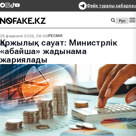
Фейк туралы хабарлау
Рус
26 февраля 2026, 09:00
РЕСМИ
Қаржылық сауат: Министрлік
«абайша» жадынама
жариялады