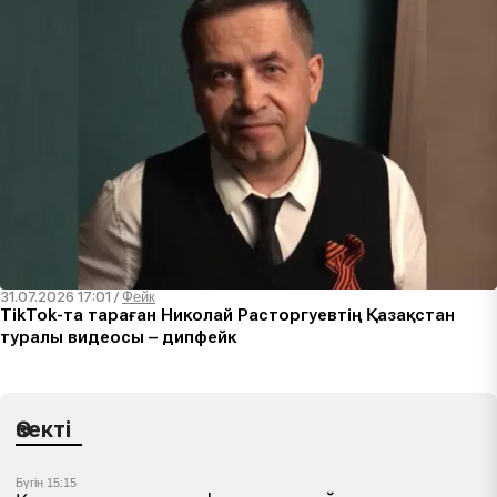
31.07.2026 17:01
/
Фейк
TikTok-та тараған Николай Расторгуевтің Қазақстан
туралы видеосы – дипфейк
Өзекті
Бүгін 15:15