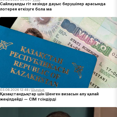
Сайлауалды үгіт кезінде дауыс берушілер арасында
лотерея өткізуге бола ма
03.08.2026 12:48
/
Шындық
Қазақстандықтар үшін Шенген визасын алу қалай
жеңілдейді — СІМ түсіндірді