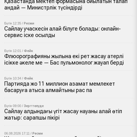
Қазақстанда мектеп формасына қойылатын талап
қандай — Министрлік түсіндірді
Бүгін 12:35 /
Ресми
Сайлау учаскесін қалай білуге болады: онлайн-
сервис іске қосылды
Бүгін 12:01 /
Фейк
Флюорографияны жылына екі рет жасау қатерлі
ісікке әкеле ме — Бас пульмонолог жауап берді
Бүгін 10:34 /
Фейк
Партияда жоқ 11 миллион азамат мемлекет
басқаруға қатыса алмайтыны рас па
Бүгін 09:00 /
Зерттелуде
Сайлау алдындағы үгіт жасау науқаны қалай өтіп
жатыр: сарапшы пікірі
06.08.2026 17:11 /
Ресми