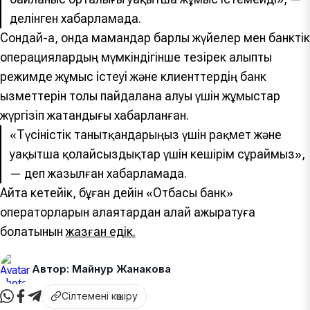
делінген хабарламада.
Сондай-ақ, онда мамандар барлық жүйелер мен банктік
операциялардың мүмкіндігінше тезірек қалыпты
режимде жұмыс істеуі және клиенттердің банк
қызметтерін толық пайдалана алуы үшін жұмыстар
жүргізіп жатқандығы хабарланған.
«Түсіністік танытқандарыңыз үшін рақмет және
уақытша қолайсыздықтар үшін кешірім сұраймыз»,
— деп жазылған хабарламада.
Айта кетейік, бұған дейін «Отбасы банк»
операторларын алаяқтардан қалай ажыратуға
болатынын
жазған едік.
Автор: Майнур Жанакова
Сілтемені көшіру