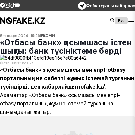
Фейк туралы хабарлау
Рус
5 января 2026, 15:28
РЕСМИ
«Отбасы банк» қосымшасы істен
шықты: банк түсініктеме берді
Фото: finratings.kz
«
Отбасы банк» өз қосымшасы мен enpf-otbasy
порталының не себепті жұмыс істемей тұрғанын
түсіндірді, деп хабарлайды
nofake.kz/.
Азаматтар «Отбасы банк» қосымшасы мен enpf-
otbasy порталының жұмыс істемей тұрғанына
шағымданып жатыр.