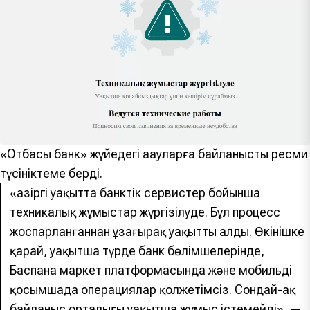
«Отбасы банк» жүйедегі ақауларға байланысты ресми
түсініктеме берді.
«Қазіргі уақытта банктік сервистер бойынша
техникалық жұмыстар жүргізілуде. Бұл процесс
жоспарланғаннан ұзағырақ уақытты алды. Өкінішке
қарай, уақытша түрде банк бөлімшелерінде,
Баспана маркет платформасында және мобильді
қосымшада операциялар қолжетімсіз. Сондай-ақ
байланыс орталығы уақытша жұмыс істемейді», —