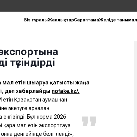
Біз туралы
Жаңалықтар
Сараптама
Желіде танымал
 экспортына
і түсіндірді
 мал етін шығаруға қатысты жаңа
ді, деп хабарлайды
nofake.kz/.
 етін Қазақстан аумағынан
не әкетуге арналған
енгізілді. Бұл норма 2026
і қара мал етін экспорттауға
онна деңгейінде белгіленді»,