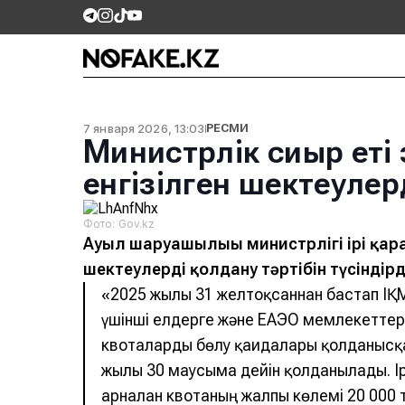
7 января 2026, 13:03
РЕСМИ
Министрлік сиыр еті
енгізілген шектеулерд
Фото: Gov.kz
Ауыл шаруашылығы министрлігі ірі қара
шектеулерді қолдану тәртібін түсіндір
«2025 жылғы 31 желтоқсаннан бастап ІҚМ
үшінші елдерге және ЕАЭО мемлекеттері
квоталарды бөлу қағидалары қолданысқа 
жылғы 30 маусымға дейін қолданылады. Ір
арналған квотаның жалпы көлемі 20 000 т