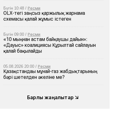
Бүгін 10:48 /
Ресми
OLX-тегі заңсыз қаржылық жарнама
схемасы қалай жұмыс істеген
Бүгін 09:00 /
Ресми
«10 мыңнан астам байқаушы дайын»:
«Дауыс» коалициясы Құрылтай сайлауын
қалай бақылайды
05.08.2026 20:00 /
Ресми
Қазақстандағы мұнай-газ жабдықтарының
бәрі шетелден әкеліне ме?
Барлық жаңалықтар