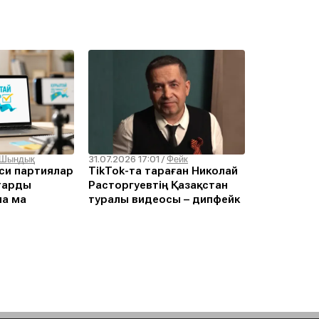
31.07.2026 17:01
Шындық
/
Фейк
си партиялар
TikTok-та тараған Николай
тарды
Расторгуевтің Қазақстан
ла ма
туралы видеосы – дипфейк