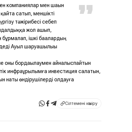
ген компаниялар мен шағын
айта сатып, меншікті
ргізу тәжірибесі себеп
лдалдыққа жол ашып,
 бұрмалап, ішкі бағалардың
 деді Ауыл шаруашылығы
әне оны бордақылаумен айналыспайтын
стік инфрақұрылымға инвестиция салатын,
н нақты өндірушілерді қолдауға
Сілтемені көшіру