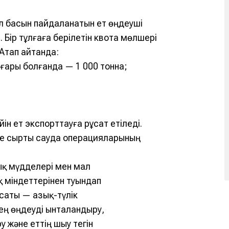
л басын пайдаланатын ет өңдеуші
і. Бір тұлғаға берілетін квота мөлшері
Атап айтқанда:
оғары болғанда — 1 000 тонна;
н ет экспорттауға рұқсат етіледі.
әне сыртқы сауда операцияларының
рық мүдделері мен мал
 міндеттерінен туындап
қсаты — азық-түлік
рең өңдеуді ынталандыру,
және еттің шығу тегін