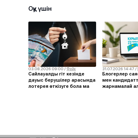
Оқу үшін
03.08.2026 09:00
31.07.2026 14:47
/
Фейк
/
Сайлауалды үгіт кезінде
Блогерлер сая
дауыс берушілер арасында
мен кандидат
лотерея өткізуге бола ма
жарнамалай а