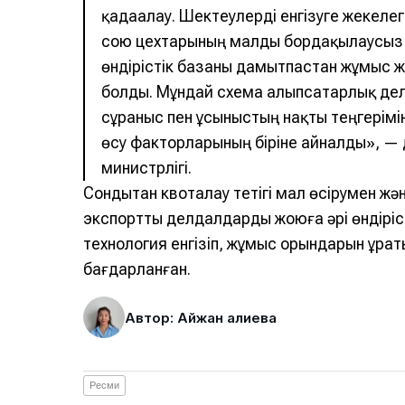
қадағалау. Шектеулерді енгізуге жекеле
сою цехтарының малды бордақылаусыз қ
өндірістік базаны дамытпастан жұмыс жү
болды. Мұндай схема алыпсатарлық де
сұраныс пен ұсыныстың нақты теңгерімін
өсу факторларының біріне айналды», —
министрлігі.
Сондықтан квоталау тетігі мал өсірумен ж
экспорттық делдалдарды жоюға әрі өндірі
технология енгізіп, жұмыс орындарын құраты
бағдарланған.
Автор: Айжан Қалиева
Ресми