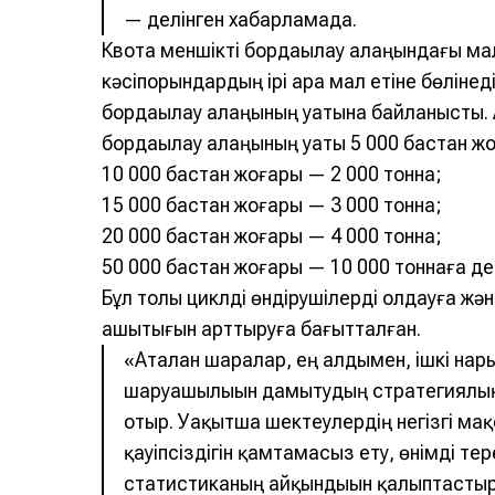
— делінген хабарламада.
Квота меншікті бордақылау алаңындағы ма
кәсіпорындардың ірі қара мал етіне бөлінед
бордақылау алаңының қуатына байланысты. 
бордақылау алаңының қуаты 5 000 бастан ж
10 000 бастан жоғары — 2 000 тонна;
15 000 бастан жоғары — 3 000 тонна;
20 000 бастан жоғары — 4 000 тонна;
50 000 бастан жоғары — 10 000 тоннаға дейі
Бұл толық циклді өндірушілерді қолдауға ж
ашықтығын арттыруға бағытталған.
«Аталған шаралар, ең алдымен, ішкі на
шаруашылығын дамытудың стратегиялық
отыр. Уақытша шектеулердің негізгі ма
қауіпсіздігін қамтамасыз ету, өнімді те
статистиканың айқындығын қалыптастыру 