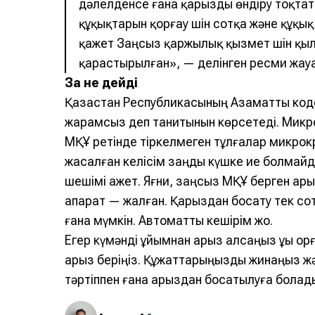
дәлелденсе ғана қарызды өндіру тоқта
құқықтарын қорғау үшін сотқа және құқық 
қажет Заңсыз қаржылық қызмет үшін қы
қарастырылған», — делінген ресми жауа
Заң не дейді
Қазақстан Республикасының Азаматтық коде
жарамсыз деп танитынын көрсетеді. Микро
МҚҰ ретінде тіркелмеген тұлғалар микро
жасалған келісім заңдық күшке ие болмайд
шешімі қажет. Яғни, заңсыз МҚҰ берген қ
ақпарат — жалған. Қарыздан босату тек со
ғана мүмкін. Автоматты кешірім жоқ.
Егер күмәнді ұйымнан қарыз алсаңыз құқық қор
арыз беріңіз. Құжаттарыңызды жинаңыз ж
тәртіппен ғана қарыздан босатылуға болад