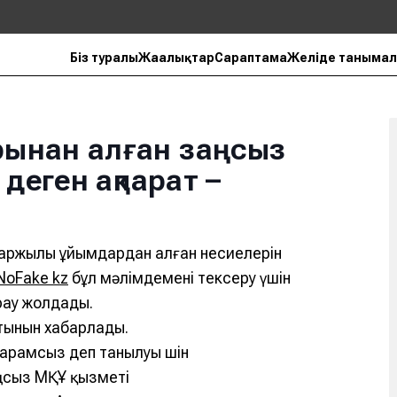
Біз туралы
Жаңалықтар
Сараптама
Желіде танымал
ынан алған заңсыз
деген ақпарат –
қаржылық ұйымдардан алған несиелерін
NoFake kz
бұл мәлімдемені тексеру үшін
рау жолдады.
тынын хабарлады.
жарамсыз деп танылуы үшін
аңсыз МҚҰ қызметі