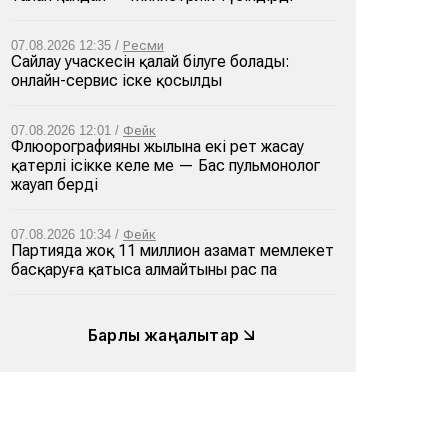
07.08.2026 12:35 /
Ресми
Сайлау учаскесін қалай білуге болады:
онлайн-сервис іске қосылды
07.08.2026 12:01 /
Фейк
Флюорографияны жылына екі рет жасау
қатерлі ісікке әкеле ме — Бас пульмонолог
жауап берді
07.08.2026 10:34 /
Фейк
Партияда жоқ 11 миллион азамат мемлекет
басқаруға қатыса алмайтыны рас па
Барлық жаңалықтар