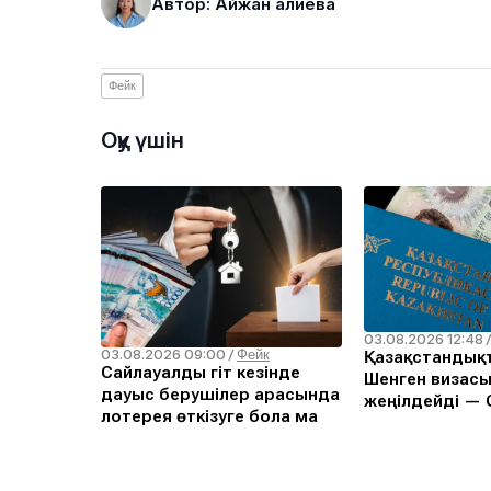
Автор: Айжан Қалиева
Фейк
Оқу үшін
03.08.2026 12:48
03.08.2026 09:00
/
Фейк
Қазақстандықт
Сайлауалды үгіт кезінде
Шенген визасы
дауыс берушілер арасында
жеңілдейді — С
лотерея өткізуге бола ма