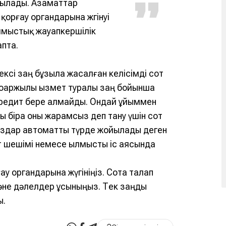
тылады. Азаматтар
қорғау органдарына жүгінуі
лмыстық жауапкершілік
пта.
ксі заң бұзыла жасалған келісімді сот
қаржылық қызмет туралы заң бойынша
кредит бере алмайды. Ондай ұйыммен
ы бірақ оны жарамсыз деп тану үшін сот
арыздар автоматты түрде жойылады деген
т шешімі немесе қылмыстық іс аясында
ғау органдарына жүгініңіз. Сотқа талап
әне дәлелдер ұсыныңыз. Тек заңды
ы.