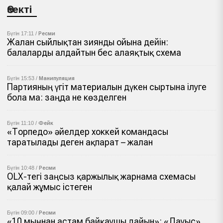
Өзекті
Бүгін 17:11 /
Ресми
Жалған сыйлықтан зиянды ойынға дейін:
балаларды алдайтын бес алаяқтық схема
Бүгін 15:53 /
Манипуляция
Партияның үгіт материалын дүкен сыртына ілуге
бола ма: заңда не көзделген
Бүгін 11:10 /
Фейк
«Торпедо» әйелдер хоккей командасы
таратылады деген ақпарат – жалған
Бүгін 10:48 /
Ресми
OLX-тегі заңсыз қаржылық жарнама схемасы
қалай жұмыс істеген
Бүгін 09:00 /
Ресми
«10 мыңнан астам байқаушы дайын»: «Дауыс»