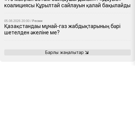
коалициясы Құрылтай сайлауын қалай бақылайды
05.08.2026 20:00 /
Ресми
Қазақстандағы мұнай-газ жабдықтарының бәрі
шетелден әкеліне ме?
Барлық жаңалықтар
NoFake.kz жарнамасы
+7 7172 26 80 85
Құпиялылық саясаты
nofake.official.kz@gmail.com
Пайдаланушы келісімі
© Тіркеу туралы №KZ83VPY00130261 куәлік 26.09.2025 берілген