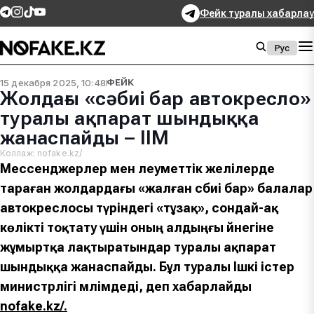
Фейк туралы хабарлау
Рус
15 декабря 2025, 10:48
ФЕЙК
Жолдағы «сәбиі бар автокресло»
туралы ақпарат шындыққа
жанаспайды – ІІМ
Коллаж: nofake.kz/
Мессенджерлер мен әлеуметтік желілерде
тараған жолдардағы «жалған сәбиі бар» балалар
автокреслосы түріндегі «тұзақ», сондай-ақ
көлікті тоқтату үшін оның алдыңғы әйнегіне
жұмыртқа лақтыратындар туралы ақпарат
шындыққа жанаспайды. Бұл туралы Ішкі істер
министрлігі мәлімдеді, деп хабарлайды
nofake.kz/.