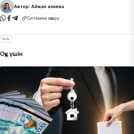
Автор: Айжан Қалиева
Сілтемені көшіру
Фейк
Оқу үшін