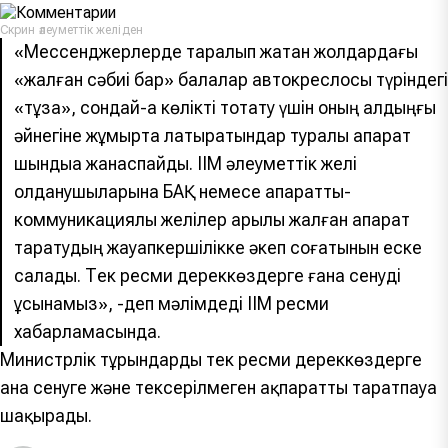
Скрин әлеуметтік желіден
«Мессенджерлерде таралып жатқан жолдардағы
«жалған сәбиі бар» балалар автокреслосы түріндегі
«тұзақ», сондай-ақ көлікті тоқтату үшін оның алдыңғы
әйнегіне жұмыртқа лақтыратындар туралы ақпарат
шындыққа жанаспайды. ІІМ әлеуметтік желі
қолданушыларына БАҚ немесе ақпараттық-
коммуникациялық желілер арқылы жалған ақпарат
таратудың жауапкершілікке әкеп соғатынын еске
салады. Тек ресми дереккөздерге ғана сенуді
ұсынамыз», -деп мәлімдеді ІІМ ресми
хабарламасында.
Министрлік тұрғындарды тек ресми дереккөздерге
ғана сенуге және тексерілмеген ақпаратты таратпауға
шақырады.