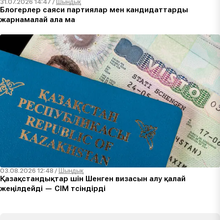
31.07.2026 14:47
/
Шындық
Блогерлер саяси партиялар мен кандидаттарды
жарнамалай ала ма
03.08.2026 12:48
/
Шындық
Қазақстандықтар үшін Шенген визасын алу қалай
жеңілдейді — СІМ түсіндірді