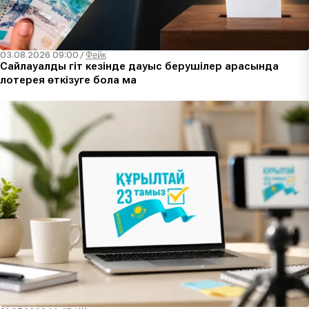
03.08.2026 09:00
/
Фейк
Сайлауалды үгіт кезінде дауыс берушілер арасында
лотерея өткізуге бола ма