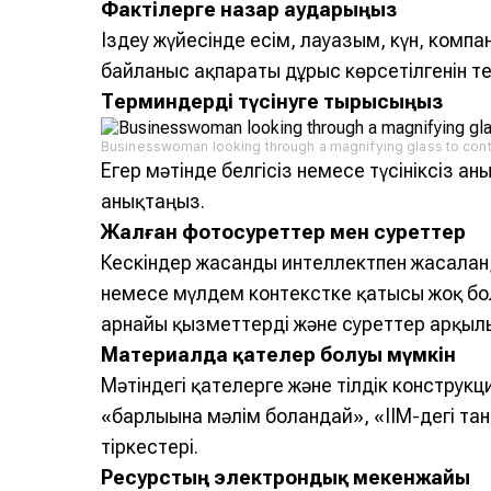
Фактілерге назар аударыңыз
Іздеу жүйесінде есім, лауазым, күн, комп
байланыс ақпараты дұрыс көрсетілгенін те
Терминдерді түсінуге тырысыңыз
Businesswoman looking through a magnifying glass to cont
Егер мәтінде белгісіз немесе түсініксіз 
анықтаңыз.
Жалған фотосуреттер мен суреттер
Кескіндер жасанды интеллектпен жасалған
немесе мүлдем контекстке қатысы жоқ бол
арнайы қызметтерді және суреттер арқылы
Материалда қателер болуы мүмкін
Мәтіндегі қателерге және тілдік конструк
«барлығына мәлім болғандай», «ІІМ-дегі та
тіркестері.
Ресурстың электрондық мекенжайы