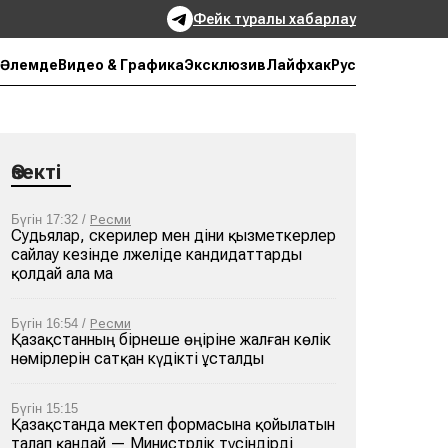
Фейк туралы хабарлау
Рус
Әлемде
Видео & Графика
Эксклюзив
Лайфхак
Өзекті
Бүгін 17:32 /
Ресми
Судьялар, әскерилер мен діни қызметкерлер
сайлау кезінде әлжеліде кандидаттарды
қолдай ала ма
Бүгін 16:54 /
Ресми
Қазақстанның бірнеше өңіріне жалған көлік
нөмірлерін сатқан күдікті ұсталды
Бүгін 15:15
Қазақстанда мектеп формасына қойылатын
талап қандай — Министрлік түсіндірді