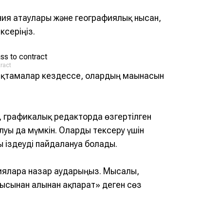
ания атаулары және географиялық нысан,
ксеріңіз.
ract
анықтамалар кездессе, олардың мағынасын
, графикалық редакторда өзгертілген
уы да мүмкін. Оларды тексеру үшін
 іздеуді пайдалануға болады.
цияларға назар аударыңыз. Мысалы,
нысынан алынған ақпарат» деген сөз