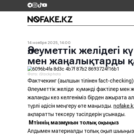
14 ноября 2025, 14:00
Әлеуметтік желідегі 
мен жаңалықтарды қ
Фото: iStockphoto
Фактчекинг (ағылшын тілінен fact-checking)
Әлеуметтік желіде күмәнді фактілер мен 
жалғанды кез келгеніміз бірден ажырата а
түрлі әдісін меңгеру өте маңызды.
nofake.k
ақпаратты тексеру тәсілдерін ұсынады.
Мәтіннің мазмұнын толық оқыңыз
Алдымен материалды толық оқып шығыңыз.