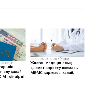
03.08.2026 10:28
/
Ресми
Жалған медициналық
/
Шындық
ар үшін
қызмет көрсету схемасы:
н алу қалай
МӘМС қаржысы қалай
ІМ түсіндірді
жымқырылған