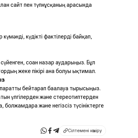
лған сайт пен түпнұсқаның арасында
 күмәнді, күдікті фактілерді байқап,
сүйенген, соған назар аударыңыз. Бұл
рдың жеке пікірі ғана болуы ықтимал.
ыз
паратты бейтарап бағалауға тырысыңыз.
атын үлгілерден және стереотиптерден
 болжамдарға және негізсіз түсініктерге
Сілтемені көшіру