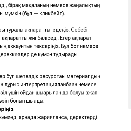
еді, бірақ мақаланың немесе жаңалықтың
мүмкін (бұл — кликбейт).
туралы ақпаратты іздеңіз. Себебі
ақпаратты жиі бөліседі. Егер ақпарат
ң аккаунтын тексеріңіз. Бұл бот немесе
 дереккөздер де күмән тудырады.
гер бұл шетелдік ресурстағы материалдың
тін дұрыс интерпретацияланбаған немесе
зіл үшін ойдан шығарылған да болуы ғажап
әзіл болып шығады.
ріңіз
 күмәнді арнада жарияланса, деректерді