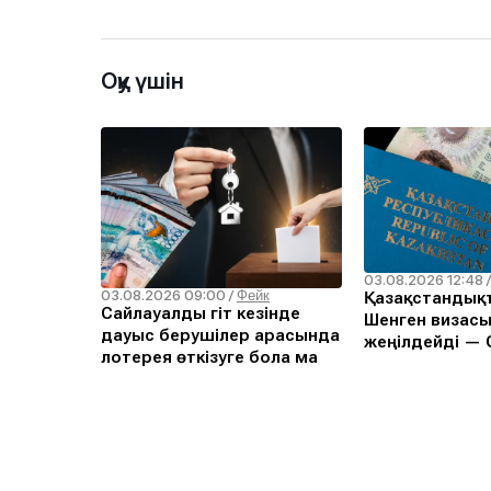
Оқу үшін
03.08.2026 12:48
03.08.2026 09:00
/
Фейк
Қазақстандықт
Сайлауалды үгіт кезінде
Шенген визасы
дауыс берушілер арасында
жеңілдейді — С
лотерея өткізуге бола ма