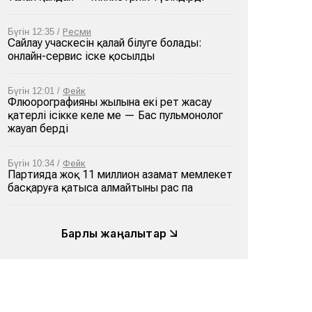
Бүгін 12:35 /
Ресми
Сайлау учаскесін қалай білуге болады:
онлайн-сервис іске қосылды
Бүгін 12:01 /
Фейк
Флюорографияны жылына екі рет жасау
қатерлі ісікке әкеле ме — Бас пульмонолог
жауап берді
Бүгін 10:34 /
Фейк
Партияда жоқ 11 миллион азамат мемлекет
басқаруға қатыса алмайтыны рас па
Барлық жаңалықтар