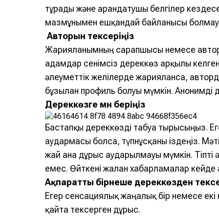
тұрады және арандатушы белгілер кездес
мазмұнымен ешқандай байланысы болмауы 
Авторын тексеріңіз
Жарияланымның сарапшысы немесе авторы 
адамдар сенімсіз дереккөз арқылы келген 
әлеуметтік желілерде жарияланса, авторды
бұзылған профиль болуы мүмкін. Анонимді
Дереккөзге мән беріңіз
Бастапқы дереккөзді табуға тырысыңыз. Е
аудармасы болса, түпнұсқаны іздеңіз. Мә
жай ғана дұрыс аударылмауы мүмкін. Тіпті ә
емес. Өйткені жалған хабарламалар кейде 
Ақпаратты бірнеше дереккөзден тексе
Егер сенсациялық жаңалық бір немесе екі
қайта тексерген дұрыс.