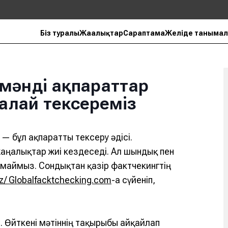
Біз туралы
Жаңалықтар
Сараптама
Желіде танымал
күмәнді ақпараттар
алай тексереміз
 — бұл ақпаратты тексеру әдісі.
жаңалықтар жиі кездеседі. Ал шындық пен
лмаймыз. Сондықтан қазір фактчекингтің
z/
Globalfacktchecking.com
-ға сүйеніп,
 Өйткені мәтіннің тақырыбы айқайлап