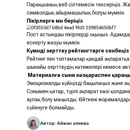
Парақшаның веб сілтемесін тексеріңіз. Жа
символдық айырмашылық болуы мүмкін.
Пікірлерге мән беріңіз
Пост астындағы пікірлерді оқыңыз. Адамдар
ескерту жазуы мүмкін.
Күмәнді зерттеу рейтингтерге сенбеңіз
Рейтинг пен топтамалар қандай ақпаратқа 
шынайы зерттеудің нәтижелері немесе авто
Материалға сыни көзқараспен қараң
Эмоционалды күйіңізді бақылаңыз және ақ
Сонымен қатар, түрлі ақпарат көзі қолдан
аулақ болу маңызды. Өйткені жорамалдарға,
сүйенуге болмайды.
Автор: Айжан Қалиева