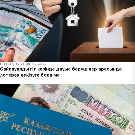
03.08.2026 09:00
/
Фейк
Сайлауалды үгіт кезінде дауыс берушілер арасында
лотерея өткізуге бола ма