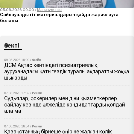
05.08.2026 09:00
/
Манипуляция
Сайлауалды үгіт материалдарын қайда жариялауға
болады
Өзекті
09.08.2026 18:09 /
Фейк
ДСМ Ақтас кентіндегі психиатриялық
ауруханадағы қатыгездік туралы ақпаратты жоққа
шығарды
07.08.2026 17:32 /
Ресми
Судьялар, әскерилер мен діни қызметкерлер
сайлау кезінде әлжеліде кандидаттарды қолдай
ала ма
07.08.2026 16:54 /
Ресми
Қазақстанның бірнеше өңіріне жалған көлік