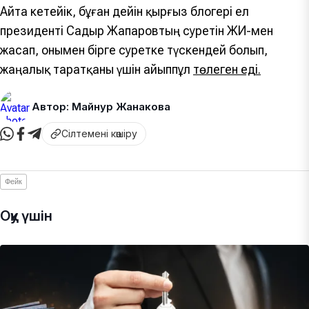
Айта кетейік, бұған дейін қырғыз блогері ел
президенті Садыр Жапаровтың суретін ЖИ-мен
жасап, онымен бірге суретке түскендей болып,
жаңалық таратқаны үшін айыппұл
төлеген еді.
Автор: Майнур Жанакова
Сілтемені көшіру
Фейк
Оқу үшін