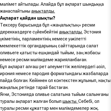
мәлімет айтылады. Алайда бұл ақпарат шындыққа
жанаспайтыны
анықталды.
Ақпарат қайдан шықты?
Тексеру барысында бұл «жаңалықтың» ресми
дереккөздерге сүйенбейтіні
анықталды.
Эстония
үкіметінің, парламентінің немесе уәкілетті
мемлекеттік органдарының сайттарында салат
оливьеге қатысты ешқандай тыйым, заң жобасы
немесе ресми мәлімдеме жарияланбаған.
Бұл ақпарат алғаш рет әлеуметтік желілердегі әзіл,
ирония немесе пародия форматындағы жазбаларда
пайда болған. Кейіннен ол контекстен жұлынып, нақты
жаңалық ретінде тарай бастаған.
Яғни, Эстонияда оливье салатына тыйым салынғаны
туралы ақпарат жалған болып
шықты.
Себебі, ол
туралы ресми құжаттар мен мәлімдемелер жоқ.