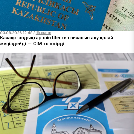
03.08.2026 12:48
/
Шындық
Қазақстандықтар үшін Шенген визасын алу қалай
жеңілдейді — СІМ түсіндірді