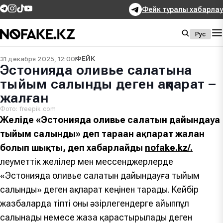
Фейк туралы хабарлау
Рус
31 декабря 2025, 12:00
ФЕЙК
Эстонияда оливье салатына
тыйым салынды деген ақпарат –
жалған
Фото: freepik.com
Желіде «Эстонияда оливье салатын дайындауға
тыйым салынды» деп тараған ақпарат жалған
болып шықты, деп хабарлайды
nofake.kz/.
Әлеуметтік желілер мен мессенджерлерде
«Эстонияда оливье cалатын дайындауға тыйым
салынды» деген ақпарат кеңінен тарады. Кейбір
жазбаларда тіпті оны әзірлегендерге айыппұл
салынады немесе жаза қарастырылады деген