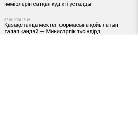
нөмірлерін сатқан күдікті ұсталды
07.08.2026 15:15
Қазақстанда мектеп формасына қойылатын
талап қандай — Министрлік түсіндірді
07.08.2026 12:35 /
Ресми
Сайлау учаскесін қалай білуге болады: онлайн-
сервис іске қосылды
07.08.2026 12:01 /
Фейк
Флюорографияны жылына екі рет жасау қатерлі
ісікке әкеле ме — Бас пульмонолог жауап берді
Барлық жаңалықтар