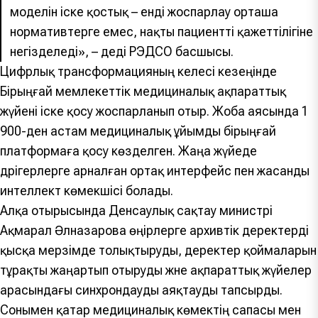
моделін іске қостық – енді жоспарлау орташа
нормативтерге емес, нақты пациенттің қажеттілігіне
негізделеді», – деді РЭДСО басшысы.
Цифрлық трансформацияның келесі кезеңінде
Бірыңғай мемлекеттік медициналық ақпараттық
жүйені іске қосу жоспарланып отыр. Жоба аясында 1
900-ден астам медициналық ұйымды бірыңғай
платформаға қосу көзделген. Жаңа жүйеде
дәрігерлерге арналған ортақ интерфейс пен жасанды
интеллект көмекшісі болады.
Алқа отырысында Денсаулық сақтау министрі
Ақмарал Әлназарова өңірлерге архивтік деректерді
қысқа мерзімде толықтыруды, деректер қоймаларын
тұрақты жаңартып отыруды және ақпараттық жүйелер
арасындағы синхрондауды аяқтауды тапсырды.
Сонымен қатар медициналық көмектің сапасы мен