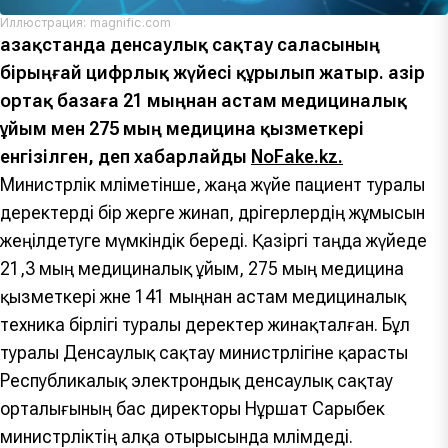
Иллюстрация: magnific.com
Қазақстанда денсаулық сақтау саласының
бірыңғай цифрлық жүйесі құрылып жатыр. Қазір
ортақ базаға 21 мыңнан астам медициналық
ұйым мен 275 мың медицина қызметкері
енгізілген, деп хабарлайды
NoFake.kz.
Министрлік мәліметінше, жаңа жүйе пациент туралы
деректерді бір жерге жинап, дәрігерлердің жұмысын
жеңілдетуге мүмкіндік береді. Қазіргі таңда жүйеде
21,3 мың медициналық ұйым, 275 мың медицина
қызметкері және 141 мыңнан астам медициналық
техника бірлігі туралы деректер жинақталған. Бұл
туралы Денсаулық сақтау министрлігіне қарасты
Республикалық электрондық денсаулық сақтау
орталығының бас директоры Нұршат Сарыбек
министрліктің алқа отырысында мәлімдеді.