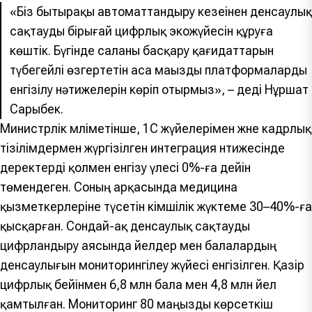
«Біз бытыраңқы автоматтандыру кезеңінен денсаулық
сақтаудың бірыңғай цифрлық экожүйесін құруға
көштік. Бүгінде саланы басқару қағидаттарын
түбегейлі өзгертетін аса маңызды платформалардың
енгізілу нәтижелерін көріп отырмыз», – деді Нұршат
Сарыбек.
Министрлік мәліметінше, 1С жүйелерімен және кадрлық
тізілімдермен жүргізілген интеграция нәтижесінде
деректерді қолмен енгізу үлесі 0%-ға дейін
төмендеген. Соның арқасында медицина
қызметкерлеріне түсетін әкімшілік жүктеме 30–40%-ға
қысқарған. Сондай-ақ денсаулық сақтауды
цифрландыру аясында әйелдер мен балалардың
денсаулығын мониторингілеу жүйесі енгізілген. Қазір
цифрлық бейінмен 6,8 млн бала мен 4,8 млн әйел
қамтылған. Мониторинг 80 маңызды көрсеткіш