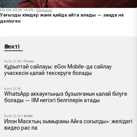
05.08.2026 14:55
/
Шындық
Уағызды кімдер және қайда айта алады — заңда не
делінген
Өзекті
Бүгін 11:58 /
Ресми
Құрылтай сайлауы: eGov Mobile-да сайлау
учаскесін қалай тексеруге болады
Бүгін 11:36
WhatsApp аккаунтыңыз бұзылғанын қалай білуге
болады — ІІМ негізгі белгілерін атады
Бүгін 11:15 /
Фейк
Илон Масктың зымыраны Айға соғылды»: желідегі
видео рас па