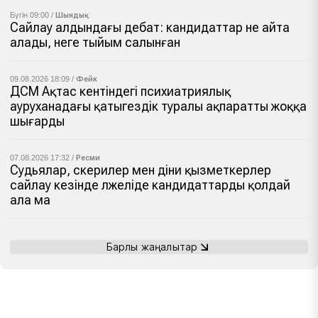
Бүгін 09:00 /
Шындық
Сайлау алдындағы дебат: кандидаттар не айта
алады, неге тыйым салынған
09.08.2026 18:09 /
Фейк
ДСМ Ақтас кентіндегі психиатриялық
ауруханадағы қатыгездік туралы ақпаратты жоққа
шығарды
07.08.2026 17:32 /
Ресми
Судьялар, әскерилер мен діни қызметкерлер
сайлау кезінде әлжеліде кандидаттарды қолдай
ала ма
Барлық жаңалықтар