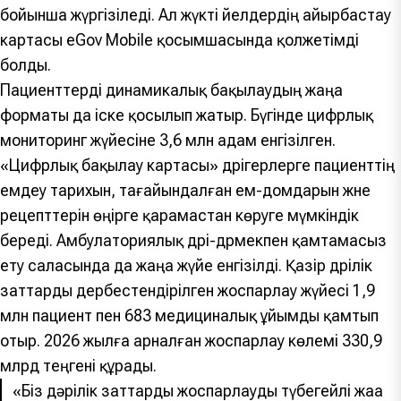
бойынша жүргізіледі. Ал жүкті әйелдердің айырбастау
картасы eGov Mobile қосымшасында қолжетімді
болды.
Пациенттерді динамикалық бақылаудың жаңа
форматы да іске қосылып жатыр. Бүгінде цифрлық
мониторинг жүйесіне 3,6 млн адам енгізілген.
«Цифрлық бақылау картасы» дәрігерлерге пациенттің
емдеу тарихын, тағайындалған ем-домдарын және
рецепттерін өңірге қарамастан көруге мүмкіндік
береді. Амбулаториялық дәрі-дәрмекпен қамтамасыз
ету саласында да жаңа жүйе енгізілді. Қазір дәрілік
заттарды дербестендірілген жоспарлау жүйесі 1,9
млн пациент пен 683 медициналық ұйымды қамтып
отыр. 2026 жылға арналған жоспарлау көлемі 330,9
млрд теңгені құрады.
«Біз дәрілік заттарды жоспарлаудың түбегейлі жаңа