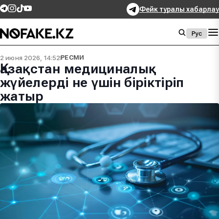
Фейк туралы хабарлау
Рус
2 июня 2026, 14:52
РЕСМИ
Қазақстан медициналық
жүйелерді не үшін біріктіріп
жатыр