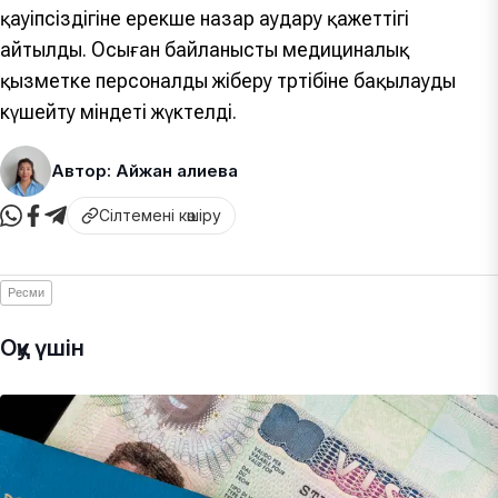
қауіпсіздігіне ерекше назар аудару қажеттігі
айтылды. Осыған байланысты медициналық
қызметке персоналды жіберу тәртібіне бақылауды
күшейту міндеті жүктелді.
Автор: Айжан Қалиева
Сілтемені көшіру
Ресми
Оқу үшін