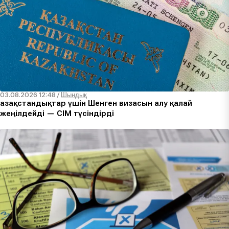
03.08.2026 12:48
/
Шындық
Қазақстандықтар үшін Шенген визасын алу қалай
жеңілдейді — СІМ түсіндірді