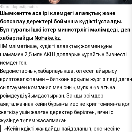
Фото: depositphotos
Шымкентте аса ірі көлемдегі алаяқтық және
бопсалау деректері бойынша күдікті ұсталды.
Бұл туралы Ішкі істер министрлігі мәлімдеді, деп
хабарлайды
NoFake.kz.
ІІМ мәліметінше, күдікті алаяқтық жолмен құны
шамамен 2,5 млн АҚШ долларын құрайтын бизнесті
иемденген.
Ведомствоның хабарлауынша, ол есеп айырысу
криптовалютамен – биткоин арқылы жүргізіледі деген
сылтаумен компания мен оның мүлкін өз атына
рәсімдеуді ұйымдастырған. Заңды рәсімдер
аяқталғаннан кейін бұрынғы иесіне криптоәмиянға қол
жеткізу үшін жалған деректер берілген, яғни іс
жүзінде төлем жасалмаған.
«Кейін күдікті жағдайды пайдаланып, экс-иесіне