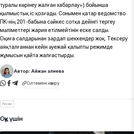
туралы көрінеу жалған хабарлау») бойынша
қылмыстық іс қозғады. Сонымен қатар ведомство
ҚПК-нің 201-бабына сәйкес сотқа дейінгі тергеу
мәліметтері жария етілмейтінін еске салды.
Оқиға салдарынан зардап шеккендер жоқ. Тексеру
аяқталғаннан кейін әуежай қалыпты режимде
жұмысын қайта жалғастырды.
Автор: Айжан Қалиева
Сілтемені көшіру
Ресми
Оқу үшін