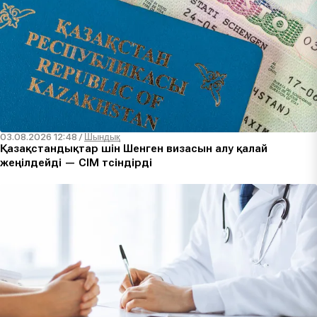
03.08.2026 12:48
/
Шындық
Қазақстандықтар үшін Шенген визасын алу қалай
жеңілдейді — СІМ түсіндірді