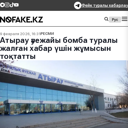
Фейк туралы хабарлау
Рус
9 февраля 2026, 16:31
РЕСМИ
Атырау әуежайы бомба туралы
жалған хабар үшін жұмысын
тоқтатты