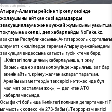
Фото: сайт polet.me
Атырау–Алматы рейсіне тіркелу кезінде
жолаушының айтқан сөзі адамдарды
эвакуациялауға және әуежай жұмысының уақытша
тоқтауына әкелді, деп хабарлайды
NoFake.kz.
Қазақстан Республикасының Антитеррорлық орталығы
әлеуметтік желілерде тараған Атырау әуежайындағы
эвакуация видеосына қатысты түсініктеме берді.
«Көліктегі полицияның хабарлауынша, тіркеу
барысында ер адам қол жүгінде жарылғыш зат бар
екенін айтып, көрінеу жалған ақпарат таратқан.
Арнайы қызметтердің тексерісі нәтижесінде бұл
мәлімет расталған жоқ», — делінген АТО
хабарламасында.
Осы факті бойынша Көліктегі полиция департаменті ҚР
Қылмыстық кодексінің 273-бабы («Терроризм актісі