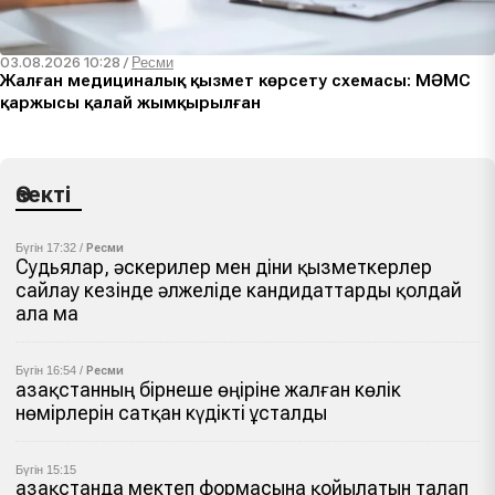
03.08.2026 10:28
/
Ресми
Жалған медициналық қызмет көрсету схемасы: МӘМС
қаржысы қалай жымқырылған
Өзекті
Бүгін 17:32 /
Ресми
Судьялар, әскерилер мен діни қызметкерлер
сайлау кезінде әлжеліде кандидаттарды қолдай
ала ма
Бүгін 16:54 /
Ресми
Қазақстанның бірнеше өңіріне жалған көлік
нөмірлерін сатқан күдікті ұсталды
Бүгін 15:15
Қазақстанда мектеп формасына қойылатын талап