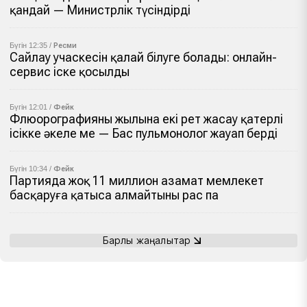
қандай — Министрлік түсіндірді
Бүгін 12:35 /
Ресми
Сайлау учаскесін қалай білуге болады: онлайн-
сервис іске қосылды
Бүгін 12:01 /
Фейк
Флюорографияны жылына екі рет жасау қатерлі
ісікке әкеле ме — Бас пульмонолог жауап берді
Бүгін 10:34 /
Фейк
Партияда жоқ 11 миллион азамат мемлекет
басқаруға қатыса алмайтыны рас па
Барлық жаңалықтар