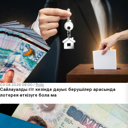
03.08.2026 09:00
/
Фейк
Сайлауалды үгіт кезінде дауыс берушілер арасында
лотерея өткізуге бола ма