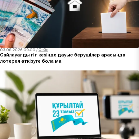
03.08.2026 09:00
/
Фейк
Сайлауалды үгіт кезінде дауыс берушілер арасында
лотерея өткізуге бола ма