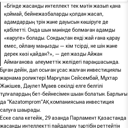
«Бүгінде жасанды интеллект тек мәтін жазып қана
қоймай, бейнежазбаларды қолдан жасап,
адамдардың түрін және дауысын көшіруге де
қабілетті. Онда шын мәнінде болмаған адамды
«көруге» болады. Сондықтан енді жай ғана қарау
емес, ойлану маңызды — кім түсірді, не үшін және
дерек көзі қайдан?», — деп жазды Айжан
Аймағанова әлеуметтік желідегі парақшасында.
Бұған дейін, дәл осыған ұқсас жалған инвестициялық
жарнама роликтері Марғұлан Сейсембай, Мұхтар
Жәкішев, Дәулет Мұқаев секілді елге белгілі
тұлғалардың бет-бейнесімен шыққан болатын. Барлығы
да “Kazatomprom”АҚ компаниясына инвестиция
салуға шақырады.
Еске сала кетейік, 29 қазанда Парламент Қазақстанда
жасанды интеллектті пайдалану тәртібін реттейтін