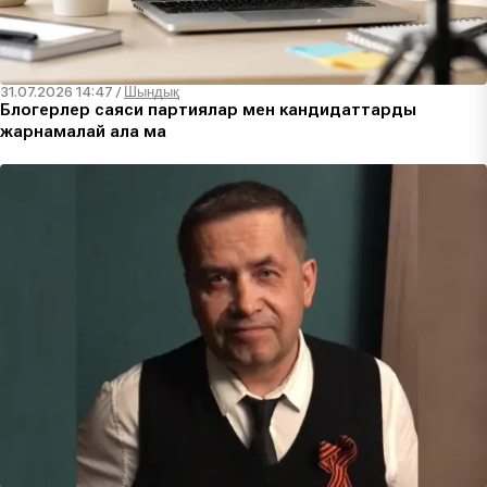
31.07.2026 14:47
/
Шындық
Блогерлер саяси партиялар мен кандидаттарды
жарнамалай ала ма