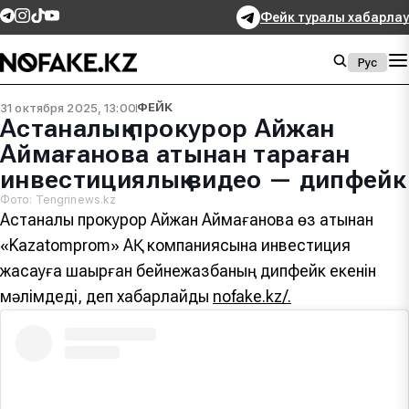
Фейк туралы хабарлау
Рус
31 октября 2025, 13:00
ФЕЙК
Астаналық прокурор Айжан
Аймағанова атынан тараған
инвестициялық видео — дипфейк
Фото: Tengrinews.kz
Астаналық прокурор Айжан Аймағанова өз атынан
«Kazatomprom» АҚ компаниясына инвестиция
жасауға шақырған бейнежазбаның дипфейк екенін
мәлімдеді, деп хабарлайды
nofake.kz/.