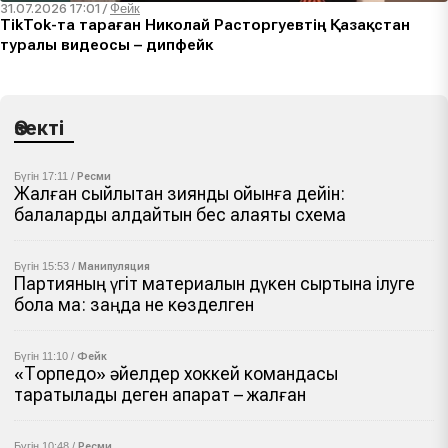
31.07.2026 17:01
/
Фейк
TikTok-та тараған Николай Расторгуевтің Қазақстан
туралы видеосы – дипфейк
Өзекті
Бүгін 17:11 /
Ресми
Жалған сыйлықтан зиянды ойынға дейін:
балаларды алдайтын бес алаяқтық схема
Бүгін 15:53 /
Манипуляция
Партияның үгіт материалын дүкен сыртына ілуге
бола ма: заңда не көзделген
Бүгін 11:10 /
Фейк
«Торпедо» әйелдер хоккей командасы
таратылады деген ақпарат – жалған
Бүгін 10:48 /
Ресми