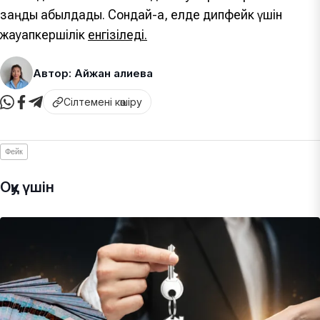
заңды қабылдады. Сондай-ақ, елде дипфейк үшін
жауапкершілік
енгізіледі.
Автор: Айжан Қалиева
Сілтемені көшіру
Фейк
Оқу үшін