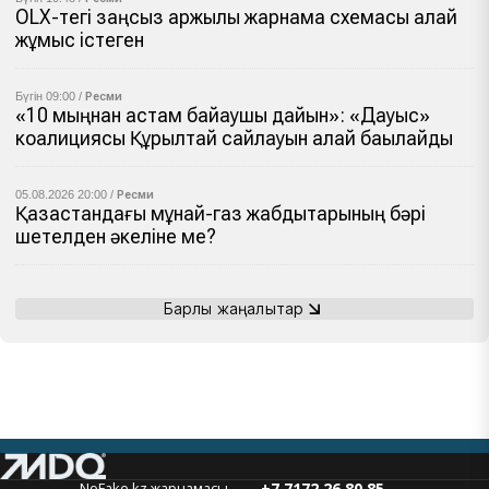
OLX-тегі заңсыз қаржылық жарнама схемасы қалай
жұмыс істеген
Бүгін 09:00 /
Ресми
«10 мыңнан астам байқаушы дайын»: «Дауыс»
коалициясы Құрылтай сайлауын қалай бақылайды
05.08.2026 20:00 /
Ресми
Қазақстандағы мұнай-газ жабдықтарының бәрі
шетелден әкеліне ме?
Барлық жаңалықтар
NoFake.kz жарнамасы
+7 7172 26 80 85