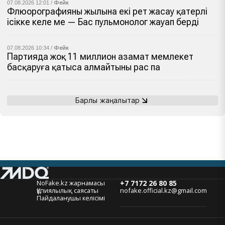
07.08.2026 12:01 /
Фейк
Флюорографияны жылына екі рет жасау қатерлі
ісікке әкеле ме — Бас пульмонолог жауап берді
07.08.2026 10:34 /
Фейк
Партияда жоқ 11 миллион азамат мемлекет
басқаруға қатыса алмайтыны рас па
Барлық жаңалықтар
NoFake.kz жарнамасы
+7 7172 26 80 85
Құпиялылық саясаты
nofake.official.kz@gmail.com
Пайдаланушы келісімі