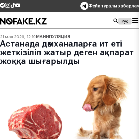
Фейк туралы хабарлау
Рус
21 мая 2026, 12:19
МАНИПУЛЯЦИЯ
Астанада дәмханаларға ит еті
жеткізіліп жатыр деген ақпарат
жоққа шығарылды