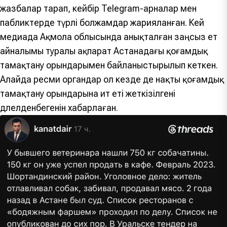
жазбалар тарап, кейбір Telegram-арналар мен
пабликтерде түрлі болжамдар жарияланған. Кей
медиада Ақмола облысында анықталған заңсыз ет
айналымы туралы ақпарат Астанадағы қоғамдық
тамақтану орындарымен байланыстырылып кеткен.
Алайда ресми органдар ол кезде де нақты қоғамдық
тамақтану орындарына ит еті жеткізілгені
дәлелденбегенін хабарлаған.