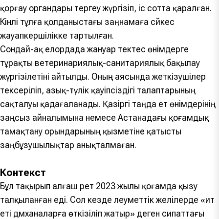
қорғау органдары тергеу жүргізіп, іс сотта қаралған.
Кінәлі тұлға қолданыстағы заңнамаға сәйкес
жауапкершілікке тартылған.
Сондай-ақ елордада жануар тектес өнімдерге
тұрақты ветеринариялық-санитариялық бақылау
жүргізілетіні айтылды. Оның аясында жеткізушілер
тексеріліп, азық-түлік қауіпсіздігі талаптарының
сақталуы қадағаланады. Қазіргі таңда ет өнімдерінің
заңсыз айналымына немесе Астанадағы қоғамдық
тамақтану орындарының қызметіне қатысты
заңбұзушылықтар анықталмаған.
Контекст
Бұл тақырып алғаш рет 2023 жылы қоғамда қызу
талқыланған еді. Сол кезде әлеуметтік желілерде «ит
еті дәмханаларға өткізіліп жатыр» деген сипаттағы