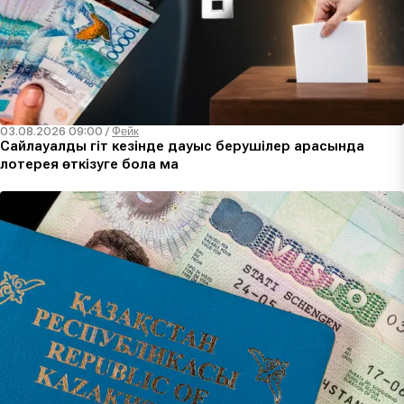
03.08.2026 09:00
/
Фейк
Сайлауалды үгіт кезінде дауыс берушілер арасында
лотерея өткізуге бола ма