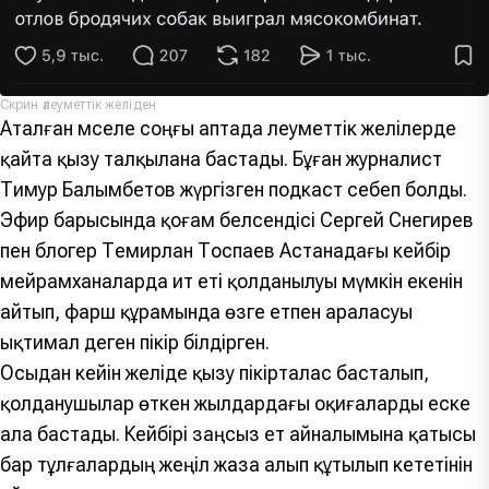
Скрин әлеуметтік желіден
Аталған мәселе соңғы аптада әлеуметтік желілерде
қайта қызу талқылана бастады. Бұған журналист
Тимур Балымбетов жүргізген подкаст себеп болды.
Эфир барысында қоғам белсендісі Сергей Снегирев
пен блогер Темирлан Тоспаев Астанадағы кейбір
мейрамханаларда ит еті қолданылуы мүмкін екенін
айтып, фарш құрамында өзге етпен араласуы
ықтимал деген пікір білдірген.
Осыдан кейін желіде қызу пікірталас басталып,
қолданушылар өткен жылдардағы оқиғаларды еске
ала бастады. Кейбірі заңсыз ет айналымына қатысы
бар тұлғалардың жеңіл жаза алып құтылып кететінін