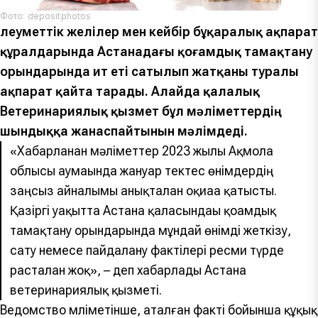
Фото: depositphotos
Әлеуметтік желілер мен кейбір бұқаралық ақпарат
құралдарында Астанадағы қоғамдық тамақтану
орындарында ит еті сатылып жатқаны туралы
ақпарат қайта тарады. Алайда қалалық
Ветеринариялық қызмет бұл мәліметтердің
шындыққа жанаспайтынын мәлімдеді.
«Хабарланған мәліметтер 2023 жылы Ақмола
облысы аумағында жануар тектес өнімдердің
заңсыз айналымы анықталған оқиғаға қатысты.
Қазіргі уақытта Астана қаласындағы қоғамдық
тамақтану орындарында мұндай өнімді жеткізу,
сату немесе пайдалану фактілері ресми түрде
расталған жоқ», – деп хабарлады Астана
ветеринариялық қызметі.
Ведомство мәліметінше, аталған факті бойынша құқық