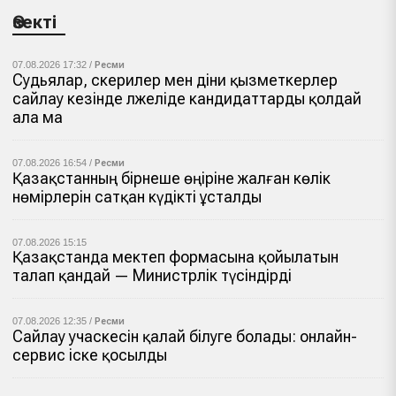
Өзекті
07.08.2026 17:32 /
Ресми
Судьялар, әскерилер мен діни қызметкерлер
сайлау кезінде әлжеліде кандидаттарды қолдай
ала ма
07.08.2026 16:54 /
Ресми
Қазақстанның бірнеше өңіріне жалған көлік
нөмірлерін сатқан күдікті ұсталды
07.08.2026 15:15
Қазақстанда мектеп формасына қойылатын
талап қандай — Министрлік түсіндірді
07.08.2026 12:35 /
Ресми
Сайлау учаскесін қалай білуге болады: онлайн-
сервис іске қосылды