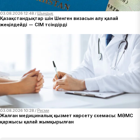
03.08.2026 12:48
/
Шындық
Қазақстандықтар үшін Шенген визасын алу қалай
жеңілдейді — СІМ түсіндірді
03.08.2026 10:28
/
Ресми
Жалған медициналық қызмет көрсету схемасы: МӘМС
қаржысы қалай жымқырылған