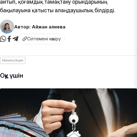
айтып, қоғамдық тамақтану орындарының
бақылауына қатысты алаңдаушылық білдірді.
Автор: Айжан Қалиева
Сілтемені көшіру
Манипуляция
Оқу үшін