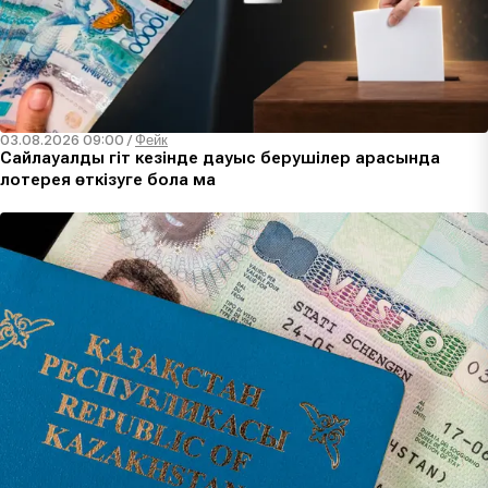
03.08.2026 09:00
/
Фейк
Сайлауалды үгіт кезінде дауыс берушілер арасында
лотерея өткізуге бола ма