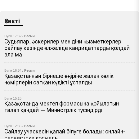
Өзекті
Бүгін 17:32 /
Ресми
Судьялар, әскерилер мен діни қызметкерлер
сайлау кезінде әлжеліде кандидаттарды қолдай
ала ма
Бүгін 16:54 /
Ресми
Қазақстанның бірнеше өңіріне жалған көлік
нөмірлерін сатқан күдікті ұсталды
Бүгін 15:15
Қазақстанда мектеп формасына қойылатын
талап қандай — Министрлік түсіндірді
Бүгін 12:35 /
Ресми
Сайлау учаскесін қалай білуге болады: онлайн-
сервис іске қосылды