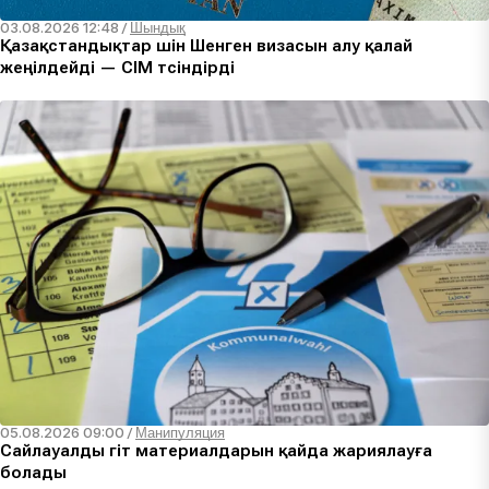
03.08.2026 12:48
/
Шындық
Қазақстандықтар үшін Шенген визасын алу қалай
жеңілдейді — СІМ түсіндірді
05.08.2026 09:00
/
Манипуляция
Сайлауалды үгіт материалдарын қайда жариялауға
болады