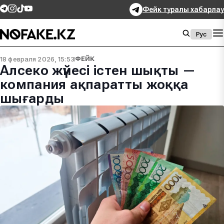
Фейк туралы хабарлау
Рус
18 февраля 2026, 15:53
ФЕЙК
Алсеко жүйесі істен шықты —
компания ақпаратты жоққа
шығарды