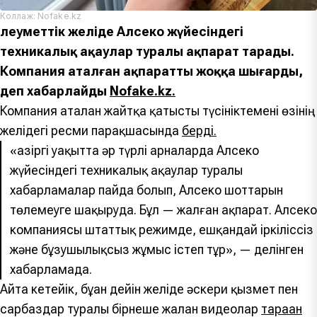
Коллаж: Nofake.kz
Әлеуметтік желіде Алсеко жүйесіндегі
техникалық ақаулар туралы ақпарат тарады.
Компания аталған ақпаратты жоққа шығарды,
деп хабарлайды
Nofake.kz.
Компания аталған жайтқа қатысты түсініктемені өзінің
желідегі ресми парақшасында
берді.
«Қазіргі уақытта әр түрлі арналарда Алсеко
жүйесіндегі техникалық ақаулар туралы
хабарламалар пайда болып, Алсеко шоттарын
төлемеуге шақыруда. Бұл — жалған ақпарат. Алсеко
компаниясы штаттық режимде, ешқандай іркіліссіз
және бұзушылықсыз жұмыс істеп тұр», — делінген
хабарламада.
Айта кетейік, бұған дейін желіде әскери қызмет пен
сарбаздар туралы бірнеше жалған видеолар
тараған