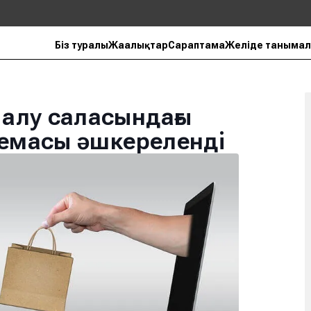
Біз туралы
Жаңалықтар
Сараптама
Желіде танымал
алу саласындағы
хемасы әшкереленді