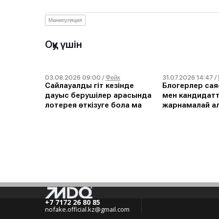
Манипуляция
Оқу үшін
03.08.2026 09:00
31.07.2026 14:47
/
Фейк
/
Сайлауалды үгіт кезінде
Блогерлер сая
дауыс берушілер арасында
мен кандидат
лотерея өткізуге бола ма
жарнамалай а
+7 7172 26 80 85
nofake.official.kz@gmail.com