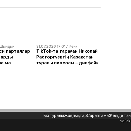
31.07.2026 17:01
Шындық
/
Фейк
си партиялар
TikTok-та тараған Николай
тарды
Расторгуевтің Қазақстан
ла ма
туралы видеосы – дипфейк
Біз туралы
Жаңалықтар
Сараптама
Желіде та
NoFak