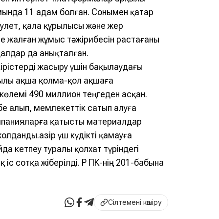
мында 11 адам болған. Сонымен қатар
лет, қала құрылысы және жер
 жалған жұмыс тәжірибесін растағаны
далдар да анықталған.
ірістерді жасыру үшін бақылаудағы
ылы ақша қолма-қол ақшаға
өлемі 490 миллион теңгеден асқан.
бе алып, мемлекеттік сатып алуға
омпанияларға қатысты материалдар
жолданды.Қазір үш күдікті қамауға
да кетпеу туралы қолхат түріндегі
с сотқа жіберілді. ҚР ҚПК-нің 201-бабына
Сілтемені көшіру