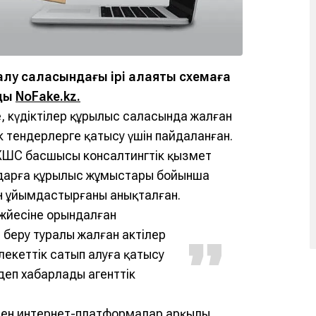
у саласындағы ірі алаяқтық схемаға
йды
NoFake.kz.
е, күдіктілер құрылыс саласында жалған
к тендерлерге қатысу үшін пайдаланған.
ЖШС басшысы консалтингтік қызмет
дарға құрылыс жұмыстары бойынша
н ұйымдастырғаны анықталған.
жүйесіне орындалған
беру туралы жалған актілер
лекеттік сатып алуға қатысу
деп хабарлады агенттік
 мен интернет-платформалар арқылы