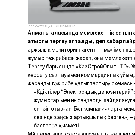
Иллюстрация: Business.io
Алматы қаласында мемлекеттік сатып ал
қатысты тергеу аяқталды, деп хабарла
Қаржылық мониторинг агенттігі мәліметінш
жұмыс тәжірибесін жасап, оны мемлекетті
Тергеу барысында «КазСтройОпыт LTD» 
көрсету сылтауымен коммерциялық ұйым
жасанды тәжірибе қалыптастыру схемасы
«Күдіктілер “Электрондық депозитарий” 
жұмыстар мен нысандарды пайдалануға 
енгізіп отырған. Бұл компанияларға мем
кезінде заңсыз артықшылық берген», – 
баспасөз қызметі.
ҚМА дерегінше, схема әлеуметтік желілер