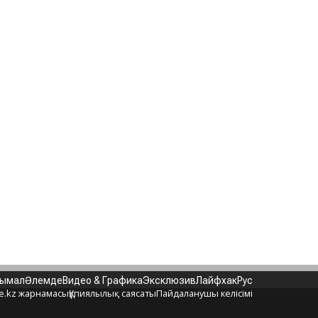
нымал
Әлемде
Видео & Графика
Эксклюзив
Лайфхак
Рус
e.kz жарнамасы
Құпиялылық саясаты
Пайдаланушы келісімі