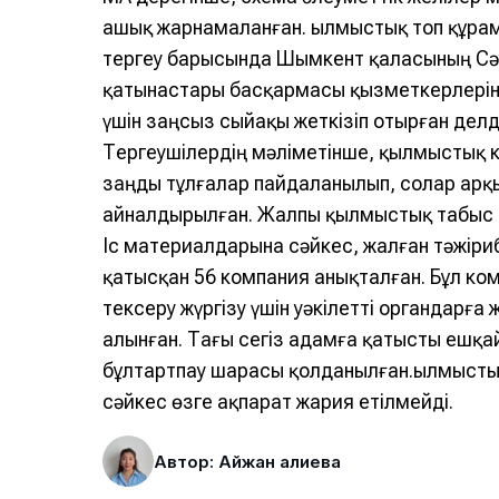
ашық жарнамаланған. Қылмыстық топ құра
тергеу барысында Шымкент қаласының Сәу
қатынастары басқармасы қызметкерлеріне
үшін заңсыз сыйақы жеткізіп отырған дел
Тергеушілердің мәліметінше, қылмыстық к
заңды тұлғалар пайдаланылып, солар арқ
айналдырылған. Жалпы қылмыстық табыс к
Іс материалдарына сәйкес, жалған тәжіри
қатысқан 56 компания анықталған. Бұл к
тексеру жүргізу үшін уәкілетті органдарға 
алынған. Тағы сегіз адамға қатысты ешқай
бұлтартпау шарасы қолданылған.Қылмыстық і
сәйкес өзге ақпарат жария етілмейді.
Автор: Айжан Қалиева