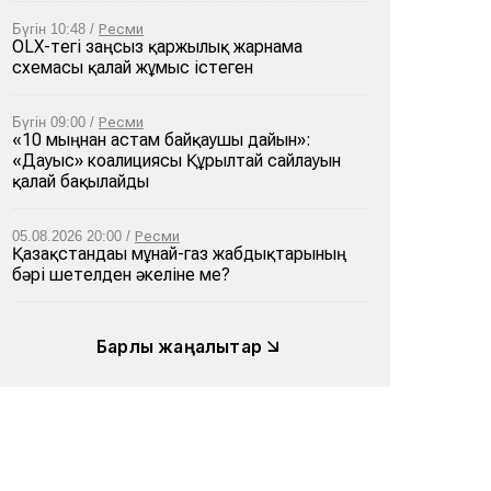
Бүгін 10:48 /
Ресми
OLX-тегі заңсыз қаржылық жарнама
схемасы қалай жұмыс істеген
Бүгін 09:00 /
Ресми
«10 мыңнан астам байқаушы дайын»:
«Дауыс» коалициясы Құрылтай сайлауын
қалай бақылайды
05.08.2026 20:00 /
Ресми
Қазақстандағы мұнай-газ жабдықтарының
бәрі шетелден әкеліне ме?
Барлық жаңалықтар