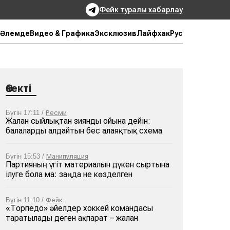
Фейк туралы хабарлау
Рус
Әлемде
Видео & Графика
Эксклюзив
Лайфхак
Өзекті
Бүгін 17:11 /
Ресми
Жалған сыйлықтан зиянды ойынға дейін:
балаларды алдайтын бес алаяқтық схема
Бүгін 15:53 /
Манипуляция
Партияның үгіт материалын дүкен сыртына
ілуге бола ма: заңда не көзделген
Бүгін 11:10 /
Фейк
«Торпедо» әйелдер хоккей командасы
таратылады деген ақпарат – жалған