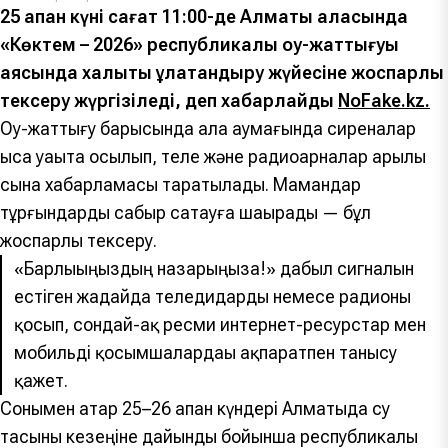
25 ақпан күні сағат 11:00-де Алматы қаласында
«Көктем – 2026» республикалық оқу-жаттығуы
аясында халықты құлақтандыру жүйесіне жоспарлы
тексеру жүргізіледі, деп хабарлайды
NoFake.kz.
Оқу-жаттығу барысында қала аумағында сиреналар
қысқа уақытқа қосылып, теле және радиоарналар арқылы
сынақ хабарламасы таратылады. Мамандар
тұрғындарды сабыр сақтауға шақырады — бұл
жоспарлы тексеру.
«Барлығыңыздың назарыңызға!» дабыл сигналын
естіген жағдайда теледидарды немесе радионы
қосып, сондай-ақ ресми интернет-ресурстар мен
мобильді қосымшалардағы ақпаратпен танысу
қажет.
Сонымен қатар 25–26 ақпан күндері Алматыда су
тасқыны кезеңіне дайындық бойынша республикалық