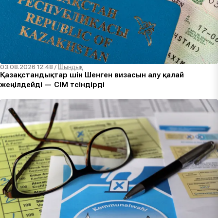
03.08.2026 12:48
/
Шындық
Қазақстандықтар үшін Шенген визасын алу қалай
жеңілдейді — СІМ түсіндірді