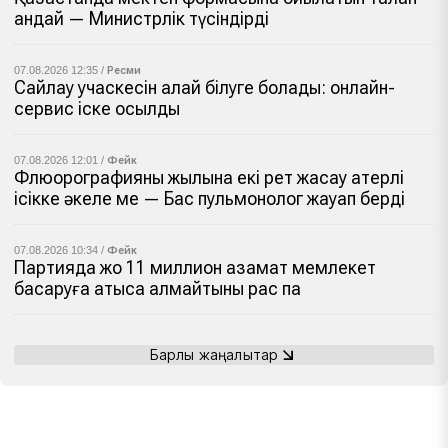
қандай — Министрлік түсіндірді
07.08.2026 12:35 /
Ресми
Сайлау учаскесін қалай білуге болады: онлайн-
сервис іске қосылды
07.08.2026 12:01 /
Фейк
Флюорографияны жылына екі рет жасау қатерлі
ісікке әкеле ме — Бас пульмонолог жауап берді
07.08.2026 10:34 /
Фейк
Партияда жоқ 11 миллион азамат мемлекет
басқаруға қатыса алмайтыны рас па
Барлық жаңалықтар