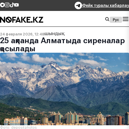
Фейк туралы хабарлау
Рус
24 февраля 2026, 12:48
ШЫНДЫҚ
25 ақпанда Алматыда сиреналар
қосылады
Фото: depositphotos