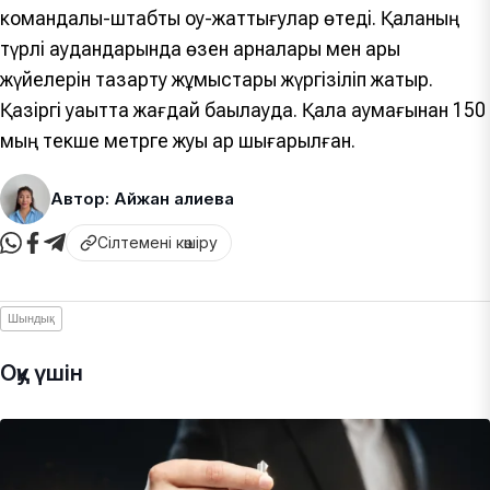
командалық-штабтық оқу-жаттығулар өтеді. Қаланың
түрлі аудандарында өзен арналары мен арық
жүйелерін тазарту жұмыстары жүргізіліп жатыр.
Қазіргі уақытта жағдай бақылауда. Қала аумағынан 150
мың текше метрге жуық қар шығарылған.
Автор: Айжан Қалиева
Сілтемені көшіру
Шындық
Оқу үшін