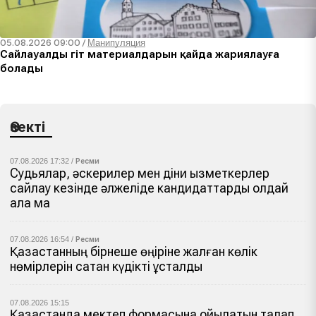
05.08.2026 09:00
/
Манипуляция
Сайлауалды үгіт материалдарын қайда жариялауға
болады
Өзекті
07.08.2026 17:32 /
Ресми
Судьялар, әскерилер мен діни қызметкерлер
сайлау кезінде әлжеліде кандидаттарды қолдай
ала ма
07.08.2026 16:54 /
Ресми
Қазақстанның бірнеше өңіріне жалған көлік
нөмірлерін сатқан күдікті ұсталды
07.08.2026 15:15
Қазақстанда мектеп формасына қойылатын талап