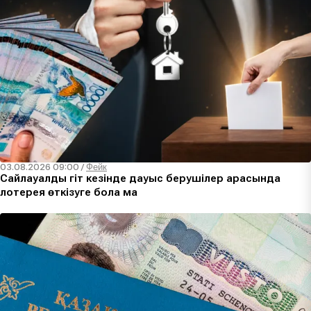
03.08.2026 09:00
/
Фейк
Сайлауалды үгіт кезінде дауыс берушілер арасында
лотерея өткізуге бола ма