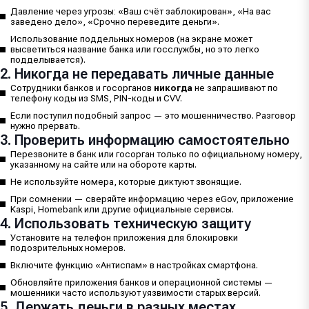
Давление через угрозы: «Ваш счёт заблокирован», «На вас
заведено дело», «Срочно переведите деньги».
Использование поддельных номеров (на экране может
высветиться название банка или госслужбы, но это легко
подделывается).
2. Никогда не передавать личные данные
Сотрудники банков и госорганов
никогда
не запрашивают по
телефону коды из SMS, PIN-коды и CVV.
Если поступил подобный запрос — это мошенничество. Разговор
нужно прервать.
3. Проверить информацию самостоятельно
Перезвоните в банк или госорган только по официальному номеру,
указанному на сайте или на обороте карты.
Не используйте номера, которые диктуют звонящие.
При сомнении — сверяйте информацию через eGov, приложение
Kaspi, Homebank или другие официальные сервисы.
4. Использовать техническую защиту
Установите на телефон приложения для блокировки
подозрительных номеров.
Включите функцию «Антиспам» в настройках смартфона.
Обновляйте приложения банков и операционной системы —
мошенники часто используют уязвимости старых версий.
5. Держать деньги в разных местах