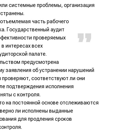
или системные проблемы, организация
устранены.
еотъемлемая часть рабочего
ка. Государственный аудит
ффективности проверяемых
 в интересах всех
удиторской палате.
ельством предусмотрена
му заявления об устранении нарушений
 проверяют, соответствуют ли они
сле подтверждения исполнения
няты с контроля.
что на постоянной основе отслеживаются
оверно ли исполнены выданные
ования для продления сроков
контроля.