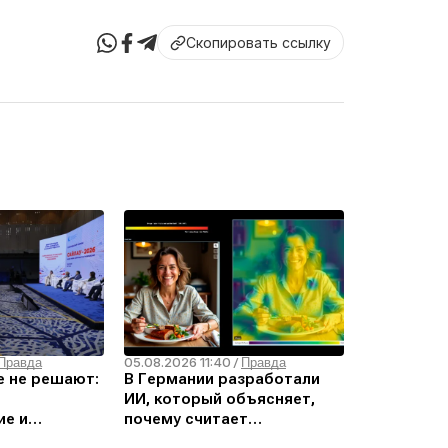
Скопировать ссылку
05.08.2026 11:40
Правда
/
Правда
е не решают:
В Германии разработали
ИИ, который объясняет,
ие и
почему считает
литических
изображение дипфейком