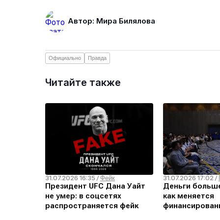
Автор: Мира Билялова
Официально
Правда
Читайте также
31.07.2026 16:35
31.07.2026 17:02
/
Фейк
/
Президент UFC Дана Уайт
Деньги больш
не умер: в соцсетях
как меняется
распространяется фейк
финансирован
проведение по