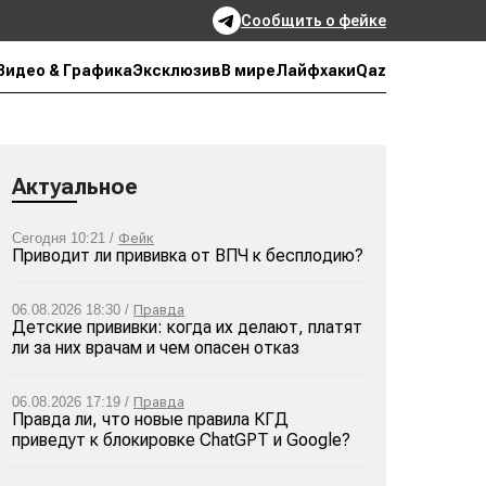
Сообщить о фейке
Qaz
Видео & Графика
Эксклюзив
В мире
Лайфхаки
Актуальное
Сегодня 10:21 /
Фейк
Приводит ли прививка от ВПЧ к бесплодию?
06.08.2026 18:30 /
Правда
Детские прививки: когда их делают, платят
ли за них врачам и чем опасен отказ
06.08.2026 17:19 /
Правда
Правда ли, что новые правила КГД
приведут к блокировке ChatGPT и Google?